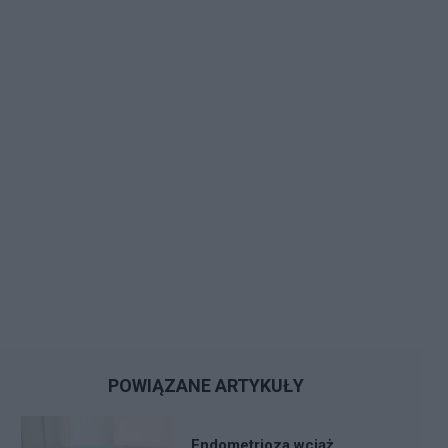
POWIĄZANE ARTYKUŁY
Endometrioza wciąż