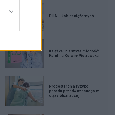
DHA u kobiet ciężarnych
Książka: Pierwsza młodość:
Karolina Korwin-Piotrowska
Progesteron a ryzyko
porodu przedwczesnego w
ciąży bliźniaczej