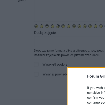
Dodaj zdjęcie:
Dopuszczalne formaty pliku graficznego: jpg, jpeg ,
Rozmiar zdjęcia nie powinien przekraczać 0.6MB.
Wyświetl podpis
Wysyłaj powiadomienia o odpowiedzi
Forum Gin
If you wish 
sensitive in
confirm you
continue se