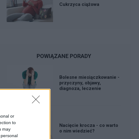
Cukrzyca ciążowa
POWIĄZANE PORADY
Bolesne miesiączkowanie -
przyczyny, objawy,
diagnoza, leczenie
sonal or
ection to
Nacięcie krocza - co warto
ou may
o nim wiedzieć?
 personal