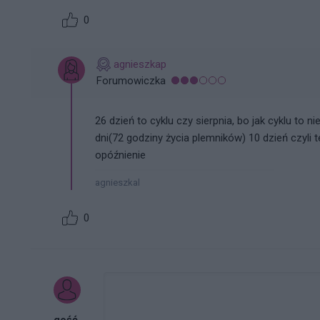
0
agnieszkap
Forumowiczka
26 dzień to cyklu czy sierpnia, bo jak cyklu to n
dni(72 godziny życia plemników) 10 dzień czyli t
opóźnienie
agnieszkal
0
gość