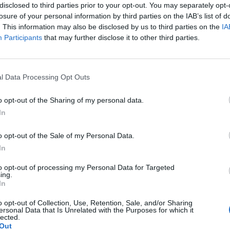
disclosed to third parties prior to your opt-out. You may separately opt-
losure of your personal information by third parties on the IAB’s list of
. This information may also be disclosed by us to third parties on the
IA
Participants
that may further disclose it to other third parties.
iersią. Brak miesiączki - miałam już przepisane luteinę l,
astry systen 50 i ponownie luteinę, które również okresu
l Data Processing Opt Outs
łam wykonane badania hormonalne i wyszedł bardzo niski
pacjentki
?
o opt-out of the Sharing of my personal data.
In
o opt-out of the Sale of my Personal Data.
awki..moze jakaś masc ?
In
to opt-out of processing my Personal Data for Targeted
ing.
In
o opt-out of Collection, Use, Retention, Sale, and/or Sharing
ersonal Data that Is Unrelated with the Purposes for which it
o. W maju myślałam że dostałam pierwszej miesiączki
lected.
Out
k na okres. Przypominało to bardziej takie plamienie i to