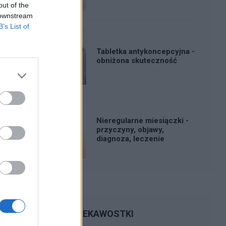
out of the
 downstream
B’s List of
Tabletka antykoncepcyjna -
obniżona skuteczność
Nieregularne miesiączki -
przyczyny, objawy,
diagnoza, leczenie
CIEKAWOSTKI