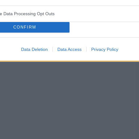
ve Data Processing Opt Outs
śniaków macicy
ropień gruczołu bartholina
opryszczka
CONFIRM
Data Deletion
Data Access
Privacy Policy