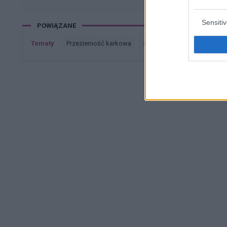
Sensiti
POWIĄZANE
Tematy
przezierność karkowa
spirala
embolizacja mię