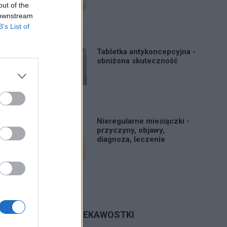
out of the
 downstream
B’s List of
Tabletka antykoncepcyjna -
obniżona skuteczność
Nieregularne miesiączki -
przyczyny, objawy,
diagnoza, leczenie
CIEKAWOSTKI