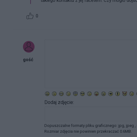
takiego kontaktu z jej facetem. Czy moglo dojs
0
gość
Dodaj zdjęcie:
Dopuszczalne formaty pliku graficznego: jpg, jpeg ,
Rozmiar zdjęcia nie powinien przekraczać 0.6MB.