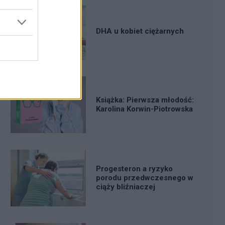
DHA u kobiet ciężarnych
Książka: Pierwsza młodość:
Karolina Korwin-Piotrowska
Progesteron a ryzyko
porodu przedwczesnego w
ciąży bliźniaczej