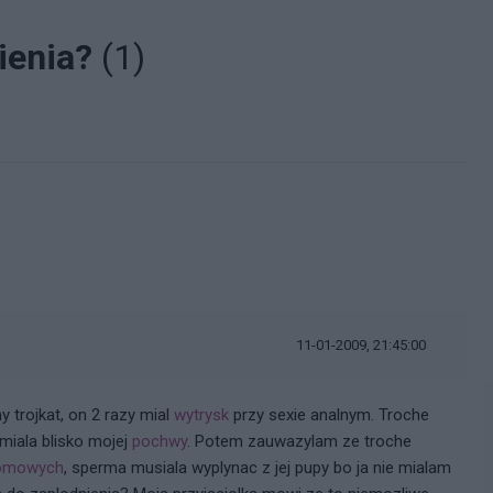
ienia?
(1)
11-01-2009, 21:45:00
y trojkat, on 2 razy mial
wytrysk
przy sexie analnym. Troche
 miala blisko mojej
pochwy
. Potem zauwazylam ze troche
romowych
, sperma musiala wyplynac z jej pupy bo ja nie mialam