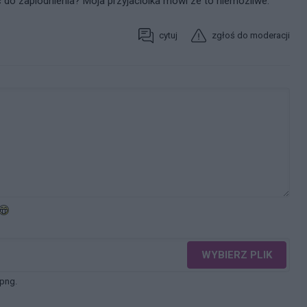
c do zaplodnienia? Moja przyjaciolka mowi ze to niemozliwe.
cytuj
zgłoś do moderacji
WYBIERZ PLIK
 png.