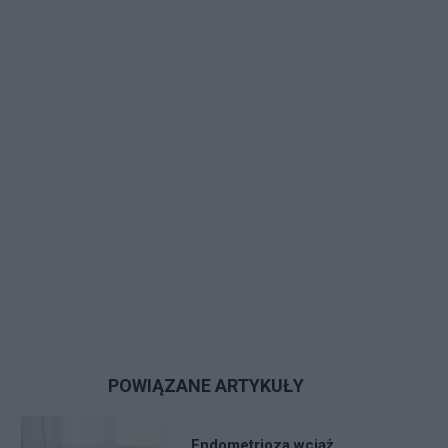
POWIĄZANE ARTYKUŁY
Endometrioza wciąż