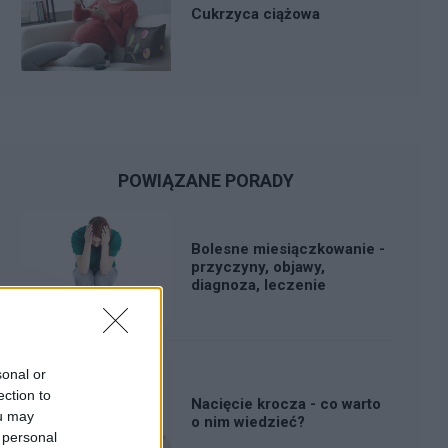
Cukrzyca ciążowa
POWIĄZANE PORADY
Bolesne miesiączkowanie -
przyczyny, objawy,
diagnoza, leczenie
sonal or
ection to
Nacięcie krocza - co warto
ou may
o nim wiedzieć?
 personal