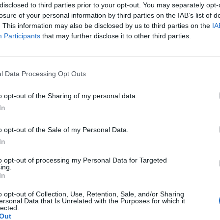
disclosed to third parties prior to your opt-out. You may separately opt-
ycznie doxycycline i w tym samym miesiącu dostalam
losure of your personal information by third parties on the IAB’s list of
eż furaginum i witaminę c , nie dostałam okresu od 10
. This information may also be disclosed by us to third parties on the
IA
oraj 0,2 a na wizycie u ginekologa usłyszałam tylko że
Participants
that may further disclose it to other third parties.
pacjentki
zo cieniutkie .moje pytanie czy okres powinien przyjść w
 ?
l Data Processing Opt Outs
córki (18lat) wykryto brak narządów płciowych i
o opt-out of the Sharing of my personal data.
akiegoś plastyka namiary godnego polecenia nie za
In
 pacjentki
o opt-out of the Sale of my Personal Data.
In
to opt-out of processing my Personal Data for Targeted
ing.
robne krostki na pochwie szczególnie po goleniu nie
In
o opt-out of Collection, Use, Retention, Sale, and/or Sharing
ersonal Data that Is Unrelated with the Purposes for which it
lected.
Out