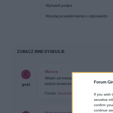
Wyświetl podpis
Wysyłaj powiadomienia o odpowiedzi
ZOBACZ INNE DYSKUSJE
Macica
Witam od miesiąca wystaje mi coś z po
Forum Gin
będzie konieczny zabieg
gość
Forum:
Ginekologia - forum dla rodziny i 
If you wish 
sensitive in
confirm you
continue se
Brak miesiączki