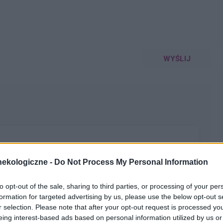
WYŚLIJ
chwy myślę że to macica nie mogę utrzymać moczu czy
ekologiczne -
Do Not Process My Personal Information
pacjentki
to opt-out of the sale, sharing to third parties, or processing of your per
formation for targeted advertising by us, please use the below opt-out s
r selection. Please note that after your opt-out request is processed y
eing interest-based ads based on personal information utilized by us or