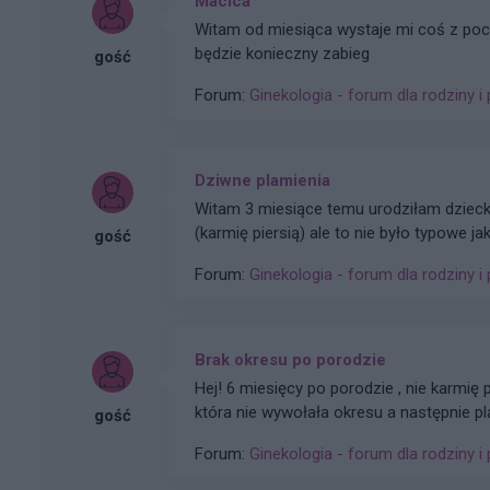
Macica
Witam od miesiąca wystaje mi coś z po
będzie konieczny zabieg
gość
Forum:
Ginekologia - forum dla rodziny i 
Dziwne plamienia
Witam 3 miesiące temu urodziłam dzieck
(karmię piersią) ale to nie było typowe ja
gość
nie żywą różową Kris ze śluzem lecz czar
Forum:
Ginekologia - forum dla rodziny i 
było czysto. I robi się mi tak co 2 tyg ra
Brak okresu po porodzie
Hej! 6 miesięcy po porodzie , nie karmię p
która nie wywołała okresu a następnie pl
gość
nie wywołały. Plastry odklejały się. Mia
Forum:
Ginekologia - forum dla rodziny i 
poziom estrogenow. Około 14. Co teraz