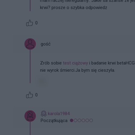
mam raczej nieregularny.. Jakie sa szanse ze j
krwi? prosze o szybka odpowiedz
0
gość
Zrób sobie
test ciążowy
i badanie krwi betaHCG
nie wyrok śmierci.Ja bym się cieszyła.
0
karola1984
Początkująca