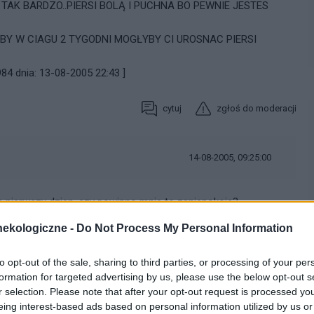
TAK BARDZO..PIERSI BOLĄ I PUCHNA BO PEWNIE JESTES
ABY W CIAGU 2 TYGODNI MOGŁYBY CI UROSNAC PIERSI
84 dnia: 13-08-2005 22:43 ]
cytuj
zgłoś do moderacji
14-08-2005, 09:25:00
 na pierwszy dzien. czy powinno mnie to zaniepokoic?
ekologiczne -
Do Not Process My Personal Information
cytuj
zgłoś do moderacji
to opt-out of the sale, sharing to third parties, or processing of your per
formation for targeted advertising by us, please use the below opt-out s
14-08-2005, 10:38:00
r selection. Please note that after your opt-out request is processed y
eing interest-based ads based on personal information utilized by us or