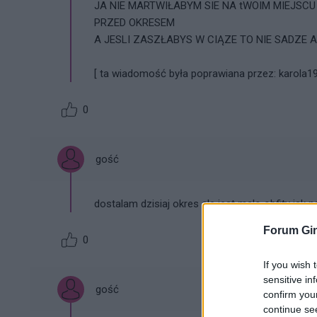
JA NIE MARTWIŁABYM SIE NA tWOIM MIEJSCU 
PRZED OKRESEM
A JESLI ZASZŁABYS W CIĄZE TO NIE SADZE 
[ ta wiadomość była poprawiana przez: karola19
0
gość
dostalam dzisiaj okres ale jest malo obfity jak
Forum Gin
0
If you wish 
sensitive in
gość
confirm you
continue se