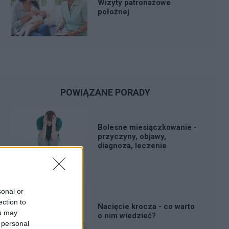
Wizyty patronażowe
położnej
POWIĄZANE PORADY
Bolesne miesiączkowanie -
przyczyny, objawy,
diagnoza, leczenie
sonal or
ection to
Nacięcie krocza - co warto
ou may
o nim wiedzieć?
 personal