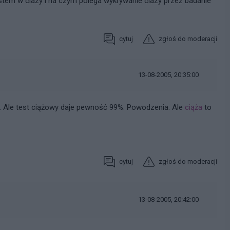
estem w ciazy i na czym polega wykrywanie ciazy przez badanie
cytuj
zgłoś do moderacji
13-08-2005, 20:35:00
. Ale test ciążowy daje pewność 99%. Powodzenia. Ale
ciąża
to
cytuj
zgłoś do moderacji
13-08-2005, 20:42:00