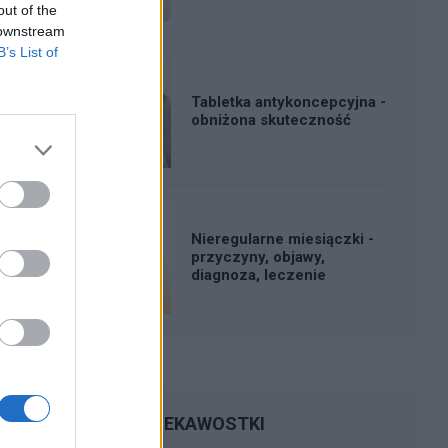
out of the
 downstream
B’s List of
Tabletka antykoncepcyjna -
obniżona skuteczność
Nieregularne miesiączki -
przyczyny, objawy,
diagnoza, leczenie
CIEKAWOSTKI