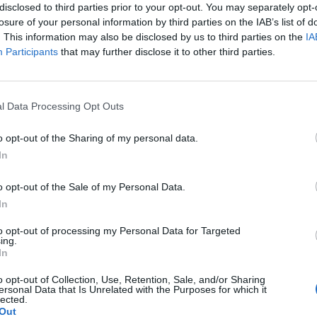
disclosed to third parties prior to your opt-out. You may separately opt-
nie krwawienie i jutro bedzie takie samo przez caly dzien.
losure of your personal information by third parties on the IAB’s list of
. This information may also be disclosed by us to third parties on the
IA
Participants
that may further disclose it to other third parties.
cytuj
zgłoś do moderacji
l Data Processing Opt Outs
o opt-out of the Sharing of my personal data.
In
o opt-out of the Sale of my Personal Data.
In
to opt-out of processing my Personal Data for Targeted
ing.
In
WYBIERZ PLIK
o opt-out of Collection, Use, Retention, Sale, and/or Sharing
ersonal Data that Is Unrelated with the Purposes for which it
lected.
 png.
Out