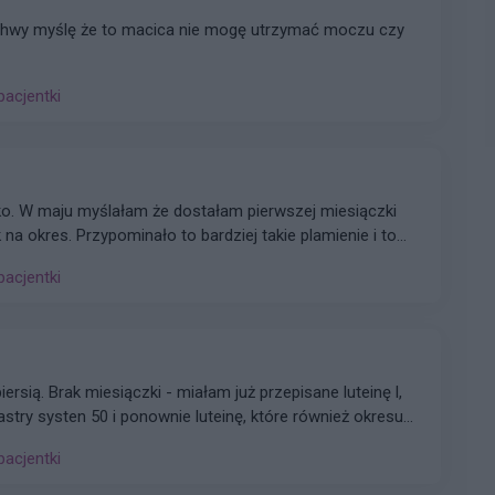
chwy myślę że to macica nie mogę utrzymać moczu czy
pacjentki
o. W maju myślałam że dostałam pierwszej miesiączki
k na okres. Przypominało to bardziej takie plamienie i to
nobrązowy śluz który jednego dnia był a na drugi dzień
pacjentki
z trwa 3 dni a raz 6 jak przy miesiączce. Czy to normalne ?
iersią. Brak miesiączki - miałam już przepisane luteinę l,
astry systen 50 i ponownie luteinę, które również okresu
łam wykonane badania hormonalne i wyszedł bardzo niski
pacjentki
?