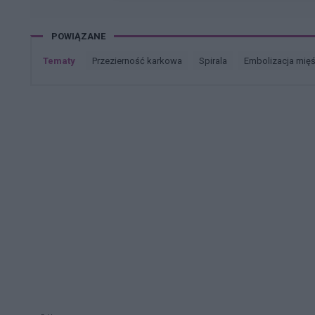
POWIĄZANE
Tematy
przezierność karkowa
spirala
embolizacja mię