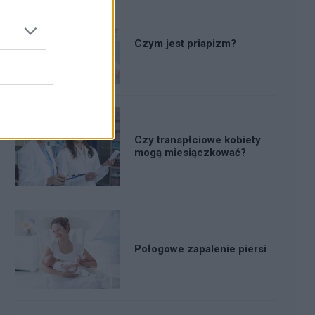
Czym jest priapizm?
Czy transpłciowe kobiety
mogą miesiączkować?
Połogowe zapalenie piersi