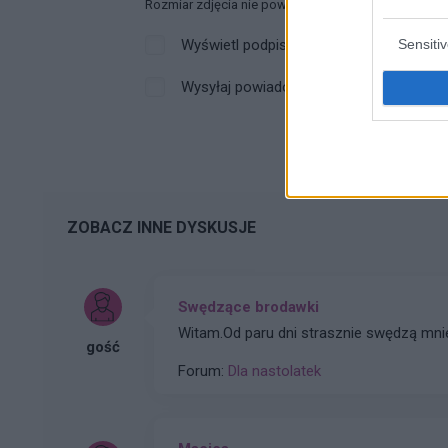
Rozmiar zdjęcia nie powinien przekraczać 0.6MB.
Wyświetl podpis
Sensiti
Wysyłaj powiadomienia o odpowiedzi
ZOBACZ INNE DYSKUSJE
Swędzące brodawki
Witam.Od paru dni strasznie swędzą mni
gość
Forum:
Dla nastolatek