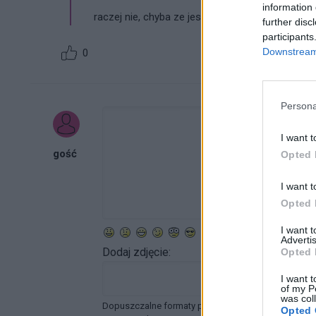
information 
raczej nie, chyba ze jest to brazowe
plamienie
a 
further disc
participants
Downstream 
0
Persona
I want t
gość
Opted 
I want t
Opted 
I want 
Advertis
Dodaj zdjęcie:
Opted 
I want t
of my P
was col
Dopuszczalne formaty pliku graficznego: jpg, jpeg ,
Opted 