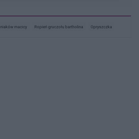
śniaków macicy
ropień gruczołu bartholina
opryszczka