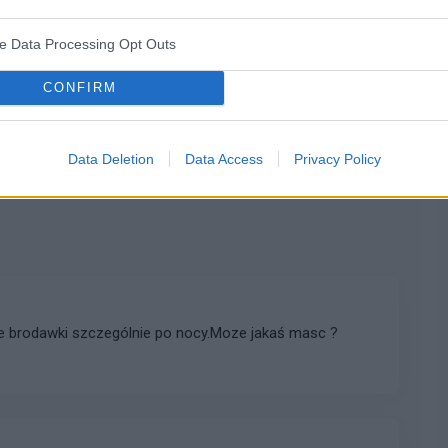
ve Data Processing Opt Outs
CONFIRM
WYŚLIJ
Data Deletion
Data Access
Privacy Policy
e brodawki szczególnie po nocy.Moze jakaś masc ?