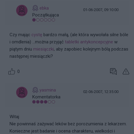
ebka
01-06-2007, 09:10:00
Początkująca
Czy mając
cystę
bardzo małą, (ale która wywołała silne bóle
i omdlenia) ...można przyjąć
tabletki antykoncepcyjne
w
piątym dniu
miesiączki
, aby zapobiec kolejnym bólą podczas
następnej miesiączki?
0
yasmina
02-06-2007, 12:35:00
Komentatorka
Witaj
Nie powinnaś zażywać leków bez porozumienia z lekarzem.
Konieczne jest badanie i ocena charakteru, wielkości i