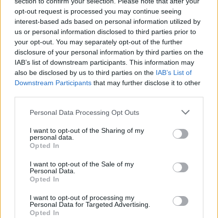
section to confirm your selection. Please note that after your
gość
opt-out request is processed you may continue seeing
interest-based ads based on personal information utilized by
us or personal information disclosed to third parties prior to
Brak miesiączki
your opt-out. You may separately opt-out of the further
Jestem po poronieniu i brałam profilaktycznie
disclosure of your personal information by third parties on the
doxycycline i w tym samym miesiącu dostalam
IAB’s list of downstream participants. This information may
zapalenie pęcherza moczowego i brałam też
also be disclosed by us to third parties on the
IAB’s List of
Forum:
Ginekologia - forum dla rodziny i
furaginum i witaminę c , nie dostałam okresu od
Downstream Participants
that may further disclose it to other
pacjentki
10 dni ,ciąża wykluczona beta HCG
third parties.
przedwczoraj 0,2 a na wizycie u ginekologa
Personal Data Processing Opt Outs
usłyszałam tylko że on nic tu nie widzi i że
endometrium bardzo cieniutkie .moje pytanie
I want to opt-out of the Sharing of my
czy okres powinien przyjść w tym miesiącu czy
personal data.
gość
to coś poważniejszego ?
Opted In
I want to opt-out of the Sale of my
Witam co to może być ?
Personal Data.
Opted In
Zaczęło swędzieć i zobaczyłam to
I want to opt-out of processing my
Forum:
Ginekologia - specjalista radzi, dla
Personal Data for Targeted Advertising.
pacjentki
Opted In