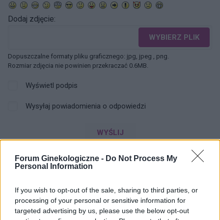
Dodaj zdjęcie:
WYBIERZ PLIK
Dopuszczalne formaty pliku graficznego: jpg, jpeg , png.
Rozmiar zdjęcia nie powinien przekraczać 0.6MB.
Wyświetl podpis
Wysyłaj powiadomienia o odpowiedzi
WYŚLIJ
Forum Ginekologiczne -
Do Not Process My
Personal Information
ZOBACZ INNE DYSKUSJE
If you wish to opt-out of the sale, sharing to third parties, or
processing of your personal or sensitive information for
targeted advertising by us, please use the below opt-out