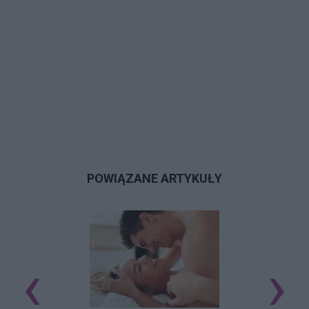
POWIĄZANE ARTYKUŁY
‹
›
O