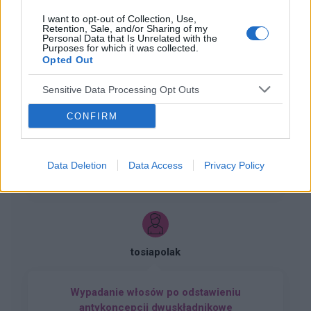
I want to opt-out of Collection, Use,
Retention, Sale, and/or Sharing of my
Personal Data that Is Unrelated with the
Purposes for which it was collected.
Opted Out
gość
Sensitive Data Processing Opt Outs
Tabletka dzień po
CONFIRM
Dzień dobry jaka jest szansa zajścia w ciążę trzy
dni przed owulacja? Czy w takim wypadku
zadziała tabletka dzień po? Partner nie ma
Forum:
Ginekologia - specjalista radzi, dla
Data Deletion
Data Access
Privacy Policy
pewności czy z prezerwatywy coś się nie
pacjentki
dostało Pozdrawiam
tosiapolak
Wypadanie włosów po odstawieniu
antykoncepcji dwuskładnikowe