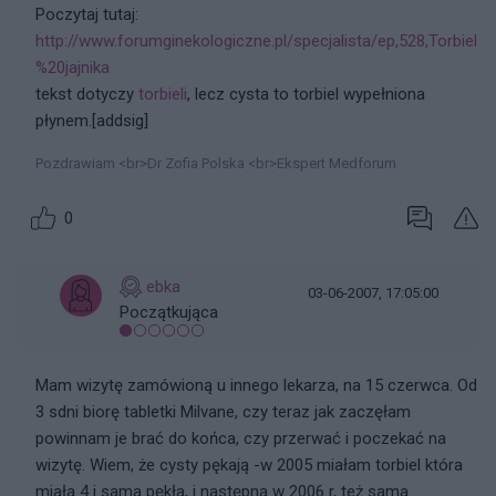
Poczytaj tutaj:
http://www.forumginekologiczne.pl/specjalista/ep,528,Torbiel
%20jajnika
tekst dotyczy
torbieli
, lecz cysta to torbiel wypełniona
płynem.[addsig]
Pozdrawiam <br>Dr Zofia Polska <br>Ekspert Medforum
0
ebka
03-06-2007, 17:05:00
Początkująca
Mam wizytę zamówioną u innego lekarza, na 15 czerwca. Od
3 sdni biorę tabletki Milvane, czy teraz jak zaczęłam
powinnam je brać do końca, czy przerwać i poczekać na
wizytę. Wiem, że cysty pękają -w 2005 miałam torbiel która
miała 4 i sama pękła, i następną w 2006 r, też sama