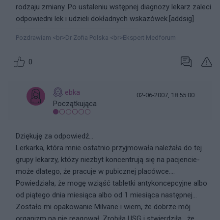
rodzaju zmiany. Po ustaleniu wstępnej diagnozy lekarz zaleci
odpowiedni lek i udzieli dokładnych wskazówek.[addsig]
Pozdrawiam <br>Dr Zofia Polska <br>Ekspert Medforum
0
ebka
02-06-2007, 18:55:00
Początkująca
Dziękuję za odpowiedź...
Lerkarka, która mnie ostatnio przyjmowała należała do tej
grupy lekarzy, któzy niezbyt koncentrują się na pacjencie-
może dlatego, że pracuje w pubicznej placówce....
Powiedziała, że mogę wziąść tabletki antykoncepcyjne albo
od piątego dnia miesiąca albo od 1 miesiąca następnej...
Zostało mi opakowanie Milvane i wiem, że dobrze mój
organizm na nie reagował. Zrobiła USG i stwierdziła , że