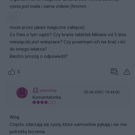
cysta jest mała i sama zniknie (hmmm
może przez jakieś magiczne zaklęcie)
Co Pani o tym sądzi? Czy branie tabletek Milvane od 5 dnia
miesiączki jest wskazane? Czy powinnam ich nie brać i iść
do innego lekarza?
Bardzo proszę o odpowiedź?
0
yasmina
03-06-2007, 10:44:00
Komentatorka
Witaj
Często zdarzają się cysty, które samoistnie pękają i nie ma
potrzeby leczenia.