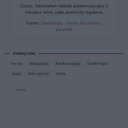
Cześć, Odstawiłam tabletki antykoncepcyjne 3
miesiace temu, cykle powróciły regularne,
hormony sa prawidłowe. Jednakze zauważyłam
Forum:
Ginekologia - forum dla rodziny i
zwiększone wypadanie włosów oraz pieczenie
pacjentki
skory glowy przy dotyku. Kiedy u Was po
odstawieniu antykoncepcji ustabilizowało sie i
zmniejszyło wypadanie włosów? Też miałyście
takie problemy?
POWIĄZANE
Tematy
miesiączka
antykoncepcja
ginekologia
ciąża
test ciążowy
okres
Reklama: