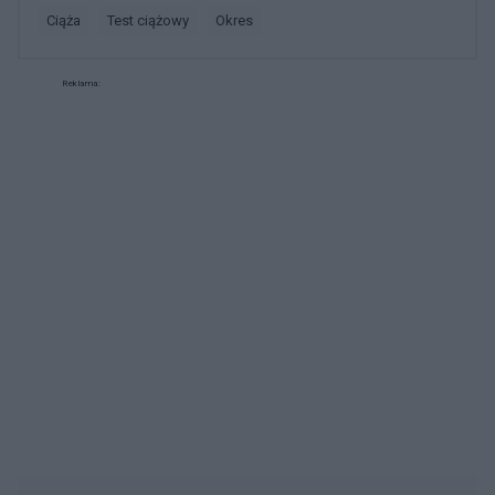
ciąża
test ciążowy
okres
Reklama: