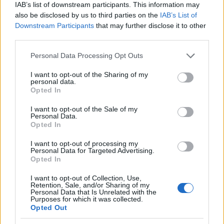
IAB’s list of downstream participants. This information may
also be disclosed by us to third parties on the
IAB’s List of
WYŚLIJ
Downstream Participants
that may further disclose it to other
third parties.
Personal Data Processing Opt Outs
ZOBACZ INNE DYSKUSJE
I want to opt-out of the Sharing of my
personal data.
Opted In
I want to opt-out of the Sale of my
gość
Personal Data.
Opted In
Wysypka
I want to opt-out of processing my
Personal Data for Targeted Advertising.
Witam, od kilku dni borykam się ze swędzeniem,
Opted In
pieczeniem podczas oddawania moczu. Dziś
postanowiłam tam zerknąć i sytuacja wygląda
I want to opt-out of Collection, Use,
Forum:
Ginekologia - specjalista radzi, dla
Retention, Sale, and/or Sharing of my
tak jak na zdjęciu. Czy może ktoś wie, co to
Personal Data that Is Unrelated with the
pacjentki
może być?
Purposes for which it was collected.
Opted Out