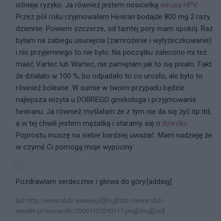
istnieje ryzyko. Ja również jestem nosicielką
wirusa HPV
.
Przez pół roku rzyjmowałam Heviran bodajże 800 mg 2 razy
dziennie. Powiem szczerze, od tamtej pory mam spokój. Raz
byłam na zabiegu usunięcia (zamrożenie i wyłyżeczkowanie)
i nic przyjemnego to nie było. Na początku zalecono mi też
maść Vartec lub Wartec, nie pamiętam jak to się pisało. Fakt
że dzialalo w 100 %, bo odpadało to co urosło, ale było to
również bolesne. W sumie w twoim przypadu będzie
najlepsza wizyta u DOBREGO ginekologa i przyjmowanie
heviranu. Ja również myślałam że z tym nie da się żyć itp itd,
a w tej chwili jestem mężatką i staramy się o
dziecko
.
Poprostu muszę na siebie bardziej uważać. Mam nadzieję że
w czymś Ci pomogą moje wypociny
Pozdrawiam serdecznie i głowa do góry.[addsig]
[url=http://www.slub-wesele.pl][img]http://www.slub-
wesele.pl/suwaczki/20061125290117.png[/img][/url]