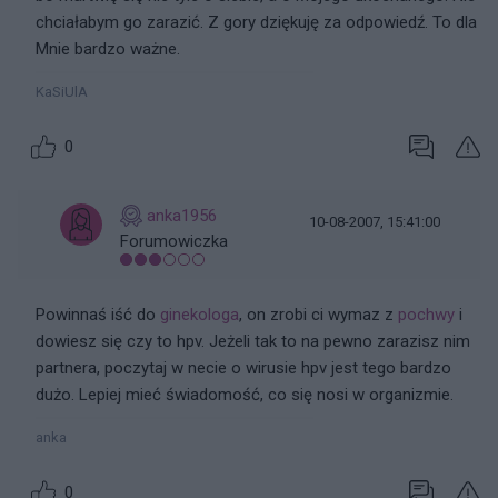
chciałabym go zarazić. Z gory dziękuję za odpowiedź. To dla
Mnie bardzo ważne.
KaSiUlA
0
anka1956
10-08-2007, 15:41:00
Forumowiczka
Powinnaś iść do
ginekologa
, on zrobi ci wymaz z
pochwy
i
dowiesz się czy to hpv. Jeżeli tak to na pewno zarazisz nim
partnera, poczytaj w necie o wirusie hpv jest tego bardzo
dużo. Lepiej mieć świadomość, co się nosi w organizmie.
anka
0