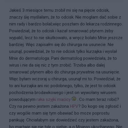
Jakieś 3 miesiące temu zrobił mi się na pięcie odcisk,
znaczy śię myślałam, że to odcisk. Nie mogłam dać sobie z
nim rady i bardzo bolał,więc poszłam do lekarza rodzinnego.
Powiedział, że to odcisk i kazał smarować płynem żeby
wypalić, lecz to nie skutkowało, a wręcz bolało Mnie jeszcze
bardziej. Więc zapisałm się do chirurga na usunecie. Nie
usunął, powiedział, że to nie odcisk tylko kurzajka i wysłał
Mnie do dermatologa. Pani dermatolog powiedziała, że to
wirus i nie da się nic z tym zrobić. Trzeba albo dalej
smarować płynem albo do chirurga prywatnie na usunięcie.
Więc byłam wczoraj u chirurga, usunął mi to. Powiedział, że
to ani kurzajka ani nic podobnego, tylko, że jest to odcisk
pochodzenia brodawkowego i jest on wywołany wirusem
powodującym
raka szyjki macicy
. Co mam teraz robić?
Czy na pewno jestem zakażona
HPV
? Do kogo się zgłosić i
czy wogóle mam się tym obawiać bo moze poprostu
panikuję. Chciałabym sie dowiedzieć czy jestem zakażona,
bo martwię się nie tyle o siebie, a o Mojego ukochanego. Nie