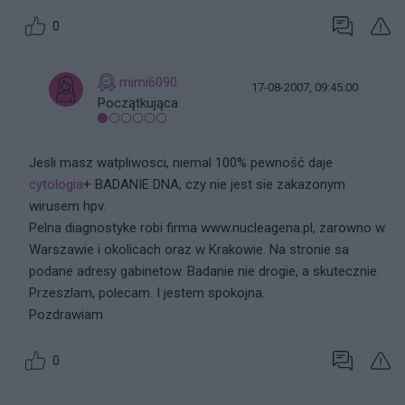
0
mimi6090
17-08-2007, 09:45:00
Początkująca
Jesli masz watpliwosci, niemal 100% pewność daje
cytologia
+ BADANIE DNA, czy nie jest sie zakazonym
wirusem hpv.
Pelna diagnostyke robi firma www.nucleagena.pl, zarowno w
Warszawie i okolicach oraz w Krakowie. Na stronie sa
podane adresy gabinetow. Badanie nie drogie, a skutecznie.
Przeszlam, polecam. I jestem spokojna.
Pozdrawiam
0