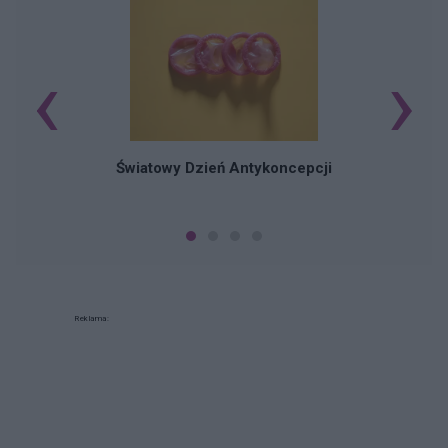
‹
›
Ś
Światowy Dzień Antykoncepcji
Reklama: