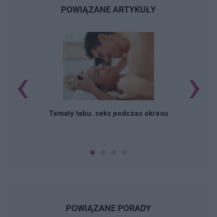
POWIĄZANE ARTYKUŁY
‹
›
O
Tematy tabu: seks podczas okresu
POWIĄZANE PORADY