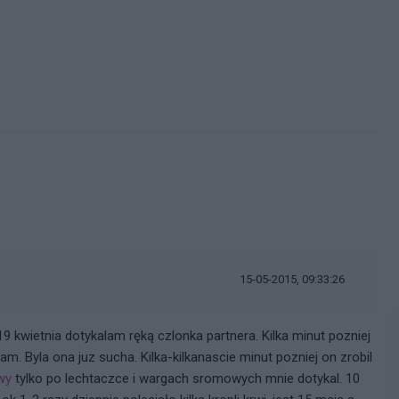
15-05-2015, 09:33:26
9 kwietnia dotykalam ręką czlonka partnera. Kilka minut pozniej
m. Byla ona juz sucha. Kilka-kilkanascie minut pozniej on zrobil
wy
tylko po lechtaczce i wargach sromowych mnie dotykal. 10