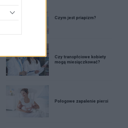
Czym jest priapizm?
Czy transpłciowe kobiety
mogą miesiączkować?
Połogowe zapalenie piersi