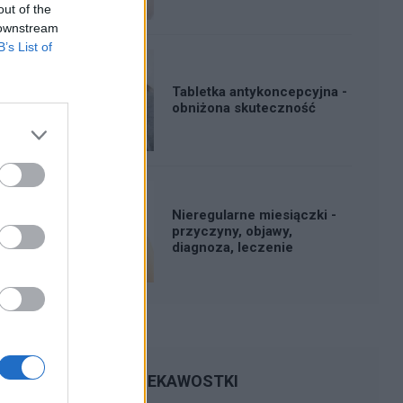
out of the
 downstream
B’s List of
Tabletka antykoncepcyjna -
obniżona skuteczność
Nieregularne miesiączki -
przyczyny, objawy,
diagnoza, leczenie
CIEKAWOSTKI