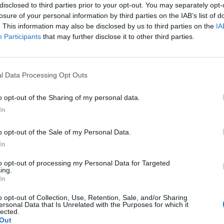
disclosed to third parties prior to your opt-out. You may separately opt-
losure of your personal information by third parties on the IAB’s list of
. This information may also be disclosed by us to third parties on the
IA
Participants
that may further disclose it to other third parties.
l Data Processing Opt Outs
pacjentki
o opt-out of the Sharing of my personal data.
In
awki..moze jakaś masc ?
o opt-out of the Sale of my Personal Data.
In
to opt-out of processing my Personal Data for Targeted
ing.
In
o opt-out of Collection, Use, Retention, Sale, and/or Sharing
szłam w ciążę. Mam nieregularne cykle więc nie mogę
ersonal Data that Is Unrelated with the Purposes for which it
lected.
m w 22 dniu cyklu czy zrobienie takiego testu w tym
Out
e stresować na zapas czy w jakim czasie zrobić taki