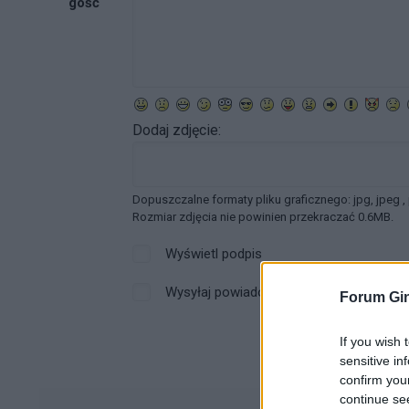
gość
Dodaj zdjęcie:
Dopuszczalne formaty pliku graficznego: jpg, jpeg ,
Rozmiar zdjęcia nie powinien przekraczać 0.6MB.
Wyświetl podpis
Wysyłaj powiadomienia o odpowiedzi
Forum Gin
If you wish 
sensitive in
confirm you
continue se