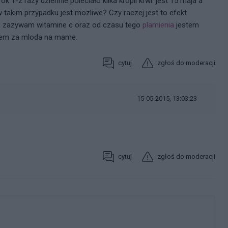
k 1-2 razy dziennie poleciało kilka kropli krwi. jest 15 maja a
w takim przypadku jest mozliwe? Czy raczej jest to efekt
ie zazywam witamine c oraz od czasu tego
plamienia
jestem
tem za mloda na mame.
cytuj
zgłoś do moderacji
15-05-2015, 13:03:23
cytuj
zgłoś do moderacji