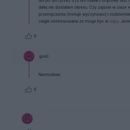
dni po tym przez trzy dni miałam brązowy śluz i o
dalej nie dostalam okresu. Czy zajscie w ciaze 
przemęczenia (trenuje wyczynowo) i codzienn
ciagle zestresowana ze moge byc w
ciąży
. Jes
0
gość
Niemożliwe
0