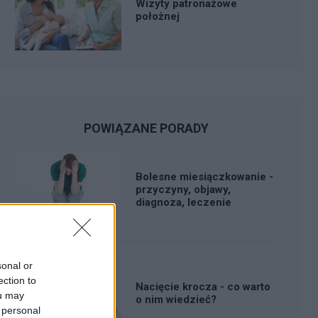
Wizyty patronażowe
położnej
POWIĄZANE PORADY
Bolesne miesiączkowanie -
przyczyny, objawy,
diagnoza, leczenie
sonal or
ection to
Nacięcie krocza - co warto
ou may
o nim wiedzieć?
 personal