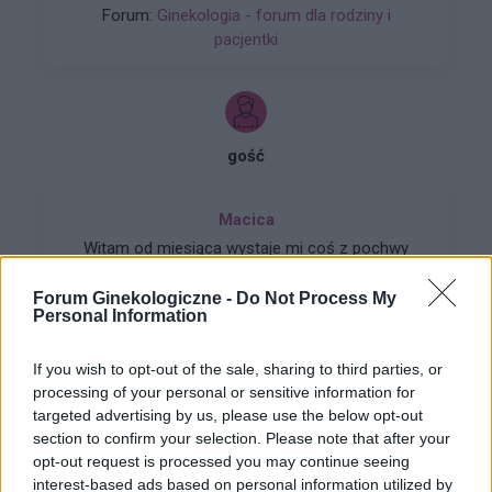
Forum:
Ginekologia - forum dla rodziny i
typowe jak na okres. Przypominało to bardziej
pacjentki
takie plamienie i to nie żywą różową Kris ze
śluzem lecz czarnobrązowy śluz który jednego
dnia był a na drugi dzień było czysto. I robi się
mi tak co 2 tyg raz trwa 3 dni a raz 6 jak przy
miesiączce. Czy to normalne ?
gość
Macica
Witam od miesiąca wystaje mi coś z pochwy
myślę że to macica nie mogę utrzymać moczu
czy będzie konieczny zabieg
Forum Ginekologiczne -
Do Not Process My
Forum:
Ginekologia - forum dla rodziny i
Personal Information
pacjentki
If you wish to opt-out of the sale, sharing to third parties, or
processing of your personal or sensitive information for
targeted advertising by us, please use the below opt-out
section to confirm your selection. Please note that after your
gość
opt-out request is processed you may continue seeing
interest-based ads based on personal information utilized by