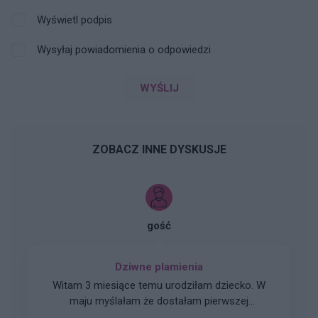
Wyświetl podpis
Wysyłaj powiadomienia o odpowiedzi
WYŚLIJ
ZOBACZ INNE DYSKUSJE
gość
Dziwne plamienia
Witam 3 miesiące temu urodziłam dziecko. W
maju myślałam że dostałam pierwszej
miesiączki (karmię piersią) ale to nie było