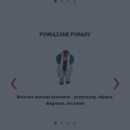
POWIĄZANE PORADY
‹
›
N
Bolesne miesiączkowanie - przyczyny, objawy,
diagnoza, leczenie