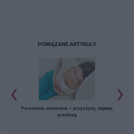
POWIĄZANE ARTYKUŁY
‹
›
U
Poronienie samoistne – przyczyny, objawy,
przebieg