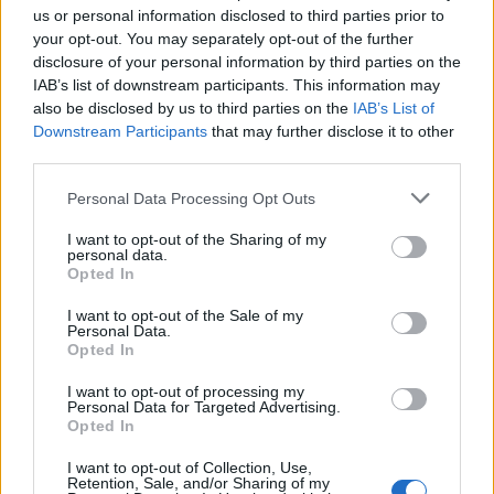
us or personal information disclosed to third parties prior to
Histeroskopia
your opt-out. You may separately opt-out of the further
Mam planowany zabieg histeroskopii od kilku
disclosure of your personal information by third parties on the
miesięcy. Ze względu na problemy hormonalne
IAB’s list of downstream participants. This information may
mam nieregularne miesiaczki. Tak się składa, że
also be disclosed by us to third parties on the
IAB’s List of
Forum:
Ginekologia - forum dla rodziny i
mam zabieg a pojawiła mi się miesiączka. Czy
Downstream Participants
that may further disclose it to other
pacjentki
podczas lekkich plamień na początku cyklu
third parties.
można wykonać zabieg?
Personal Data Processing Opt Outs
I want to opt-out of the Sharing of my
personal data.
gość
Opted In
I want to opt-out of the Sale of my
Brak miesiączki
Personal Data.
Opted In
Jestem po poronieniu i brałam profilaktycznie
doxycycline i w tym samym miesiącu dostalam
I want to opt-out of processing my
zapalenie pęcherza moczowego i brałam też
Personal Data for Targeted Advertising.
Forum:
Ginekologia - forum dla rodziny i
Opted In
furaginum i witaminę c , nie dostałam okresu od
pacjentki
10 dni ,ciąża wykluczona beta HCG
I want to opt-out of Collection, Use,
przedwczoraj 0,2 a na wizycie u ginekologa
Retention, Sale, and/or Sharing of my