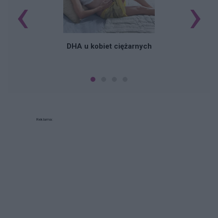
‹
›
K
DHA u kobiet ciężarnych
Reklama: