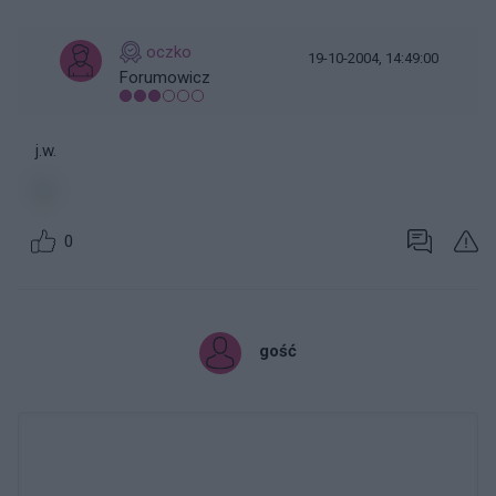
oczko
19-10-2004, 14:49:00
Forumowicz
j.w.
0
gość