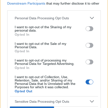
gość
Downstream Participants
that may further disclose it to other
third parties.
Test beta hcg kiedy?
Personal Data Processing Opt Outs
Witam, chciałabym sprawdzić czy nie zaszłam
w ciążę. Mam nieregularne cykle więc nie mogę
I want to opt-out of the Sharing of my
personal data.
stwierdzić czy doszło do owulacji, jestem w 22
Opted In
Forum:
Ginekologia - forum dla rodziny i
dniu cyklu czy zrobienie takiego testu w tym
pacjentki
czasie da mi prawdziwy wynik żeby się nie
I want to opt-out of the Sale of my
Personal Data.
stresować na zapas czy w jakim czasie zrobić
Opted In
taki test?
I want to opt-out of processing my
POWIĄZANE
Personal Data for Targeted Advertising.
Opted In
Tematy
przezierność karkowa
spirala
I want to opt-out of Collection, Use,
embolizacja mięśniaków macicy
Retention, Sale, and/or Sharing of my
Personal Data that Is Unrelated with the
Purposes for which it was collected.
ropień gruczołu bartholina
opryszczka
Opted Out
Sensitive Data Processing Opt Outs
Reklama: