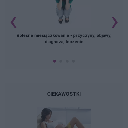
‹
›
N
Bolesne miesiączkowanie - przyczyny, objawy,
diagnoza, leczenie
CIEKAWOSTKI