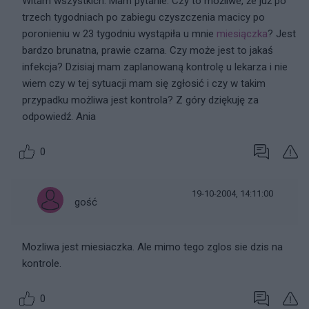
Witam wszystkich. Mam pytanie. Czy to możliwe, że już po
trzech tygodniach po zabiegu czyszczenia macicy po
poronieniu w 23 tygodniu wystąpiła u mnie
miesiączka
? Jest
bardzo brunatna, prawie czarna. Czy może jest to jakaś
infekcja? Dzisiaj mam zaplanowaną kontrolę u lekarza i nie
wiem czy w tej sytuacji mam się zgłosić i czy w takim
przypadku możliwa jest kontrola? Z góry dziękuję za
odpowiedź. Ania
0
19-10-2004, 14:11:00
gość
Mozliwa jest miesiaczka. Ale mimo tego zglos sie dzis na
kontrole.
0