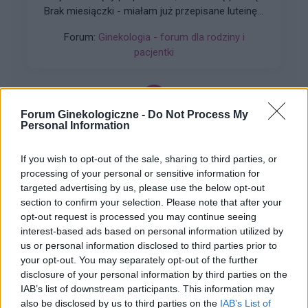
Brak miesiączki - miałam już przepisane luteinę l,
która nie wywołała okresu a następnie plastry
Forum:
Ginekologia - forum dla rodziny i
systen 50 i ponownie luteinę, które również
pacjentki
okresu nie wywołały. Plastry odklejały się.
Miałam wykonane badania hormonalne i
wyszedł bardzo niski poziom estrogenow. Około
14. Co teraz?
Forum Ginekologiczne -
Do Not Process My
gość
Personal Information
If you wish to opt-out of the sale, sharing to third parties, or
Obtarcie blon sluzowych pochwy
processing of your personal or sensitive information for
Obtarcie blon sluzowych pochwy podczas
targeted advertising by us, please use the below opt-out
seksu.Krew poleciala i jest pieczenie podczas
section to confirm your selection. Please note that after your
sikania i napuchniete .Jaka masc albo zel
opt-out request is processed you may continue seeing
Forum:
Ginekologia - forum dla rodziny i
pomoze na ta dolegliwość?.
interest-based ads based on personal information utilized by
pacjentki
us or personal information disclosed to third parties prior to
your opt-out. You may separately opt-out of the further
disclosure of your personal information by third parties on the
IAB’s list of downstream participants. This information may
also be disclosed by us to third parties on the
IAB’s List of