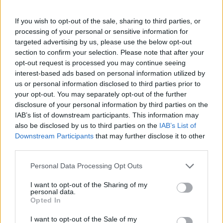
wargowych. Posiewy są czyste. Lekarka
chciałaby wykonac u mnie osocze
If you wish to opt-out of the sale, sharing to third parties, or
bogatoplytkowe w te miejsca. Może któraś z
processing of your personal or sensitive information for
Was miala wykonywany tali zabieg i moze cos o
targeted advertising by us, please use the below opt-out
gość
nim wiecej sie wypowiedzieć. Będę wdzięczna
section to confirm your selection. Please note that after your
za wszelkie informacje
opt-out request is processed you may continue seeing
Test beta hcg kiedy?
interest-based ads based on personal information utilized by
us or personal information disclosed to third parties prior to
Witam, chciałabym sprawdzić czy nie zaszłam
your opt-out. You may separately opt-out of the further
w ciążę. Mam nieregularne cykle więc nie mogę
disclosure of your personal information by third parties on the
stwierdzić czy doszło do owulacji, jestem w 22
IAB’s list of downstream participants. This information may
Forum:
Ginekologia - forum dla rodziny i
dniu cyklu czy zrobienie takiego testu w tym
also be disclosed by us to third parties on the
IAB’s List of
pacjentki
czasie da mi prawdziwy wynik żeby się nie
Downstream Participants
that may further disclose it to other
stresować na zapas czy w jakim czasie zrobić
third parties.
taki test?
Personal Data Processing Opt Outs
POWIĄZANE
I want to opt-out of the Sharing of my
Tematy
nastolatki
antykoncepcja
personal data.
Opted In
pierwszy stosunek
dziewica
miesiączka
I want to opt-out of the Sale of my