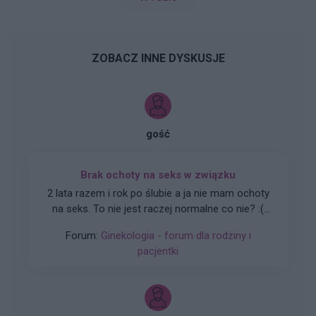
ZOBACZ INNE DYSKUSJE
gość
Brak ochoty na seks w związku
2 lata razem i rok po ślubie a ja nie mam ochoty
na seks. To nie jest raczej normalne co nie? :(
Zaczynało się to powoli. Obecnie seks mógłby
Forum:
Ginekologia - forum dla rodziny i
dla mnie istnieć. Robię to z uwagi na męża.
pacjentki
Udaję orgazm. Rzuciłam tabletki
antykoncepcyjne ale nic nie wróciło do normy (
przestałam brać kilka miesięcy temu tak wiec
wszystko już raczej powinno się uregulować co