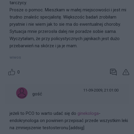
tarczycy.
Prosze o pomoc. Mieszkam w małej miejscowości i jest mi
trudno znaleśc specjalistę. Większośc badań zrobiłam
pryatnie i nie wiem jak to sie ma do ewentualnej choroby.
Sytuacja mnie przerosła dalej nie poradze sobie sama.
Wyczytałam, że przy policystycznych jajnikach jest dużo
przebarwień na skórze i ja je mam.
wiwos
0
11-09-2009, 21:01:00
gość
jeżeli to PCO to warto udać się do
ginekologa
-
endokrynologa on powinien przepisać przede wszystkim leki
na zmniejszenie testosteronu.[addsig]