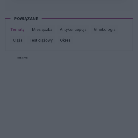
POWIĄZANE
Tematy
miesiączka
antykoncepcja
ginekologia
ciąża
test ciążowy
okres
Reklama: