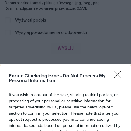
Dopuszczalne formaty pliku graficznego: jpg, jpeg , png.
Rozmiar zdjęcia nie powinien przekraczać 0.6MB.
Wyświetl podpis
Wysyłaj powiadomienia o odpowiedzi
WYŚLIJ
ZOBACZ INNE DYSKUSJE
Forum Ginekologiczne -
Do Not Process My
Personal Information
If you wish to opt-out of the sale, sharing to third parties, or
processing of your personal or sensitive information for
w_kob_1111
targeted advertising by us, please use the below opt-out
section to confirm your selection. Please note that after your
opt-out request is processed you may continue seeing
Zmiana tabloetek z Orliflique na Elliade
interest-based ads based on personal information utilized by
Od prawie 5 lat przyjmuję tabletki