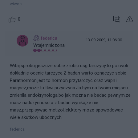
wiwos
0
federica
13-09-2009, 11:06:00
Wtajemniczona
Witaj,sprobuj jeszcze sobie zrobic usg tarczycy,to pozwoli
dokladnie ocenic tarczyce.Z badan warto oznaczyc sobie
Parathormon,jest to hormon przytarczyc oraz wapn i
magnez,moze tu tkwi przyczyna.Ja bym na twoim miejscu
zmienila endokrynologa,bo jak mozna nie bedac pewnym,ze
masz nadczynnosc a z badan wynika,ze nie
masz,przepisywac metizol,lek,ktory moze spowodowac
wiele skutkow ubocznych.
federica