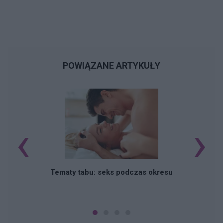
POWIĄZANE ARTYKUŁY
‹
›
O
Tematy tabu: seks podczas okresu