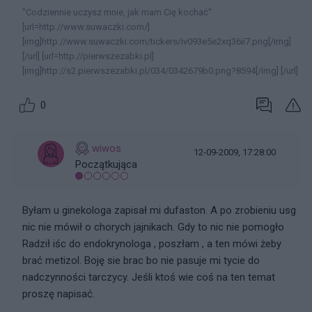
"Codziennie uczysz mnie, jak mam Cię kochać"
[url=http://www.suwaczki.com/]
[img]http://www.suwaczki.com/tickers/iv093e5e2xq36ii7.png[/img]
[/url] [url=http://pierwszezabki.pl]
[img]http://s2.pierwszezabki.pl/034/0342679b0.png?8594[/img] [/url]
0
wiwos
12-09-2009, 17:28:00
Początkująca
Byłam u ginekologa zapisał mi dufaston. A po zrobieniu usg
nic nie mówił o chorych jajnikach. Gdy to nic nie pomogło
Radził iśc do endokrynologa , poszłam , a ten mówi żeby
brać metizol. Boję sie brac bo nie pasuje mi tycie do
nadczynności tarczycy. Jeśli ktoś wie coś na ten temat
proszę napisać.