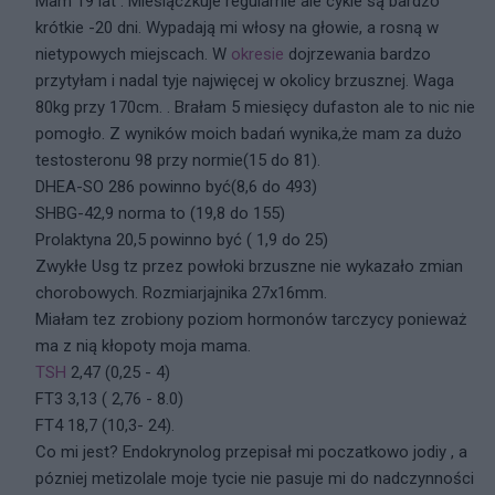
Mam 19 lat . Miesiączkuje regularnie ale cykle są bardzo
krótkie -20 dni. Wypadają mi włosy na głowie, a rosną w
nietypowych miejscach. W
okresie
dojrzewania bardzo
przytyłam i nadal tyje najwięcej w okolicy brzusznej. Waga
80kg przy 170cm. . Brałam 5 miesięcy dufaston ale to nic nie
pomogło. Z wyników moich badań wynika,że mam za dużo
testosteronu 98 przy normie(15 do 81).
DHEA-SO 286 powinno być(8,6 do 493)
SHBG-42,9 norma to (19,8 do 155)
Prolaktyna 20,5 powinno być ( 1,9 do 25)
Zwykłe Usg tz przez powłoki brzuszne nie wykazało zmian
chorobowych. Rozmiarjajnika 27x16mm.
Miałam tez zrobiony poziom hormonów tarczycy ponieważ
ma z nią kłopoty moja mama.
TSH
2,47 (0,25 - 4)
FT3 3,13 ( 2,76 - 8.0)
FT4 18,7 (10,3- 24).
Co mi jest? Endokrynolog przepisał mi poczatkowo jodiy , a
pózniej metizolale moje tycie nie pasuje mi do nadczynności