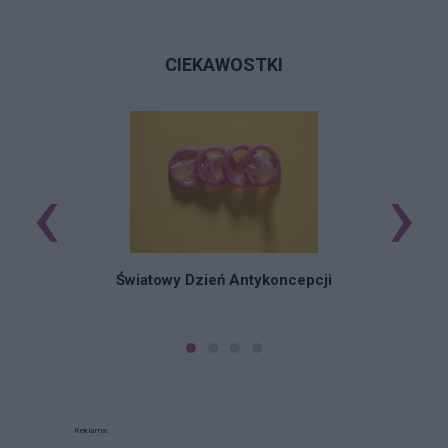
CIEKAWOSTKI
‹
›
Ś
Światowy Dzień Antykoncepcji
Reklama: