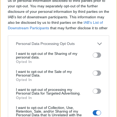
us or personal information disclosed to third parties prior to
antykoncepcyjne ORLIFLIQUE. Na lewym jajniku
your opt-out. You may separately opt-out of the further
mam pęcherzyk/torbiel, która w ciągu roku z 2
disclosure of your personal information by third parties on the
Forum:
Antykoncepcja
cm powiększyła się do 3 cm. Pani ginekolog
IAB’s list of downstream participants. This information may
zasugerowała mi zmianę tabletek na Elliade,
also be disclosed by us to third parties on the
IAB’s List of
tłumacząc, że są w nich silniejsze hormony i być
Downstream Participants
that may further disclose it to other
może zahamuje wzrost zmiany. Czy może ktoś
third parties.
wyrazić opinię na ten temat? Czy powinnam
gość
Personal Data Processing Opt Outs
podjąć próbę zmiany tabletek, dodam że po
Orliflique nie mam żadnych skutków ubocznych.
I want to opt-out of the Sharing of my
Czy moze powinnam zmienić metodę
Pytanie
personal data.
Opted In
antykoncepcji?
Wczoraj 28.06) przez pomyłkę usunęłam krążek
antykoncepcyjny po 14 dniach. Prawidłowo
I want to opt-out of the Sale of my
Personal Data.
powinnam usunąć go dopiero 05 lipca, a nie
Forum:
Ginekologia - specjalista radzi, dla
Opted In
wczoraj. Pomyliłam się. wczoraj odbyłam
pacjentki
stosunek z mężem. Kupiłam w Turcji
I want to opt-out of processing my
tabletki”dzień po” (ella 30mg) i je użyłam. Nie
Personal Data for Targeted Advertising.
Opted In
mam kolejnego krążka. do polski wrócę dopiero
w sobotę. powinnam zrobić teraz 7 dni przerwy i
I want to opt-out of Collection, Use,
włożyć nowy krążek w następną niedzielę? Czy
Retention, Sale, and/or Sharing of my
gość
Personal Data that Is Unrelated with the
to będzie ok?