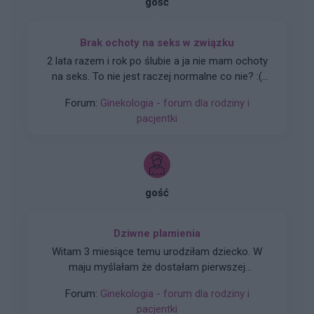
gość
Brak ochoty na seks w związku
2 lata razem i rok po ślubie a ja nie mam ochoty
na seks. To nie jest raczej normalne co nie? :(
Zaczynało się to powoli. Obecnie seks mógłby
Forum:
Ginekologia - forum dla rodziny i
dla mnie istnieć. Robię to z uwagi na męża.
pacjentki
Udaję orgazm. Rzuciłam tabletki
antykoncepcyjne ale nic nie wróciło do normy (
przestałam brać kilka miesięcy temu tak wiec
wszystko już raczej powinno się uregulować co
nie? ).
gość
Dziwne plamienia
Witam 3 miesiące temu urodziłam dziecko. W
maju myślałam że dostałam pierwszej
miesiączki (karmię piersią) ale to nie było
Forum:
Ginekologia - forum dla rodziny i
typowe jak na okres. Przypominało to bardziej
pacjentki
takie plamienie i to nie żywą różową Kris ze