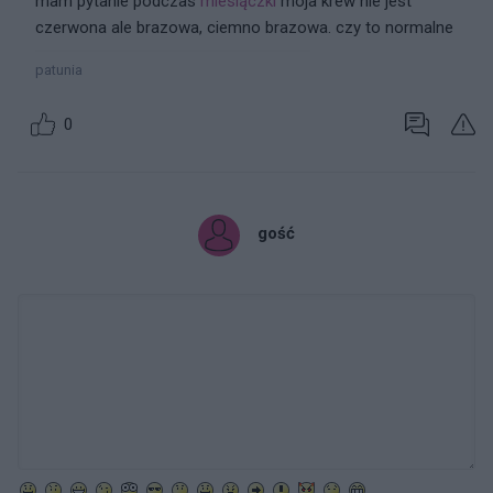
mam pytanie podczas
miesiączki
moja krew nie jest
czerwona ale brazowa, ciemno brazowa. czy to normalne
patunia
0
gość