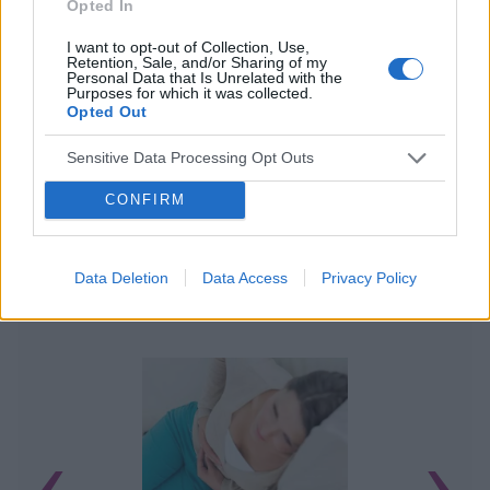
Opted In
I want to opt-out of Collection, Use,
Retention, Sale, and/or Sharing of my
Personal Data that Is Unrelated with the
Purposes for which it was collected.
Opted Out
Sensitive Data Processing Opt Outs
CONFIRM
Data Deletion
Data Access
Privacy Policy
POWIĄZANE ARTYKUŁY
‹
›
U