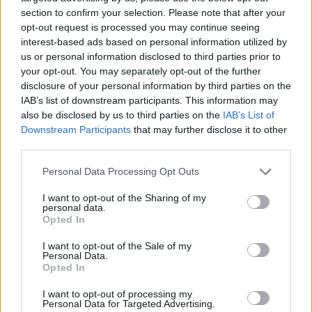
Dzień dobry, pół roku temu przyjmowałam
section to confirm your selection. Please note that after your
tabletki Qlaira ,jednak przerwałam niestety
opt-out request is processed you may continue seeing
uderzenia gorąca i zawroty głowy wróciły .
interest-based ads based on personal information utilized by
Forum:
Ginekologia - forum dla rodziny i
Zaczęłam znowu przyjmować tabletki mimo iż
us or personal information disclosed to third parties prior to
pacjentki
jestem 2 tygodnie po okresie ,dziś wezmę 5
your opt-out. You may separately opt-out of the further
tabletkę czy dzień ma znaczenia kiedy przyjęłam
disclosure of your personal information by third parties on the
pierwszą tabletkę ?
IAB’s list of downstream participants. This information may
also be disclosed by us to third parties on the
IAB’s List of
POWIĄZANE
Downstream Participants
that may further disclose it to other
third parties.
Tematy
przezierność karkowa
spirala
embolizacja mięśniaków macicy
Personal Data Processing Opt Outs
ropień gruczołu bartholina
opryszczka
I want to opt-out of the Sharing of my
personal data.
Opted In
Reklama:
I want to opt-out of the Sale of my
Personal Data.
Opted In
I want to opt-out of processing my
Personal Data for Targeted Advertising.