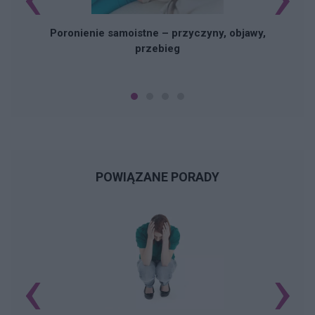
Poronienie samoistne – przyczyny, objawy,
przebieg
POWIĄZANE PORADY
‹
›
N