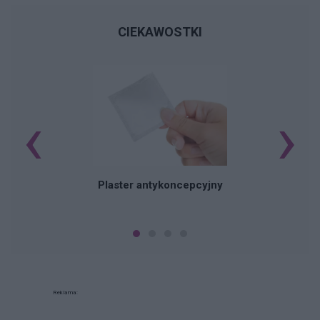
CIEKAWOSTKI
‹
›
B
Plaster antykoncepcyjny
Reklama: