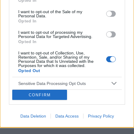
Opted In
pomyślałam że wezmę tabletkę po- ellaone.
POWIĄZANE
Wzięłam o 10:30 tabletkę anty a o 13 ellaone.
I want to opt-out of the Sale of my
Personal Data.
Nie dopatrzyłam się tego że nie powinnam brać
Tematy
ciąża
test ciążowy
badanie usg
Opted In
tabletek anty razem z ellaone. Później nie brałam
dziecko
zapłodnienie
antykoncepcja
przez 5 dni i miałam w tym czasie okres. Po
I want to opt-out of processing my
Personal Data for Targeted Advertising.
upływie 5 dni wróciłam do anty, zrobiłam test
Opted In
ciążowy i jedna kreska. Jestem teraz na 5
Reklama:
tabletce antykoncepcyjnej a wczoraj odbyłam
I want to opt-out of Collection, Use,
Retention, Sale, and/or Sharing of my
stosunek bez zabezpieczenia. Moje pytanie
Personal Data that Is Unrelated with the
brzmi, czy powinnam przez ten czas 7 dni robić
Purposes for which it was collected.
Opted Out
to tylko z zabezpieczaniem? Czy jestem teraz
bezpieczna od ciąży? Czy może wymagane jest
Sensitive Data Processing Opt Outs
w tym przypadku ponowne przyjęcie tabletki
dzień po
CONFIRM
Data Deletion
Data Access
Privacy Policy