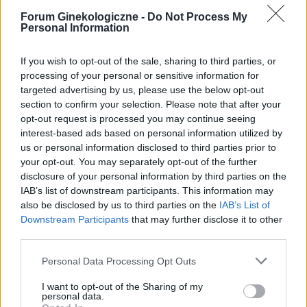
Forum Ginekologiczne -
Do Not Process My
Personal Information
Odstawienie tabletek i okres
Przyjmowałam tabletki jednoskładnikowe
If you wish to opt-out of the sale, sharing to third parties, or
Cerazette i chcę je odstawić ze względu na
processing of your personal or sensitive information for
ciągłe krwawienie. Po jakim czasie pojawił sie u
targeted advertising by us, please use the below opt-out
Forum:
Antykoncepcja
was okres?
section to confirm your selection. Please note that after your
opt-out request is processed you may continue seeing
interest-based ads based on personal information utilized by
us or personal information disclosed to third parties prior to
your opt-out. You may separately opt-out of the further
gość
disclosure of your personal information by third parties on the
IAB’s list of downstream participants. This information may
also be disclosed by us to third parties on the
IAB’s List of
Tabletki
Downstream Participants
that may further disclose it to other
Mam problem nie wiem z kim się skontaktować,
third parties.
może tutaj ktoś udzieli mi odpowiedzi na
pytanie. Biorę tabletki antykoncepcyjne ponad
Personal Data Processing Opt Outs
Forum:
Antykoncepcja
rok. Ostatnio nie mogłam w żadnej aptece
I want to opt-out of the Sharing of my
dostać tych tabletek dlatego jedną pominęłam.
personal data.
Dzień wcześniej miałam stosunek dlatego