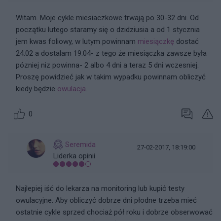
Witam. Moje cykle miesiaczkowe trwają po 30-32 dni. Od
początku lutego staramy się o dzidziusia a od 1 stycznia
jem kwas foliowy, w lutym powinnam
miesiączkę
dostać
24.02 a dostalam 19.04- z tego że miesiączka zawsze była
pózniej niz powinna- 2 albo 4 dni a teraz 5 dni wczesniej.
Proszę powidzieć jak w takim wypadku powinnam obliczyć
kiedy będzie
owulacja
.
0
Seremida
27-02-2017, 18:19:00
Liderka opinii
Najlepiej iść do lekarza na monitoring lub kupić testy
owulacyjne. Aby obliczyć dobrze dni płodne trzeba mieć
ostatnie cykle sprzed chociaż pół roku i dobrze obserwować