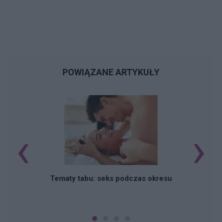
POWIĄZANE ARTYKUŁY
‹
›
O
Tematy tabu: seks podczas okresu