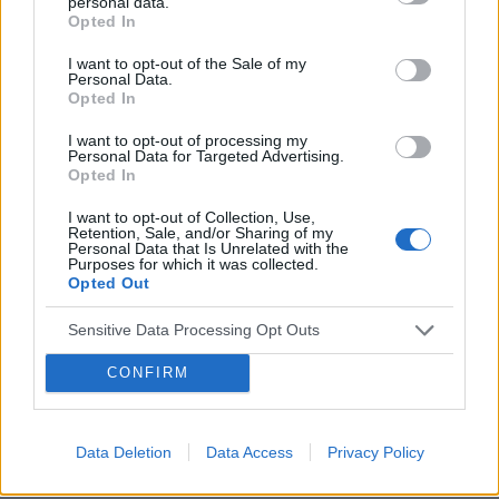
personal data.
zasugerowała mi zmianę tabletek na Elliade,
Opted In
tłumacząc, że są w nich silniejsze hormony i być
I want to opt-out of the Sale of my
może zahamuje wzrost zmiany. Czy może ktoś
Personal Data.
POWIĄZANE
wyrazić opinię na ten temat? Czy powinnam
Opted In
podjąć próbę zmiany tabletek, dodam że po
Tematy
miesiączka
antykoncepcja
ginekologia
I want to opt-out of processing my
Orliflique nie mam żadnych skutków ubocznych.
Personal Data for Targeted Advertising.
ciąża
test ciążowy
okres
Czy moze powinnam zmienić metodę
Opted In
antykoncepcji?
I want to opt-out of Collection, Use,
Reklama:
Retention, Sale, and/or Sharing of my
Personal Data that Is Unrelated with the
Purposes for which it was collected.
Opted Out
Sensitive Data Processing Opt Outs
CONFIRM
Data Deletion
Data Access
Privacy Policy