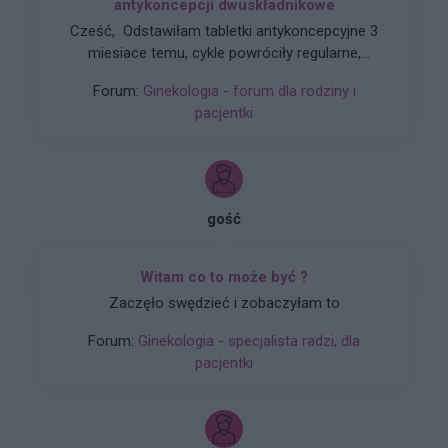
antykoncepcji dwuskładnikowe
Cześć, Odstawiłam tabletki antykoncepcyjne 3
miesiace temu, cykle powróciły regularne,
hormony sa prawidłowe. Jednakze zauważyłam
Forum:
Ginekologia - forum dla rodziny i
zwiększone wypadanie włosów oraz pieczenie
pacjentki
skory glowy przy dotyku. Kiedy u Was po
odstawieniu antykoncepcji ustabilizowało sie i
zmniejszyło wypadanie włosów? Też miałyście
takie problemy?
gość
Witam co to może być ?
Zaczęło swędzieć i zobaczyłam to
Forum:
Ginekologia - specjalista radzi, dla
pacjentki