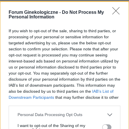
tosiapolak
Forum Ginekologiczne -
Do Not Process My
Personal Information
Osocze bogatoplytkowe
Cześć, Z różnymi infekcjami intymnymi
If you wish to opt-out of the sale, sharing to third parties, or
zmagałam sie prawie dwa lata. Po długich
processing of your personal or sensitive information for
targeted advertising by us, please use the below opt-out
leczeniach udało mi sie z tego wyjść. Jednakze
Forum:
Ginekologia - forum dla rodziny i
section to confirm your selection. Please note that after your
problem pozostał, czuję ciągły dyskomfort oraz
pacjentki
opt-out request is processed you may continue seeing
mam zaczerwienienia w bruzdach między
interest-based ads based on personal information utilized by
wargowych. Posiewy są czyste. Lekarka
us or personal information disclosed to third parties prior to
chciałaby wykonac u mnie osocze
your opt-out. You may separately opt-out of the further
bogatoplytkowe w te miejsca. Może któraś z
disclosure of your personal information by third parties on the
Was miala wykonywany tali zabieg i moze cos o
w_kob_1111
IAB’s list of downstream participants. This information may
nim wiecej sie wypowiedzieć. Będę wdzięczna
also be disclosed by us to third parties on the
IAB’s List of
za wszelkie informacje
Downstream Participants
that may further disclose it to other
Zmiana tabloetek z Orliflique na Elliade
third parties.
Od prawie 5 lat przyjmuję tabletki
Personal Data Processing Opt Outs
antykoncepcyjne ORLIFLIQUE. Na lewym jajniku
mam pęcherzyk/torbiel, która w ciągu roku z 2
I want to opt-out of the Sharing of my
Forum:
Antykoncepcja
cm powiększyła się do 3 cm. Pani ginekolog