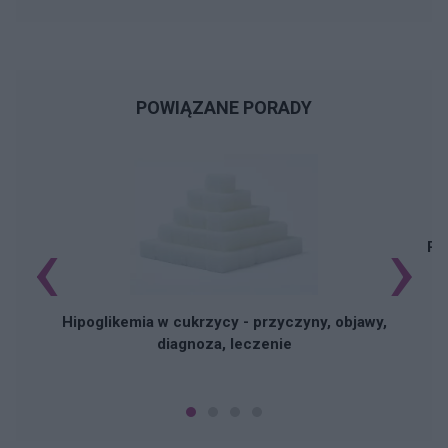
POWIĄZANE PORADY
‹
›
Pi
Hipoglikemia w cukrzycy - przyczyny, objawy,
diagnoza, leczenie