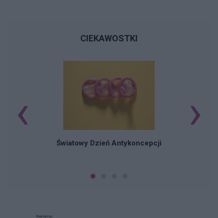
CIEKAWOSTKI
‹
›
Ś
Światowy Dzień Antykoncepcji
Reklama: