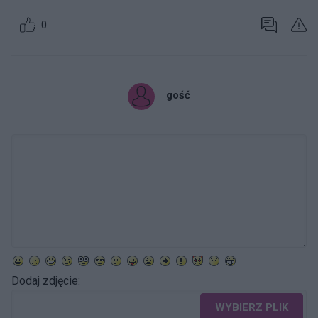
0
gość
Dodaj zdjęcie:
WYBIERZ PLIK