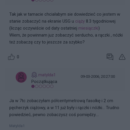
Tak jak w tamacie chciałabym sie dowiedzieć co jestem w
stanie zobaczyć na ekranie USG u
ciąży
8.3 tygodniowej
(licząc oczywiście od daty ostatniej
miesiączki
)
Wiem, że powinnam juz zobaczyć serducho, a rączki , nóżki
też zobaczę czy to jeszcze za szybko?
0
matylda1
09-03-2006, 20:27:00
Początkująca
Ja w 7tc zobaczyłam półcentymetrową fasolkę i 2 cm
pęcherzyk ciążowy, a w 11 już były i rączki i nóżki... Trudno
powiedzieć, pewno zobaczysz coś pomiędzy....
Matylda1