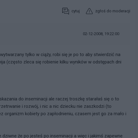
cytuj
zgłoś do moderacji
02-12-2008, 19:22:00
arzany tylko w ciąży, robi się je po to aby stwierdzić na
wija (często zleca się robienie kilku wyników w odstępach dni
skazania do inseminacji ale raczej troszkę starałaś się o to
etrwanie i rozwój, i nic a nic dziecku nie zaszkodzi (to
 organizm kobiety po zapłodnieniu, czasem jest go za mało i
ale dziwne że po jesteś po inseminacji a więc i jakimś zapewne