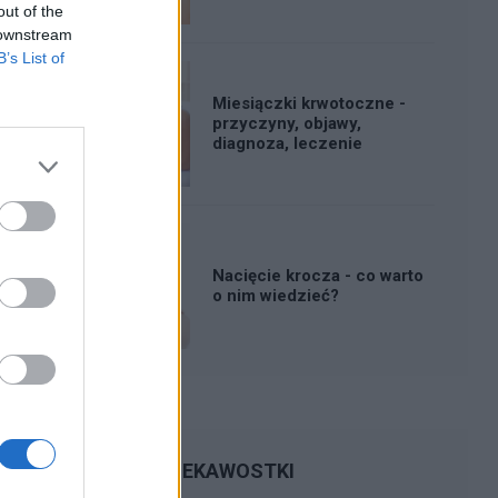
out of the
 downstream
B’s List of
Miesiączki krwotoczne -
przyczyny, objawy,
diagnoza, leczenie
Nacięcie krocza - co warto
o nim wiedzieć?
CIEKAWOSTKI