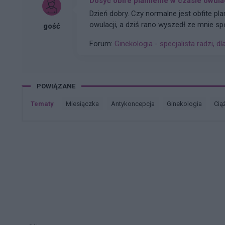
Dosyć obife plamienie w czasie owula
Dzień dobry. Czy normalne jest obfite pl
owulacji, a dziś rano wyszedł ze mnie sp
gość
macicy lekkie pieczenie i zastanawiam się
Forum:
Ginekologia - specjalista radzi, dl
poradę na co zwrócić uwagę i czy jest po
ginekologa, gdzie robione było również U
POWIĄZANE
Tematy
miesiączka
antykoncepcja
ginekologia
cią