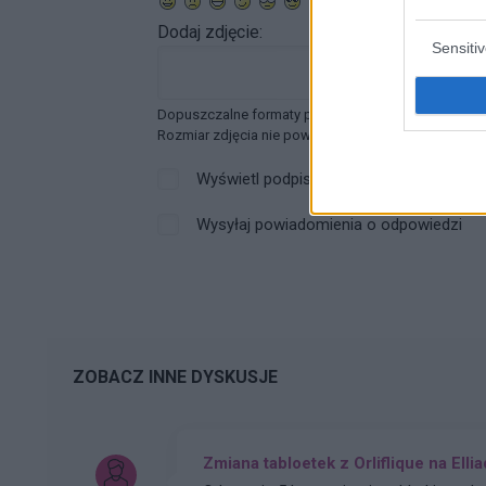
Dodaj zdjęcie:
Sensiti
Dopuszczalne formaty pliku graficznego: jpg, jpeg ,
Rozmiar zdjęcia nie powinien przekraczać 0.6MB.
Wyświetl podpis
Wysyłaj powiadomienia o odpowiedzi
ZOBACZ INNE DYSKUSJE
Zmiana tabloetek z Orliflique na Elli