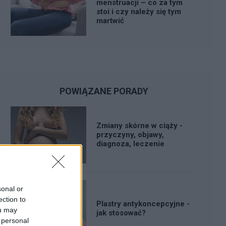
menstruacji – co za tym
stoi i czy należy się tym
martwić
POWIĄZANE PORADY
Zmiany skórne w ciąży -
przyczyny, objawy,
diagnoza, leczenie
sonal or
ection to
Plastry antykoncepcyjne -
ou may
jak stosować?
 personal