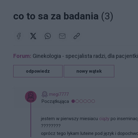
co to sa za badania
(3)
Forum:
Ginekologia - specjalista radzi, dla pacjentk
odpowiedz
nowy wątek
megi7777
Początkująca
jestem w pierwszy miesiacu
ciąży
po inseminacji
????????
oprócz tego łykam luteine pod język i dopoch