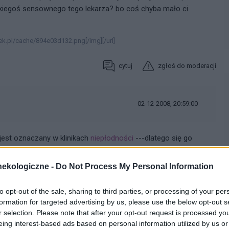
z jakiegoś sensownego tego lekarza? bo coś chyba mało ci
ek.pl/cache/894e03d132.png[/img][/url]
cytuj
zgłoś do moderacji
02-12-2008, 20:59:00
st oznaczany w klinikach
niepłodności
---dlatego się go
ekologiczne -
Do Not Process My Personal Information
FSH
i torowaną przez FSH indukcję receptorów LH w hodowli
powoduje wzrost produkcji inhibiny E2 i P4 (progesteron) przez
to opt-out of the sale, sharing to third parties, or processing of your per
produkcję progesteronu silnie zależy od fazy rozwoju
formation for targeted advertising by us, please use the below opt-out s
órkach ziarnistych szczura aktywina stymuluje podstawową
r selection. Please note that after your opt-out request is processed y
eing interest-based ads based on personal information utilized by us or
ówno produkcja podstawowa, jak i stymulowana FSH są hamowane