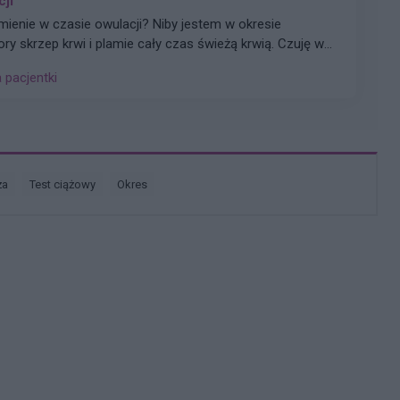
cji
amienie w czasie owulacji? Niby jestem w okresie
ory skrzep krwi i plamie cały czas świeżą krwią. Czuję w
 co robić. Nigdy nie miałam takiej sytuacji. Proszę o
a pacjentki
trzeba jechacnia do lekarza. 25.05 miałam wizytę u
SG i wszystkie badania były ok.
ża
test ciążowy
okres