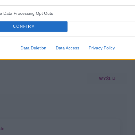
ve Data Processing Opt Outs
WYBIERZ PLIK
CONFIRM
 png.
Data Deletion
Data Access
Privacy Policy
WYŚLIJ
ade