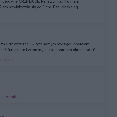
ykoncepcyjne ORLIFLIQUE. Na lewym jajniku mam
 2 cm powiększyła się do 3 cm. Pani ginekolog
ade, tłumacząc, że są w nich silniejsze hormony i być
e ktoś wyrazić opinię na ten temat? Czy powinnam
e po Orliflique nie mam żadnych skutków ubocznych. Czy
oncepcji?
ycznie doxycycline i w tym samym miesiącu dostalam
eż furaginum i witaminę c , nie dostałam okresu od 10
oraj 0,2 a na wizycie u ginekologa usłyszałam tylko że
pacjentki
zo cieniutkie .moje pytanie czy okres powinien przyjść w
 ?
a pacjentki