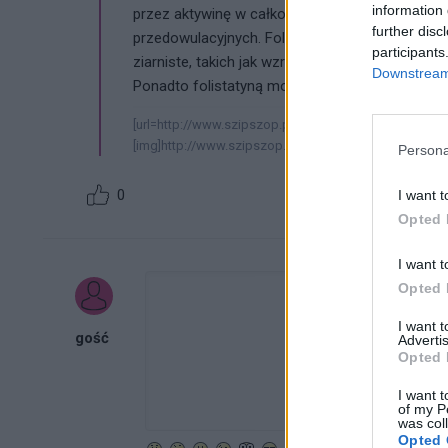
information 
przez aktywinę w całkowicie zróżnicowanych k
further disc
przedowulacyjnych. Folistatyną, białko wiążące 
participants
ziarniste, takich jak wzrost indukowanej przez 
Downstream 
Ponadto folistatyną może działać autonomiczn
[url=http://www.szipszop.pl][img]http://www.szipszop.p
[img]http://www.szipszop.pl/tickers/20973.gif[/img][/ur
Persona
0
I want t
Opted 
I want t
Opted 
I want 
gość
Advertis
Opted 
I want t
of my P
was col
Opted 