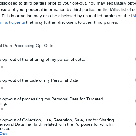
disclosed to third parties prior to your opt-out. You may separately opt-
omórkach ziarnistych dojrzałych pęcherzyków
losure of your personal information by third parties on the IAB’s list of
aktywinę, łagodzi wiele oddziaływań aktywiny na komórki
. This information may also be disclosed by us to third parties on the
IA
FSH aktywności aromatazy i stymulacja produkcji inhibiny.
Participants
that may further disclose it to other third parties.
ie, zwiększając stymulowaną przez FSH produkcję P4.2,15
l/tickers/20974.gif[/img][/url]<br>[url=http://www.szipszop.pl]
l]
l Data Processing Opt Outs
o opt-out of the Sharing of my personal data.
cytuj
zgłoś do moderacji
In
o opt-out of the Sale of my Personal Data.
In
to opt-out of processing my Personal Data for Targeted
ing.
In
o opt-out of Collection, Use, Retention, Sale, and/or Sharing
ersonal Data that Is Unrelated with the Purposes for which it
lected.
Out