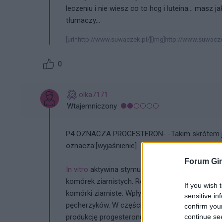
leczeniu i nie wiesz co to hcg i luteina... mas
tłumaczy...
[url=http://www.suwaczek.pl/][img]http://www.suwacz
0
olka7171
Wtajemniczony
P4 OZNACZA PROGESTERON- -Takim skrótem je
oznacza:[wyjaśnienie]
Forum Gin
In vitro
aktywina stymuluje indukcję receptorów
komórek ziarnistych. Również in vitro aktywina 
If you wish 
komórki ziarniste. Wpływ działania aktywiny na 
sensitive in
pęcherzyków. W częściowo zróżnicowanych kom
confirm you
continue se
produkcję progesteronu. Z drugiej strony zar