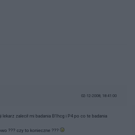
i
02-12-2008, 18:41:00
 lekarz zalecił mi badania B1hcg i P4 po co te badania
wowo ??? czy to konieczne ???