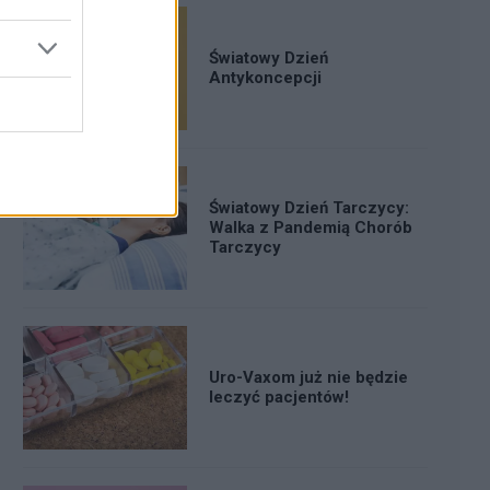
Światowy Dzień
Antykoncepcji
Światowy Dzień Tarczycy:
Walka z Pandemią Chorób
Tarczycy
Uro-Vaxom już nie będzie
leczyć pacjentów!