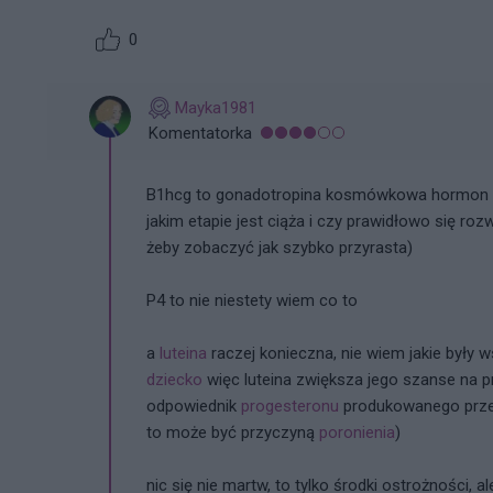
0
Mayka1981
Komentatorka
B1hcg to gonadotropina kosmówkowa hormon wytw
jakim etapie jest ciąża i czy prawidłowo się roz
żeby zobaczyć jak szybko przyrasta)
P4 to nie niestety wiem co to
a
luteina
raczej konieczna, nie wiem jakie były w
dziecko
więc luteina zwiększa jego szanse na prz
odpowiednik
progesteronu
produkowanego przez
to może być przyczyną
poronienia
)
nic się nie martw, to tylko środki ostrożności, 