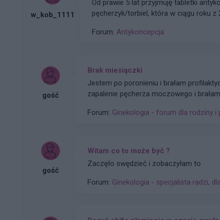
Od prawie 5 lat przyjmuję tabletki ant
pęcherzyk/torbiel, która w ciągu roku z
w_kob_1111
zasugerowała mi zmianę tabletek na Elli
Forum:
Antykoncepcja
może zahamuje wzrost zmiany. Czy moż
podjąć próbę zmiany tabletek, dodam ż
moze powinnam zmienić metodę antyk
Brak miesiączki
Jestem po poronieniu i brałam profilakt
zapalenie pęcherza moczowego i brałam t
gość
dni ,ciąża wykluczona beta HCG przedwcz
Forum:
Ginekologia - forum dla rodziny i 
on nic tu nie widzi i że endometrium bard
tym miesiącu czy to coś poważniejszego
Witam co to może być ?
Zaczęło swędzieć i zobaczyłam to
gość
Forum:
Ginekologia - specjalista radzi, dl