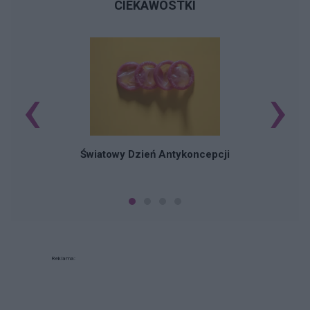
CIEKAWOSTKI
‹
›
Ś
Światowy Dzień Antykoncepcji
Reklama: