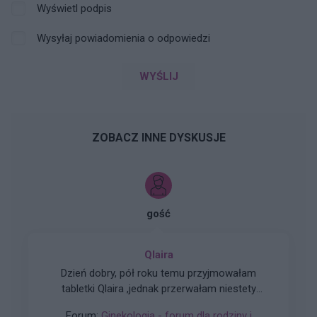
Wyświetl podpis
Wysyłaj powiadomienia o odpowiedzi
WYŚLIJ
ZOBACZ INNE DYSKUSJE
gość
Qlaira
Dzień dobry, pół roku temu przyjmowałam
tabletki Qlaira ,jednak przerwałam niestety
uderzenia gorąca i zawroty głowy wróciły .
Forum:
Ginekologia - forum dla rodziny i