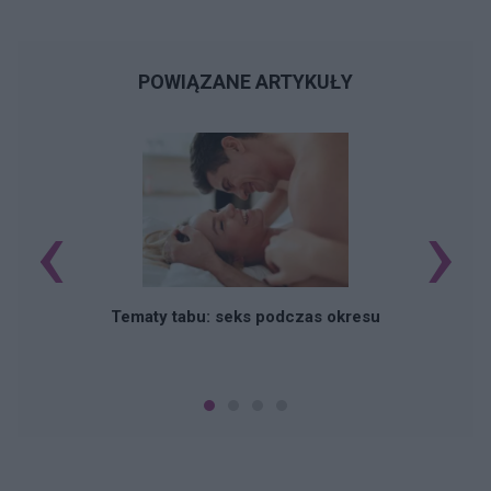
POWIĄZANE ARTYKUŁY
‹
›
O
Tematy tabu: seks podczas okresu