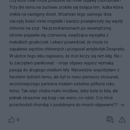
Czy ktoś miał może podobne do mnie objawy chorobowe?
Trzy dni temu na żuchwie zrobiła się boląca hm.. kulka która
znikła na następny dzień. Wzamian tego samego dnia
zaczęły boleć mnie migdałki i bardzo powiększyły się węzły
chłonne na szyi
. Na przedramionach po wewnętrznej
stronie pojawiła się czerwona, swędząca wysypka z
malutkich grudeczek
. Lekarz powiedział, że może to
zapalenie węzłów chłonnych i przepisał antybiotyk Doxyratio.
W ulotce tego leku napisano, że m.in leczy się nim kiłę. No i
tu zaczęłam panikować - moje objawy wypisz wymaluj
pasują do drugiego stadium kiły. Wprawdzie współżyłam z
facetem tydzień temu, ale był to nasz pierwszy stosunek,
wcześniejszego partnera miałam ostatnio półtora roku
temu. Tak więc chyba mało możliwe, żeby była to kiła, ale
jednak strasznie się boję i nie wiem, co robić. Czy ktoś
przechodził chorobę z podobnymi do moich objawami?? :-o
0