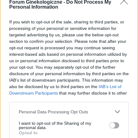
Forum Ginekologiczne -
Do Not Process My
Zmiana tabloetek z Orliflique na Elliade
Personal Information
Od prawie 5 lat przyjmuję tabletki
antykoncepcyjne ORLIFLIQUE. Na lewym jajniku
If you wish to opt-out of the sale, sharing to third parties, or
mam pęcherzyk/torbiel, która w ciągu roku z 2
processing of your personal or sensitive information for
Forum:
Antykoncepcja
cm powiększyła się do 3 cm. Pani ginekolog
targeted advertising by us, please use the below opt-out
zasugerowała mi zmianę tabletek na Elliade,
section to confirm your selection. Please note that after your
tłumacząc, że są w nich silniejsze hormony i być
opt-out request is processed you may continue seeing
może zahamuje wzrost zmiany. Czy może ktoś
interest-based ads based on personal information utilized by
wyrazić opinię na ten temat? Czy powinnam
us or personal information disclosed to third parties prior to
gość
podjąć próbę zmiany tabletek, dodam że po
your opt-out. You may separately opt-out of the further
Orliflique nie mam żadnych skutków ubocznych.
disclosure of your personal information by third parties on the
Czy moze powinnam zmienić metodę
Qlaira
IAB’s list of downstream participants. This information may
antykoncepcji?
also be disclosed by us to third parties on the
IAB’s List of
Co robić ? Zapomniałam tabletki qlaira w 6 dniu.
Downstream Participants
that may further disclose it to other
Stosunek był dwa dni wcześniej. Przyjęłam
third parties.
jednocześnie dwie tabletki z 6 i 7 dnia. Czy
Forum:
Ginekologia - specjalista radzi, dla
mogłam zajść w ciążę???
Personal Data Processing Opt Outs
pacjentki
I want to opt-out of the Sharing of my
personal data.
Opted In