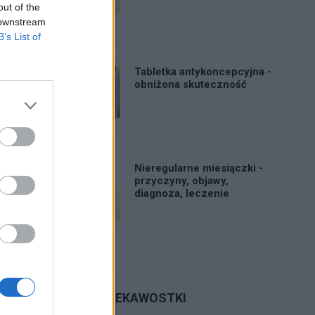
out of the
 downstream
B’s List of
Tabletka antykoncepcyjna -
obniżona skuteczność
Nieregularne miesiączki -
przyczyny, objawy,
diagnoza, leczenie
CIEKAWOSTKI