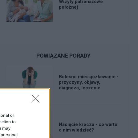
Wizyty patronażowe
położnej
POWIĄZANE PORADY
Bolesne miesiączkowanie -
przyczyny, objawy,
diagnoza, leczenie
sonal or
ection to
Nacięcie krocza - co warto
ou may
o nim wiedzieć?
 personal