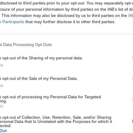
WYBIERZ PLIK
disclosed to third parties prior to your opt-out. You may separately opt-
losure of your personal information by third parties on the IAB’s list of
 png.
. This information may also be disclosed by us to third parties on the
IA
Participants
that may further disclose it to other third parties.
l Data Processing Opt Outs
o opt-out of the Sharing of my personal data.
WYŚLIJ
In
o opt-out of the Sale of my Personal Data.
In
to opt-out of processing my Personal Data for Targeted
ing.
In
lety , to robię kilka kulek w kształcie pięści przeważnie.
o opt-out of Collection, Use, Retention, Sale, and/or Sharing
ersonal Data that Is Unrelated with the Purposes for which it
lected.
miesięcy. Co w takiej sytuacji może pomóc. ?
Out