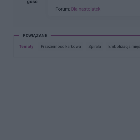
gość
Forum:
Dla nastolatek
POWIĄZANE
Tematy
przezierność karkowa
spirala
embolizacja mię