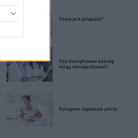
Czym jest priapizm?
Czy transpłciowe kobiety
mogą miesiączkować?
Połogowe zapalenie piersi