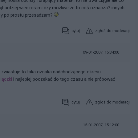
j nosila obcisły i drapiący materiał, to nie trwa ciągle ale co
 najbardziej wieczorami czy możliwe że to coś oznacza? innych
zy po prostu przesadzam?
cytuj
zgłoś do moderacji
09-01-2007, 16:34:00
ie zwiastuje to taka oznaka nadchodzącego okresu
iączki
i najlepiej poczekać do tego czasu a nie próbować
cytuj
zgłoś do moderacji
15-01-2007, 15:12:00