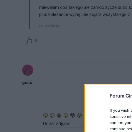
miewalam cos takiego ale zaniklo.zycze duzo szc
plus kolezance wyzej...nie kojarz wszystkiego z c
emilaMAcia
0
gość
Forum Gin
If you wish 
sensitive in
confirm you
Dodaj zdjęcie:
continue se