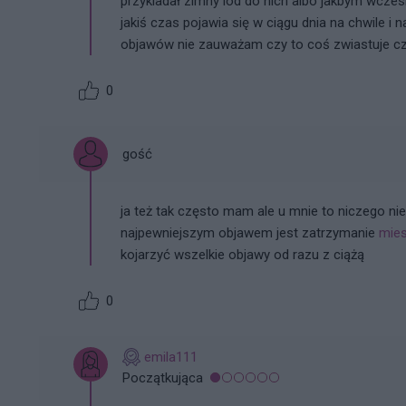
przykladał zimny lód do nich albo jakbym wczesnie
jakiś czas pojawia się w ciągu dnia na chwile i
objawów nie zauważam czy to coś zwiastuje c
0
gość
ja też tak często mam ale u mnie to niczego n
najpewniejszym objawem jest zatrzymanie
mies
kojarzyć wszelkie objawy od razu z ciążą
0
emila111
Początkująca