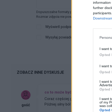
information 
further disc
Dopuszczalne formaty pliku graficznego: jpg, jpeg ,
participants
Rozmiar zdjęcia nie powinien przekraczać 0.6MB.
Downstream 
Wyświetl podpis
Wysyłaj powiadomienia o odpowiedzi
Persona
I want t
Opted 
I want t
Opted 
ZOBACZ INNE DYSKUSJE
I want 
Advertis
Opted 
co to może być (krępująca treść)
Coraz częściej gdy muszę skorzystać z toa
I want t
of my P
Później silny ból , jakby do wejścia do odbytu. Ból jest dosyć intensywny, kąpiel lub chłodna woda
gość
was col
pomaga. Dodam , trwa to tak od około 2 
Opted 