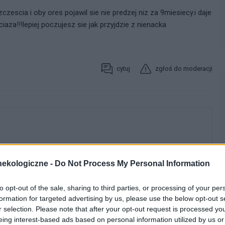
zescia i oby ores pojawil sie nie predzej niz za 9miesiecy.i daje
iaza!!!lepiej poczujesz sie jak przyjdzie z nienacka
cytuj
zgłoś do moderacji
ekologiczne -
Do Not Process My Personal Information
to opt-out of the sale, sharing to third parties, or processing of your per
formation for targeted advertising by us, please use the below opt-out s
r selection. Please note that after your opt-out request is processed y
eing interest-based ads based on personal information utilized by us or