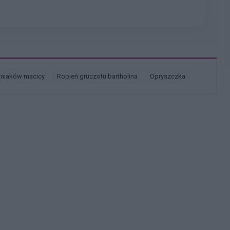
śniaków macicy
ropień gruczołu bartholina
opryszczka