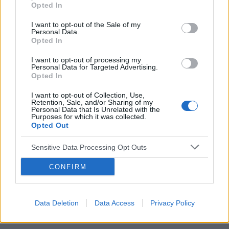
tabletki”dzień po” (ella 30mg) i je użyłam. Nie
Opted In
mam kolejnego krążka. do polski wrócę dopiero
w sobotę. powinnam zrobić teraz 7 dni przerwy i
I want to opt-out of the Sale of my
POWIĄZANE
Personal Data.
włożyć nowy krążek w następną niedzielę? Czy
Opted In
to będzie ok?
Tematy
miesiączka
antykoncepcja
ginekologia
I want to opt-out of processing my
ciąża
test ciążowy
okres
Personal Data for Targeted Advertising.
Opted In
I want to opt-out of Collection, Use,
Reklama:
Retention, Sale, and/or Sharing of my
Personal Data that Is Unrelated with the
Purposes for which it was collected.
Opted Out
Sensitive Data Processing Opt Outs
CONFIRM
Data Deletion
Data Access
Privacy Policy