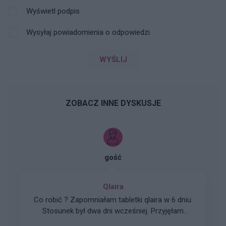
Wyświetl podpis
Wysyłaj powiadomienia o odpowiedzi
WYŚLIJ
ZOBACZ INNE DYSKUSJE
gość
Qlaira
Co robić ? Zapomniałam tabletki qlaira w 6 dniu.
Stosunek był dwa dni wcześniej. Przyjęłam
jednocześnie dwie tabletki z 6 i 7 dnia. Czy