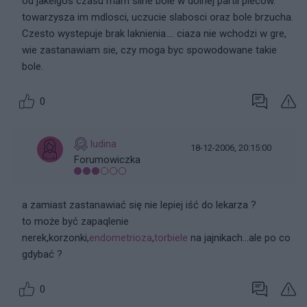
od jakeigos czasu mam silne bole w dolnej partii plecow.
towarzysza im mdlosci, uczucie slabosci oraz bole brzucha.
Czesto wystepuje brak laknienia.... ciaza nie wchodzi w gre,
wie zastanawiam sie, czy moga byc spowodowane takie
bole.
0
ludina
18-12-2006, 20:15:00
Forumowiczka
a zamiast zastanawiać się nie lepiej iść do lekarza ?
to może być zapaqlenie
nerek,korzonki,
endometrioza
,
torbiele
na jajnikach...ale po co
gdybać ?
0