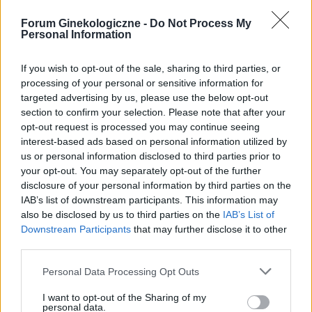
Forum Ginekologiczne -
Do Not Process My
Tabletka dzień po ellaone
Personal Information
Cześć, 18.06.2026. Miałam stosunek z
partnerem bez zabezpieczenia. Po 10h wzięłam
If you wish to opt-out of the sale, sharing to third parties, or
tabletkę Ellaone. Pierwszy dzień ostatniej
processing of your personal or sensitive information for
Forum:
Ginekologia - specjalista radzi, dla
miesiączki to 25/26 maja. Zwykle mam okres
targeted advertising by us, please use the below opt-out
pacjentki
5dni. Cykl 28 dni. Za 2 dni powinnam dostać
section to confirm your selection. Please note that after your
okres. Aplikacja pokazuje że stosunek był w dni
opt-out request is processed you may continue seeing
niepłodne. Czy jest spora szansa na ciążę,
interest-based ads based on personal information utilized by
bardzo się stresuje
us or personal information disclosed to third parties prior to
your opt-out. You may separately opt-out of the further
gość
disclosure of your personal information by third parties on the
IAB’s list of downstream participants. This information may
also be disclosed by us to third parties on the
IAB’s List of
Pytanie
Downstream Participants
that may further disclose it to other
Wczoraj 28.06) przez pomyłkę usunęłam krążek
third parties.
antykoncepcyjny po 14 dniach. Prawidłowo
powinnam usunąć go dopiero 05 lipca, a nie
Personal Data Processing Opt Outs
Forum:
Ginekologia - specjalista radzi, dla
wczoraj. Pomyliłam się. wczoraj odbyłam
pacjentki
stosunek z mężem. Kupiłam w Turcji
I want to opt-out of the Sharing of my
personal data.