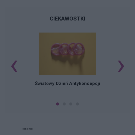
CIEKAWOSTKI
‹
›
Ś
Światowy Dzień Antykoncepcji
Reklama: