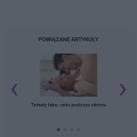
POWIĄZANE ARTYKUŁY
‹
›
O
Tematy tabu: seks podczas okresu