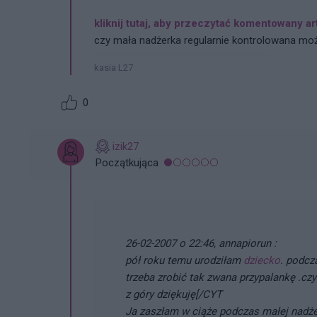
kliknij tutaj, aby przeczytać komentowany ar
czy mała nadżerka regularnie kontrolowana mo
kasia L27
0
izik27
Początkująca
26-02-2007 o 22:46, annapiorun :
pół roku temu urodziłam
dziecko
. podcz
trzeba zrobić tak zwana przypalankę .c
z góry dziękuję[/CYT
Ja zaszłam w ciąże podczas małej nadże