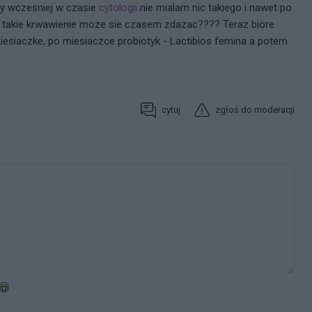
gdy wczesniej w czasie
cytologii
nie mialam nic takiego i nawet po
y takie krwawienie moze sie czasem zdazac???? Teraz biore
iesiaczke, po miesiaczce probiotyk - Lactibios femina a potem
cytuj
zgłoś do moderacji