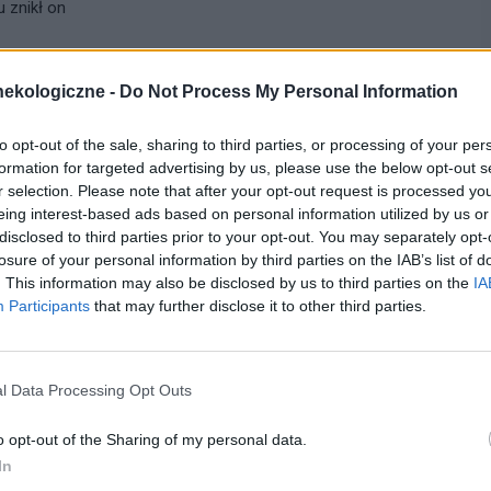
 znikł on
ekologiczne -
Do Not Process My Personal Information
cytuj
zgłoś do moderacji
to opt-out of the sale, sharing to third parties, or processing of your per
formation for targeted advertising by us, please use the below opt-out s
20-01-2009, 15:17:00
r selection. Please note that after your opt-out request is processed y
eing interest-based ads based on personal information utilized by us or
disclosed to third parties prior to your opt-out. You may separately opt-
wanie nadzerki laserem. z gory dziekuje za odp
losure of your personal information by third parties on the IAB’s list of
. This information may also be disclosed by us to third parties on the
IA
Participants
that may further disclose it to other third parties.
cytuj
zgłoś do moderacji
l Data Processing Opt Outs
13-02-2010, 14:30:16
o opt-out of the Sharing of my personal data.
In