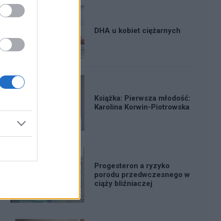
DHA u kobiet ciężarnych
Książka: Pierwsza młodość:
Karolina Korwin-Piotrowska
Progesteron a ryzyko
porodu przedwczesnego w
ciąży bliźniaczej