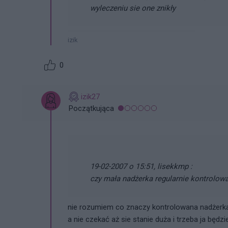
wyleczeniu sie one znikły
izik
0
izik27
Początkująca
19-02-2007 o 15:51, lisekkmp :
czy mała nadżerka regularnie kontrolow
nie rozumiem co znaczy kontrolowana nadżerka 
a nie czekać aż sie stanie duża i trzeba ja będ