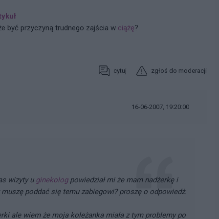
tykuł
że być przyczyną trudnego zajścia w
ciążę
?
cytuj
zgłoś do moderacji
16-06-2007, 19:20:00
as wizyty u
ginekolog
powiedział mi że mam nadżerkę i
zy muszę poddać się temu zabiegowi? proszę o odpowiedż.
rki ale wiem że moja koleżanka miała z tym problemy po