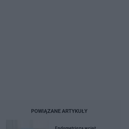
POWIĄZANE ARTYKUŁY
Endometrioza wciąż