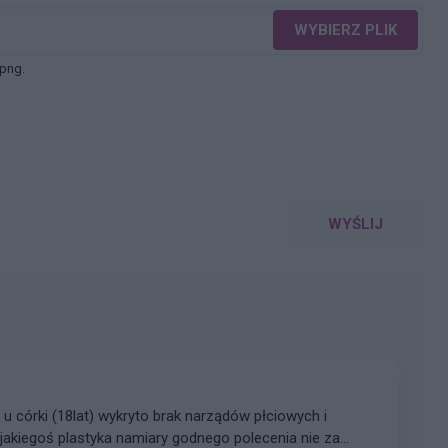
WYBIERZ PLIK
 png.
WYŚLIJ
córki (18lat) wykryto brak narządów płciowych i
akiegoś plastyka namiary godnego polecenia nie za