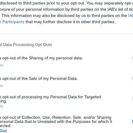
disclosed to third parties prior to your opt-out. You may separately opt-
losure of your personal information by third parties on the IAB’s list of
. This information may also be disclosed by us to third parties on the
IA
Participants
that may further disclose it to other third parties.
WYŚLIJ
l Data Processing Opt Outs
o opt-out of the Sharing of my personal data.
In
o opt-out of the Sale of my Personal Data.
In
to opt-out of processing my Personal Data for Targeted
k w sobotę dostałam krwawienie z odstawienia i trwało
ing.
nowe opakowanie tabletek pierwsza wzięłam prawidłowo
In
 wtorek jak się zorientowałam to wzięłam dwie. Moje
tym przypadku biorąc pod uwagę ten stosunek z czwartku.
o opt-out of Collection, Use, Retention, Sale, and/or Sharing
ersonal Data that Is Unrelated with the Purposes for which it
lected.
Out