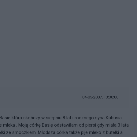
i
04-05-2007, 13:30:00
asie która skończy w sierpniu 8 lat i rocznego syna Kubusia.
 mleka . Moją córkę Basię odstawiłam od piersi gdy miała 3 lata
lki ze smoczkiem. Młodsza córka także pije mleko z butelki a