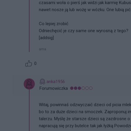
czasami woła o pierś jak widzi jak karmię Kubu
nawet nosze ją lub wożę w wózku. One lubią pić 
Co lepiej zrobić
Odniechęcić je czy same one wyrosną z tego?
[addsig]
ama
0
anka1956
Forumowiczka
Witaj, powinnaś odzwyczaić dzieci od picia ml
bo to za duże dzieci na smoczek. Zaproponuj i
talerzu. Myślę że starsze dzieci są zazdrosne o
napracują się przy butelce tak jak łyżką Powodz