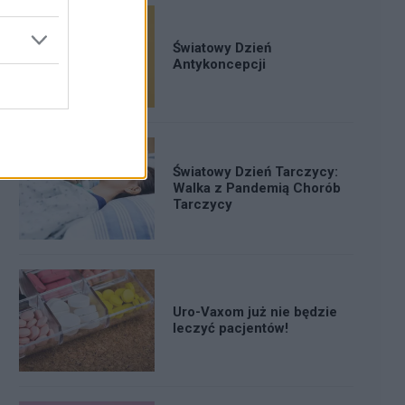
Światowy Dzień
Antykoncepcji
Światowy Dzień Tarczycy:
Walka z Pandemią Chorób
Tarczycy
Uro-Vaxom już nie będzie
leczyć pacjentów!