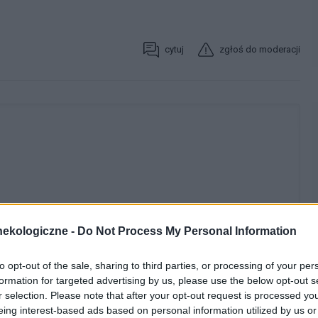
cytuj
zgłoś do moderacji
ekologiczne -
Do Not Process My Personal Information
to opt-out of the sale, sharing to third parties, or processing of your per
WYBIERZ PLIK
formation for targeted advertising by us, please use the below opt-out s
r selection. Please note that after your opt-out request is processed y
 png.
eing interest-based ads based on personal information utilized by us or