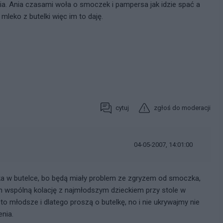
sia. Ania czasami woła o smoczek i pampersa jak idzie spać a
mleko z butelki więc im to daję.
cytuj
zgłoś do moderacji
04-05-2007, 14:01:00
eka w butelce, bo będą miały problem ze zgryzem od smoczka,
m wspólną kolację z najmłodszym dzieckiem przy stole w
 to młodsze i dlatego proszą o butelkę, no i nie ukrywajmy nie
enia.