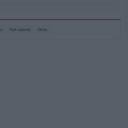
ża
test ciążowy
okres