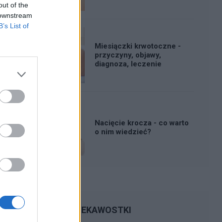
out of the
 downstream
B’s List of
Miesiączki krwotoczne -
przyczyny, objawy,
diagnoza, leczenie
Nacięcie krocza - co warto
o nim wiedzieć?
CIEKAWOSTKI