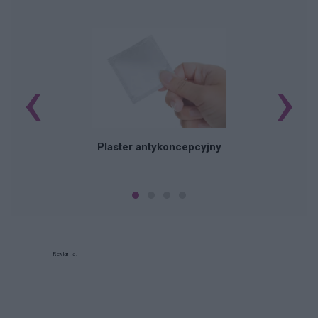
‹
›
B
Plaster antykoncepcyjny
Reklama: