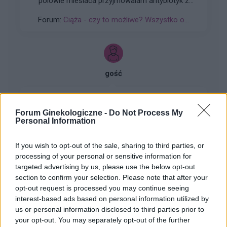
polowie miesiaca przyjmowalam antybiotyk z
pododu przeziebienia regularnie tabletki
Forum:
Ciąża - czy to możliwe? Wszystko o...
bralam..stosunek byl do konca... wiem powinnam
sie zabezpieczac dodatkowo ale sie tak nie
stalo...mam jakies dziwne objawy zrobilam test...
gość
Proszę o pomoc
Forum Ginekologiczne -
Do Not Process My
Mój ostatni okres był 13-17 grudnia Ostatnie dni
Personal Information
płodne według aplikacji trwały od 24 do 30
grudnia Dzień owulacji według aplikacji 29
If you wish to opt-out of the sale, sharing to third parties, or
Forum:
Ciąża - czy to możliwe? Wszystko o...
grudnia Następna miesiączka wypada mi na 12
processing of your personal or sensitive information for
stycznia i planowo ma potrwać do 16 stycznia
targeted advertising by us, please use the below opt-out
Wczoraj, czyli 3 stycznia ok 1:00 w nocy
section to confirm your selection. Please note that after your
podczas stosunku pękła nam gumka i wytrysk
opt-out request is processed you may continue seeing
spermy prawdopodobnie nastąpił w środku
interest-based ads based on personal information utilized by
gość
pochwy ( po pójściu do toalety odkryłam, że
us or personal information disclosed to third parties prior to
cała okolica mojej pochwy jest mokra od
your opt-out. You may separately opt-out of the further