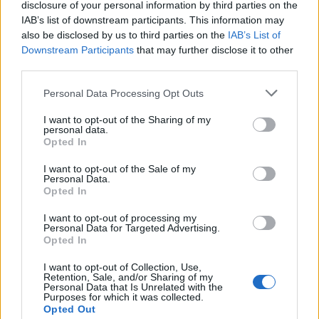
spermy) Dziś, 4 stycznia ok godziny 13 ( mniej
Stosunek z zabezpieczeniem
disclosure of your personal information by third parties on the
więcej 12 godzin po stosunku) przyjęłam
IAB’s list of downstream participants. This information may
Witam pisze z pytaniem ostatnio z zona
tabletkę ellaOne Jakie w tej sytuacji są szanse
also be disclosed by us to third parties on the
IAB’s List of
mieliśmy stosunek przerywany w prezerwatywie
na zajście w ciążę i czy one wgl istnieją Jestem
Downstream Participants
that may further disclose it to other
ostatni okres 19.03 i raczej jest regularny co 28d
przerażona sytuacja, pierwszy raz pękła nam
Forum:
Ciąża - czy to możliwe? Wszystko o...
third parties.
+-3 dni i teraz niby 16 04 powinna być ale się
gumka, pierwszy raz partner spuścił się
spoznia 4 dzień proszę o podpowiedz
Personal Data Processing Opt Outs
wewnątrz mnie I pierwszy raz brałam taką
tabletkę Bardzo się boję że kalendarzyk z
I want to opt-out of the Sharing of my
aplikacji w telefonie mógł zawieść i na przykład
personal data.
gość
dzień owulacji nastąpił nie 29 grudnia tylko o
Opted In
wiele później, na przykład 2/3/4 stycznia Proszę
I want to opt-out of the Sale of my
o szczerą poradę i pomoc, bo odchodzę od
Personal Data.
Proszę o pomoc czy jest ryzyko
zmysłów i bardzo się stresuję
Opted In
Nie mam partnera, nie współżyje ale czy jest
ryzyko ciąży skoro korzystam po domownikach
I want to opt-out of processing my
Personal Data for Targeted Advertising.
z WC, albo w pracy, chodzi mi o dotykanie
Opted In
Forum:
Ciąża - czy to możliwe? Wszystko o...
papieru ręczników, WC?
I want to opt-out of Collection, Use,
Retention, Sale, and/or Sharing of my
Personal Data that Is Unrelated with the
Purposes for which it was collected.
POWIĄZANE
Opted Out