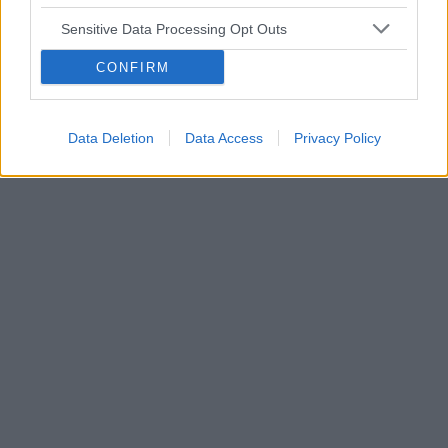
Tematy
ciąża
test ciążowy
badanie usg
Sensitive Data Processing Opt Outs
dziecko
zapłodnienie
antykoncepcja
CONFIRM
Reklama:
Data Deletion
Data Access
Privacy Policy