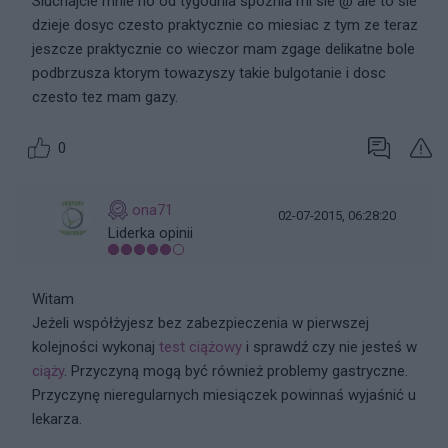
Sluchajcie mnie no od tygodnia spoznia mi sie @ ale to sie
dzieje dosyc czesto praktycznie co miesiac z tym ze teraz
jeszcze praktycznie co wieczor mam zgage delikatne bole
podbrzusza ktorym towazyszy takie bulgotanie i dosc
czesto tez mam gazy.
0
ona71
02-07-2015, 06:28:20
Liderka opinii
Witam
Jeżeli współżyjesz bez zabezpieczenia w pierwszej
kolejności wykonaj
test ciążowy
i sprawdź czy nie jesteś w
ciąży
. Przyczyną mogą być również problemy gastryczne.
Przyczynę nieregularnych miesiączek powinnaś wyjaśnić u
lekarza.