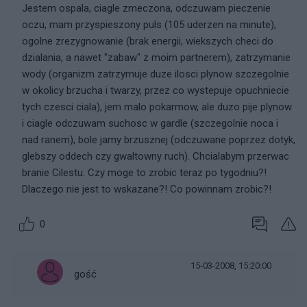
Jestem ospala, ciagle zmeczona, odczuwam pieczenie
oczu, mam przyspieszony puls (105 uderzen na minute),
ogolne zrezygnowanie (brak energii, wiekszych checi do
dzialania, a nawet "zabaw" z moim partnerem), zatrzymanie
wody (organizm zatrzymuje duze ilosci plynow szczegolnie
w okolicy brzucha i twarzy, przez co wystepuje opuchniecie
tych czesci ciala), jem malo pokarmow, ale duzo pije plynow
i ciagle odczuwam suchosc w gardle (szczegolnie noca i
nad ranem), bole jamy brzusznej (odczuwane poprzez dotyk,
glebszy oddech czy gwaltowny ruch). Chcialabym przerwac
branie Cilestu. Czy moge to zrobic teraz po tygodniu?!
Dlaczego nie jest to wskazane?! Co powinnam zrobic?!
0
15-03-2008, 15:20:00
gość