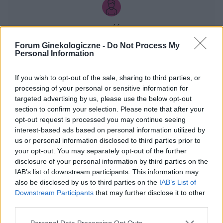
gość
Forum Ginekologiczne -
Do Not Process My
Personal Information
Czy to normalne ?
Hej od pewnego czasu pojawiają mi sie drobne
If you wish to opt-out of the sale, sharing to third parties, or
krostki na pochwie szczególnie po goleniu nie
processing of your personal or sensitive information for
wiem czy to wina maszynki...
Forum:
Dla nastolatek
targeted advertising by us, please use the below opt-out
section to confirm your selection. Please note that after your
opt-out request is processed you may continue seeing
interest-based ads based on personal information utilized by
us or personal information disclosed to third parties prior to
your opt-out. You may separately opt-out of the further
xyz2345
disclosure of your personal information by third parties on the
IAB’s list of downstream participants. This information may
Krostka na wardze sromowej
also be disclosed by us to third parties on the
IAB’s List of
Downstream Participants
that may further disclose it to other
Wyskoczył mi taki guzek na wardze sromowej
third parties.
mniejszej, w dotyku jest to mała kulka która boli
gdy się dotyka. Co to może być ? Czy to źle
Personal Data Processing Opt Outs