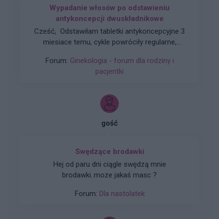
Wypadanie włosów po odstawieniu
antykoncepcji dwuskładnikowe
Cześć, Odstawiłam tabletki antykoncepcyjne 3
miesiace temu, cykle powróciły regularne,
hormony sa prawidłowe. Jednakze zauważyłam
Forum:
Ginekologia - forum dla rodziny i
zwiększone wypadanie włosów oraz pieczenie
pacjentki
skory glowy przy dotyku. Kiedy u Was po
odstawieniu antykoncepcji ustabilizowało sie i
zmniejszyło wypadanie włosów? Też miałyście
takie problemy?
gość
Swędzące brodawki
Hej od paru dni ciągle swędzą mnie
brodawki..moze jakaś masc ?
Forum:
Dla nastolatek