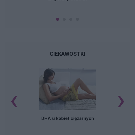
CIEKAWOSTKI
‹
›
K
DHA u kobiet ciężarnych