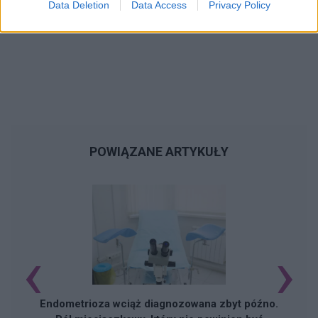
Data Deletion
Data Access
Privacy Policy
POWIĄZANE ARTYKUŁY
‹
›
Endometrioza wciąż diagnozowana zbyt późno.