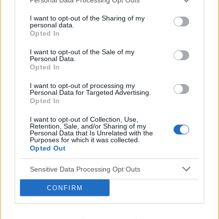
Forum:
Ginekologia - forum dla rodziny i
wygląda?
pacjentki
I want to opt-out of the Sharing of my
personal data.
Opted In
I want to opt-out of the Sale of my
POWIĄZANE
Personal Data.
Opted In
Tematy
przezierność karkowa
spirala
I want to opt-out of processing my
embolizacja mięśniaków macicy
Personal Data for Targeted Advertising.
Opted In
ropień gruczołu bartholina
opryszczka
I want to opt-out of Collection, Use,
Retention, Sale, and/or Sharing of my
Personal Data that Is Unrelated with the
Reklama:
Purposes for which it was collected.
Opted Out
Sensitive Data Processing Opt Outs
CONFIRM