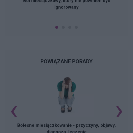
Ból miesiączkowy, który nie powinien być
ignorowany
POWIĄZANE PORADY
‹
›
N
Bolesne miesiączkowanie - przyczyny, objawy,
diagnoza, leczenie