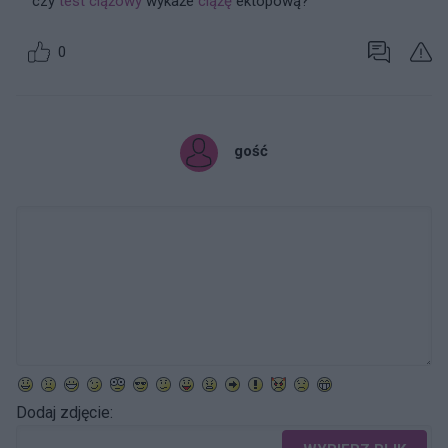
czy
test ciążowy
wykaże
ciążę
ektopową?
0
gość
Dodaj zdjęcie: