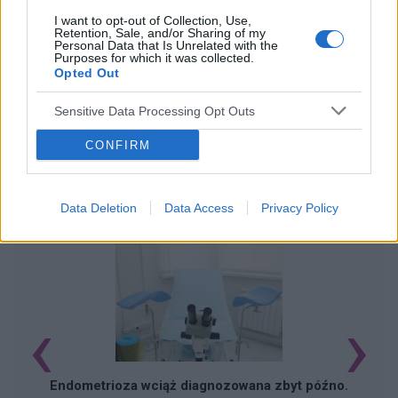
I want to opt-out of Collection, Use,
Retention, Sale, and/or Sharing of my
Personal Data that Is Unrelated with the
Purposes for which it was collected.
Opted Out
Sensitive Data Processing Opt Outs
CONFIRM
POWIĄZANE ARTYKUŁY
Data Deletion
Data Access
Privacy Policy
‹
›
Endometrioza wciąż diagnozowana zbyt późno.