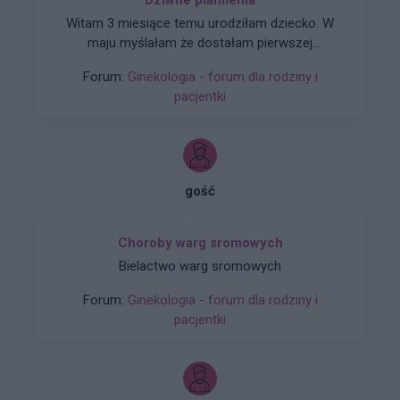
Dziwne plamienia
Witam 3 miesiące temu urodziłam dziecko. W
maju myślałam że dostałam pierwszej
miesiączki (karmię piersią) ale to nie było
Forum:
Ginekologia - forum dla rodziny i
typowe jak na okres. Przypominało to bardziej
pacjentki
takie plamienie i to nie żywą różową Kris ze
śluzem lecz czarnobrązowy śluz który jednego
dnia był a na drugi dzień było czysto. I robi się
mi tak co 2 tyg raz trwa 3 dni a raz 6 jak przy
miesiączce. Czy to normalne ?
gość
Choroby warg sromowych
Bielactwo warg sromowych
Forum:
Ginekologia - forum dla rodziny i
pacjentki