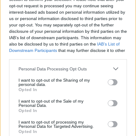
Forum:
Ginekologia - forum dla rodziny i
mam zabieg a pojawiła mi się miesiączka. Czy
opt-out request is processed you may continue seeing
pacjentki
podczas lekkich plamień na początku cyklu
interest-based ads based on personal information utilized by
można wykonać zabieg?
us or personal information disclosed to third parties prior to
your opt-out. You may separately opt-out of the further
disclosure of your personal information by third parties on the
POWIĄZANE
IAB’s list of downstream participants. This information may
also be disclosed by us to third parties on the
IAB’s List of
Tematy
przezierność karkowa
spirala
Downstream Participants
that may further disclose it to other
embolizacja mięśniaków macicy
third parties.
ropień gruczołu bartholina
opryszczka
Personal Data Processing Opt Outs
I want to opt-out of the Sharing of my
personal data.
Reklama:
Opted In
I want to opt-out of the Sale of my
Personal Data.
Opted In
I want to opt-out of processing my
Personal Data for Targeted Advertising.
Opted In