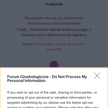
tosiapolak
Wypadanie włosów po odstawieniu
antykoncepcji dwuskładnikowe
Cześć, Odstawiłam tabletki antykoncepcyjne 3
miesiace temu, cykle powróciły regularne,
hormony sa prawidłowe. Jednakze zauważyłam
Forum:
Ginekologia - forum dla rodziny i
zwiększone wypadanie włosów oraz pieczenie
pacjentki
skory glowy przy dotyku. Kiedy u Was po
odstawieniu antykoncepcji ustabilizowało sie i
zmniejszyło wypadanie włosów? Też miałyście
takie problemy?
gość
Forum Ginekologiczne -
Do Not Process My
Personal Information
Histeroskopia
If you wish to opt-out of the sale, sharing to third parties, or
Mam planowany zabieg histeroskopii od kilku
processing of your personal or sensitive information for
miesięcy. Ze względu na problemy hormonalne
targeted advertising by us, please use the below opt-out
mam nieregularne miesiaczki. Tak się składa, że
section to confirm your selection. Please note that after your