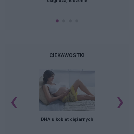
diagnoza, leczenie
CIEKAWOSTKI
‹
›
K
DHA u kobiet ciężarnych