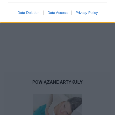
Data Deletion
Data Access
Privacy Policy
POWIĄZANE ARTYKUŁY