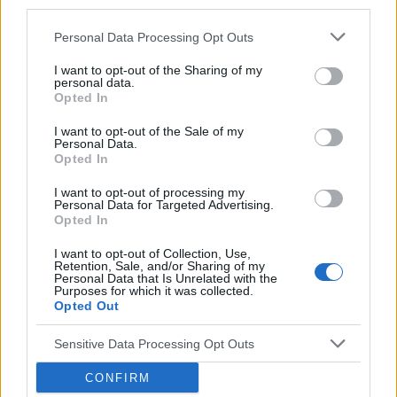
third parties.
Personal Data Processing Opt Outs
co to może być (krępująca treść)
Coraz częściej gdy muszę skorzystać z toalety ,
I want to opt-out of the Sharing of my
to robię kilka kulek w kształcie pięści
personal data.
Opted In
przeważnie. Później silny ból , jakby do wejścia
Forum:
Dla nastolatek
do odbytu. Ból jest dosyć intensywny, kąpiel lub
I want to opt-out of the Sale of my
chłodna woda pomaga. Dodam , trwa to tak od
Personal Data.
około 2 miesięcy. Co w takiej sytuacji może
Opted In
pomóc. ?
POWIĄZANE
I want to opt-out of processing my
Personal Data for Targeted Advertising.
Opted In
Tematy
przezierność karkowa
spirala
embolizacja mięśniaków macicy
I want to opt-out of Collection, Use,
Retention, Sale, and/or Sharing of my
Personal Data that Is Unrelated with the
ropień gruczołu bartholina
opryszczka
Purposes for which it was collected.
Opted Out
Reklama:
Sensitive Data Processing Opt Outs
CONFIRM