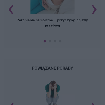
‹
›
U
Poronienie samoistne – przyczyny, objawy,
przebieg
POWIĄZANE PORADY
N