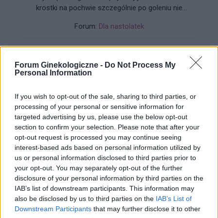
krostki na pochwie szczególnie po goleniu nie
wiem czy to wina maszynki...
Forum:
Dla nastolatek
Forum Ginekologiczne -
Do Not Process My
Personal Information
mariusz13
If you wish to opt-out of the sale, sharing to third parties, or
Brak Narządów Płciowych u Dziecka
processing of your personal or sensitive information for
targeted advertising by us, please use the below opt-out
Dzień Dobry wszystkim szukam pomocy u córki
section to confirm your selection. Please note that after your
(18lat) wykryto brak narządów płciowych i
opt-out request is processed you may continue seeing
zniekształconą pochwe czy ma ktoś do jakiegoś
interest-based ads based on personal information utilized by
Forum:
Ginekologia - forum dla rodziny i
plastyka namiary godnego polecenia nie za
us or personal information disclosed to third parties prior to
pacjentki
miliony Dziękuję
your opt-out. You may separately opt-out of the further
disclosure of your personal information by third parties on the
IAB’s list of downstream participants. This information may
also be disclosed by us to third parties on the
IAB’s List of
Downstream Participants
that may further disclose it to other
gość