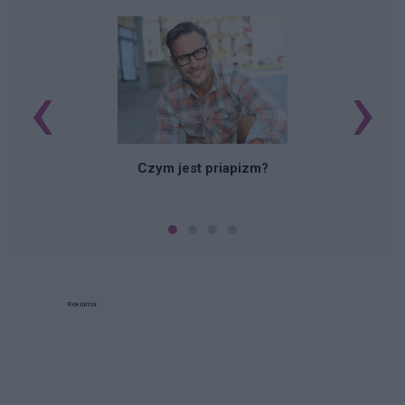
‹
›
Czym jest priapizm?
Reklama: