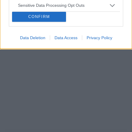
Sensitive Data Processing Opt Outs
ropień gruczołu bartholina
opryszczka
CONFIRM
Reklama:
Data Deletion
Data Access
Privacy Policy