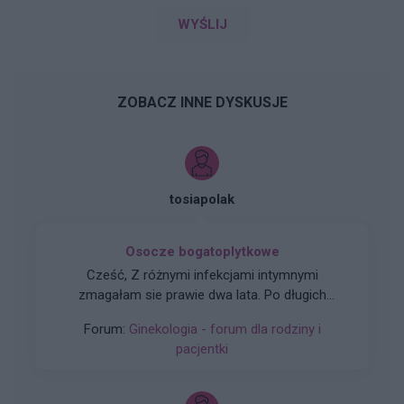
WYŚLIJ
ZOBACZ INNE DYSKUSJE
tosiapolak
Osocze bogatoplytkowe
Cześć, Z różnymi infekcjami intymnymi
zmagałam sie prawie dwa lata. Po długich
leczeniach udało mi sie z tego wyjść. Jednakze
Forum:
Ginekologia - forum dla rodziny i
problem pozostał, czuję ciągły dyskomfort oraz
pacjentki
mam zaczerwienienia w bruzdach między
wargowych. Posiewy są czyste. Lekarka
chciałaby wykonac u mnie osocze