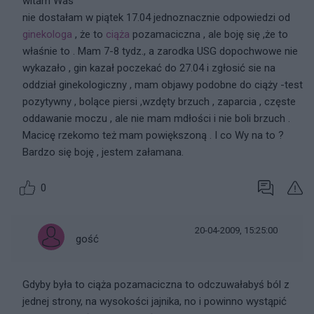
witam Was
nie dostałam w piątek 17.04 jednoznacznie odpowiedzi od
ginekologa
, że to
ciąża
pozamaciczna , ale boję się ,że to
właśnie to . Mam 7-8 tydz., a zarodka USG dopochwowe nie
wykazało , gin kazał poczekać do 27.04 i zgłosić sie na
oddział ginekologiczny , mam objawy podobne do ciąży -test
pozytywny , bolące piersi ,wzdęty brzuch , zaparcia , częste
oddawanie moczu , ale nie mam mdłości i nie boli brzuch .
Macicę rzekomo też mam powiększoną . I co Wy na to ?
Bardzo się boję , jestem załamana.
0
20-04-2009, 15:25:00
gość
Gdyby była to ciąża pozamaciczna to odczuwałabyś ból z
jednej strony, na wysokości jajnika, no i powinno wystąpić