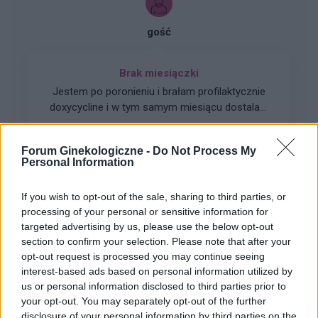
bogatoplytkowe w te miejsca. Może któraś z
Was miala wykonywany tali zabieg i moze cos o
gość
nim wiecej sie wypowiedzieć. Będę wdzięczna
za wszelkie informacje
Brak miesiączki
Jestem po poronieniu i brałam profilaktycznie
doxycycline i w tym samym miesiącu dostalam
zapalenie pęcherza moczowego i brałam też
Forum:
Ginekologia - forum dla rodziny i
furaginum i witaminę c , nie dostałam okresu od
pacjentki
Forum Ginekologiczne -
Do Not Process My
10 dni ,ciąża wykluczona beta HCG
Personal Information
przedwczoraj 0,2 a na wizycie u ginekologa
usłyszałam tylko że on nic tu nie widzi i że
If you wish to opt-out of the sale, sharing to third parties, or
endometrium bardzo cieniutkie .moje pytanie
processing of your personal or sensitive information for
czy okres powinien przyjść w tym miesiącu czy
gość
targeted advertising by us, please use the below opt-out
to coś poważniejszego ?
section to confirm your selection. Please note that after your
opt-out request is processed you may continue seeing
Czy to normalne ?
interest-based ads based on personal information utilized by
Hej od pewnego czasu pojawiają mi sie drobne
us or personal information disclosed to third parties prior to
krostki na pochwie szczególnie po goleniu nie
your opt-out. You may separately opt-out of the further
disclosure of your personal information by third parties on the
wiem czy to wina maszynki...