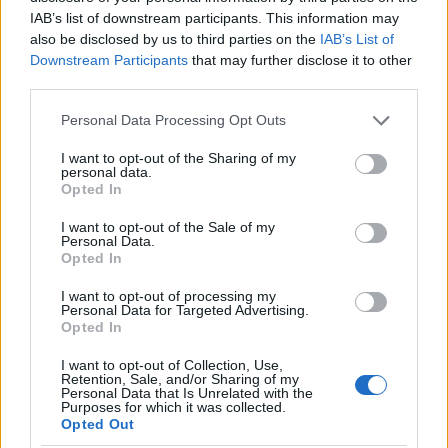
Forum:
Dla nastolatek
IAB’s list of downstream participants. This information may
also be disclosed by us to third parties on the
IAB’s List of
Downstream Participants
that may further disclose it to other
third parties.
xyz2345
Personal Data Processing Opt Outs
I want to opt-out of the Sharing of my
personal data.
Krostka na wardze sromowej
Opted In
Wyskoczył mi taki guzek na wardze sromowej
mniejszej, w dotyku jest to mała kulka która boli
I want to opt-out of the Sale of my
Personal Data.
gdy się dotyka. Co to może być ? Czy to źle
Opted In
Forum:
Ginekologia - forum dla rodziny i
wygląda?
pacjentki
I want to opt-out of processing my
Personal Data for Targeted Advertising.
Opted In
I want to opt-out of Collection, Use,
POWIĄZANE
Retention, Sale, and/or Sharing of my
Personal Data that Is Unrelated with the
Tematy
przezierność karkowa
spirala
Purposes for which it was collected.
Opted Out
embolizacja mięśniaków macicy