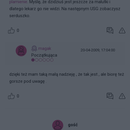
plamienie
. Myślę, że dzidziuś jest jeszcze za malutki i
dlatego lekarz go nie widzi. Na następnym USG zobaczysz
serduszko.
0
magak
20-04-2009, 17:04:00
Początkująca
dzięki też mam taką małą nadzieję , że tak jest , ale biorę też
gorsze pod uwagę .
0
gość