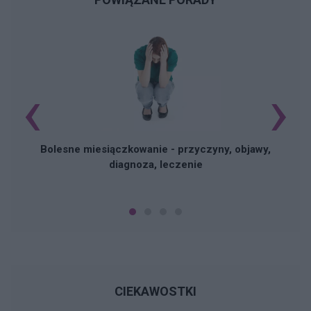
‹
›
N
Bolesne miesiączkowanie - przyczyny, objawy,
diagnoza, leczenie
CIEKAWOSTKI