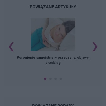
POWIĄZANE ARTYKUŁY
‹
›
U
Poronienie samoistne – przyczyny, objawy,
przebieg
POWIĄZANE PORADY