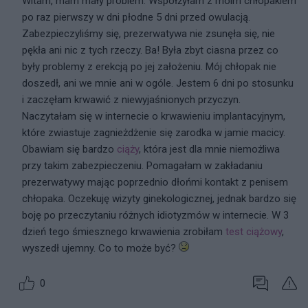
Witam, mam mały problem. Współżyłam z moim chłopakiem
po raz pierwszy w dni płodne 5 dni przed owulacją.
Zabezpieczyliśmy się, prezerwatywa nie zsunęła się, nie
pękła ani nic z tych rzeczy. Ba! Była zbyt ciasna przez co
były problemy z erekcją po jej założeniu. Mój chłopak nie
doszedł, ani we mnie ani w ogóle. Jestem 6 dni po stosunku
i zaczęłam krwawić z niewyjaśnionych przyczyn.
Naczytałam się w internecie o krwawieniu implantacyjnym,
które zwiastuje zagnieżdżenie się zarodka w jamie macicy.
Obawiam się bardzo
ciąży
, która jest dla mnie niemożliwa
przy takim zabezpieczeniu. Pomagałam w zakładaniu
prezerwatywy mając poprzednio dłońmi kontakt z penisem
chłopaka. Oczekuję wizyty ginekologicznej, jednak bardzo się
boję po przeczytaniu różnych idiotyzmów w internecie. W 3
dzień tego śmiesznego krwawienia zrobiłam
test ciążowy
,
wyszedł ujemny. Co to może być?
0