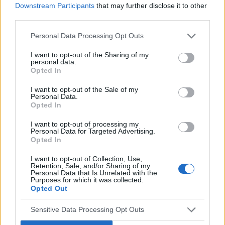
Downstream Participants
that may further disclose it to other
third parties.
Personal Data Processing Opt Outs
user6532
I want to opt-out of the Sharing of my
personal data.
Zapomniane tabletki
Opted In
Cześć mam pytanie jaka jest szansa że mogę
I want to opt-out of the Sale of my
być w ciąży? Tabletki biorę już od dłuższego
Personal Data.
czasu aktualnie przyjmuję tabletki kontracept
Opted In
Forum:
Antykoncepcja
21+7 • 13.02 – rozpoczęcie blistra (dzień 1) •
I want to opt-out of processing my
14.02 – stosunek z wytryskiem w środku (dzień
Personal Data for Targeted Advertising.
2 blistra) • 18.02 – pominięta tabletka 13–14
Opted In
godzin opóźnienia (dzień 6, 1. tydzień) • 22.02 –
POWIĄZANE
I want to opt-out of Collection, Use,
stosunek bez wytrysku (dzień 10, 2. tydzień) •
Retention, Sale, and/or Sharing of my
24.02 – pominięta tabletka ponad dobę (>24h,
Tematy
ciąża
test ciążowy
badanie usg
Personal Data that Is Unrelated with the
Purposes for which it was collected.
dzień 12, 2. tydzień) • 25.02 – przyjęcie zaległej
Opted Out
dziecko
zapłodnienie
antykoncepcja
tabletki
Sensitive Data Processing Opt Outs
Reklama: