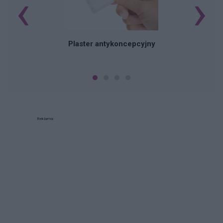
‹
›
B
Plaster antykoncepcyjny
Reklama: