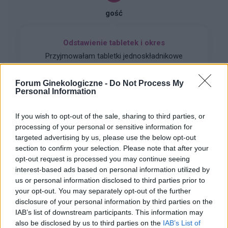
gość
Odstawienie tabletek i okres
Przyjmowałam tabletki jednoskładnikowe
Cerazette i chcę je odstawić ze względu na
ciągłe krwawienie. Po jakim czasie pojawił sie u
Forum Ginekologiczne -
Do Not Process My
Forum:
Antykoncepcja
was okres?
Personal Information
If you wish to opt-out of the sale, sharing to third parties, or
processing of your personal or sensitive information for
targeted advertising by us, please use the below opt-out
gość
section to confirm your selection. Please note that after your
opt-out request is processed you may continue seeing
interest-based ads based on personal information utilized by
Tabletki
us or personal information disclosed to third parties prior to
Dzień dobry mam pytanie do jakiego roku życia
your opt-out. You may separately opt-out of the further
można brak tabletki antykoncepcyjne?
disclosure of your personal information by third parties on the
IAB’s list of downstream participants. This information may
Forum:
Antykoncepcja
also be disclosed by us to third parties on the
IAB’s List of