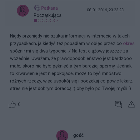
Patkaaa
08-01-2016, 23:23:23
Początkująca
Nigdy przenigdy nie szukaj informacji w internecie w takich
przypadkach, ja kiedyś też popadłam w obłęd przez co
okres
spóźnił mi się dwa tygodnie :/ Na test ciążowy jeszcze za
wcześnie. Uważam, że prawdopodobieństwo jest bardzooo
małe, skoro nie było pęknięć a tym bardziej spermy. Jednak
to krwawienie jest niepokojące, może to być mnóstwo
różnych rzeczy, więc uspokój się i poczekaj co powie lekarz,
stres nie jest dobrym doradcą :) oby było po Twojej myśli :)
0
gość