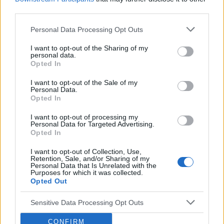
third parties.
ZOBACZ INNE DYSKUSJE
Personal Data Processing Opt Outs
I want to opt-out of the Sharing of my
personal data.
Opted In
gość
I want to opt-out of the Sale of my
Personal Data.
Opted In
Obtarcie blon sluzowych pochwy
Obtarcie blon sluzowych pochwy podczas
I want to opt-out of processing my
seksu.Krew poleciala i jest pieczenie podczas
Personal Data for Targeted Advertising.
Opted In
sikania i napuchniete .Jaka masc albo zel
Forum:
Ginekologia - forum dla rodziny i
pomoze na ta dolegliwość?.
I want to opt-out of Collection, Use,
pacjentki
Retention, Sale, and/or Sharing of my
Personal Data that Is Unrelated with the
Purposes for which it was collected.
Opted Out
Sensitive Data Processing Opt Outs
olok
CONFIRM