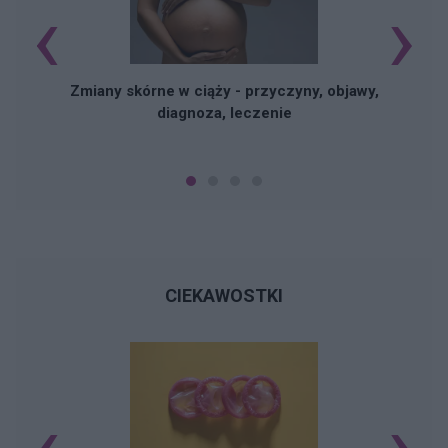
‹
›
Zmiany skórne w ciąży - przyczyny, objawy,
diagnoza, leczenie
CIEKAWOSTKI
‹
›
Ś