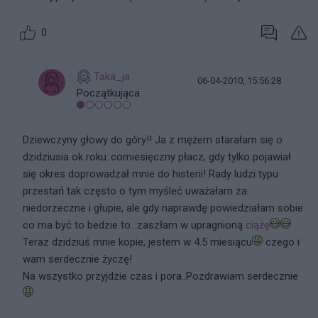
0
Taka_ja
06-04-2010, 15:56:28
Początkująca
Dziewczyny głowy do góry!! Ja z mężem starałam się o
dzidziusia ok roku..comiesięczny płacz, gdy tylko pojawiał
się okres doprowadzał mnie do histerii! Rady ludzi typu
przestań tak często o tym myśleć uważałam za
niedorzeczne i głupie, ale gdy naprawdę powiedziałam sobie
co ma być to bedzie to...zaszłam w upragnioną
ciążę
Teraz dzidziuś mnie kopie, jestem w 4.5 miesiącu
czego i
wam serdecznie życzę!
Na wszystko przyjdzie czas i pora..Pozdrawiam serdecznie