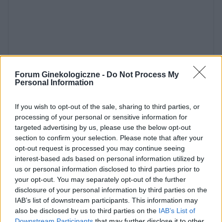
Forum Ginekologiczne -
Do Not Process My
Dodaj zdjęcie:
Personal Information
WYBIERZ PLIK
If you wish to opt-out of the sale, sharing to third parties, or
processing of your personal or sensitive information for
Dopuszczalne formaty pliku graficznego: jpg, jpeg , png.
targeted advertising by us, please use the below opt-out
Rozmiar zdjęcia nie powinien przekraczać 0.6MB.
section to confirm your selection. Please note that after your
opt-out request is processed you may continue seeing
Wyświetl podpis
interest-based ads based on personal information utilized by
us or personal information disclosed to third parties prior to
Wysyłaj powiadomienia o odpowiedzi
your opt-out. You may separately opt-out of the further
disclosure of your personal information by third parties on the
WYŚLIJ
IAB’s list of downstream participants. This information may
also be disclosed by us to third parties on the
IAB’s List of
Downstream Participants
that may further disclose it to other