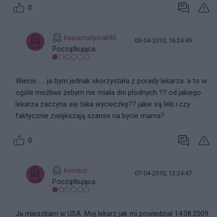
0
kasiamatysiak86
06-04-2010, 16:24:49
Początkująca
Wiecie...... ja bym jednak skorzystała z porady lekarza. a to w
ogóle możliwe żebym nie miała dni płodnych ?? od jakiego
lekarza zaczyna się taka wycieczkę?? jakie są leki i czy
faktycznie zwiększają szanse na bycie mama?
0
komkol
07-04-2010, 13:24:47
Początkująca
Ja mieszkam w USA. Moj lekarz jak mi powiedzial 14.08.2009