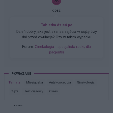
z góry dzięki. Czasami mogę nie odpisywać ,
wiec podam maila gabbka09@gmail.com
gość
Tabletka dzień po
Dzień dobry jaka jest szansa zajścia w ciążę trzy
dni przed owulacja? Czy w takim wypadku
zadziała tabletka dzień po? Partner nie ma
Forum:
Ginekologia - specjalista radzi, dla
pewności czy z prezerwatywy coś się nie
pacjentki
dostało Pozdrawiam
POWIĄZANE
Tematy
miesiączka
antykoncepcja
ginekologia
ciąża
test ciążowy
okres
Reklama: