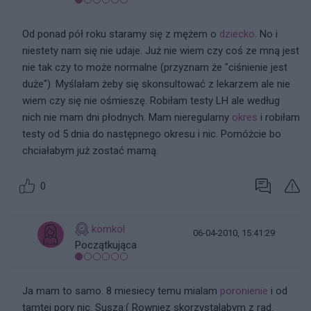
Od ponad pół roku staramy się z mężem o
dziecko
. No i
niestety nam się nie udaje. Już nie wiem czy coś ze mną jest
nie tak czy to może normalne (przyznam że "ciśnienie jest
duże"). Myślałam żeby się skonsultować z lekarzem ale nie
wiem czy się nie ośmieszę. Robiłam testy LH ale według
nich nie mam dni płodnych. Mam nieregularny
okres
i robiłam
testy od 5 dnia do następnego okresu i nic. Pomóżcie bo
chciałabym już zostać mamą.
0
komkol
06-04-2010, 15:41:29
Początkująca
Ja mam to samo. 8 miesiecy temu mialam
poronienie
i od
tamtej pory nic. Susza:( Rowniez skorzystalabym z rad.