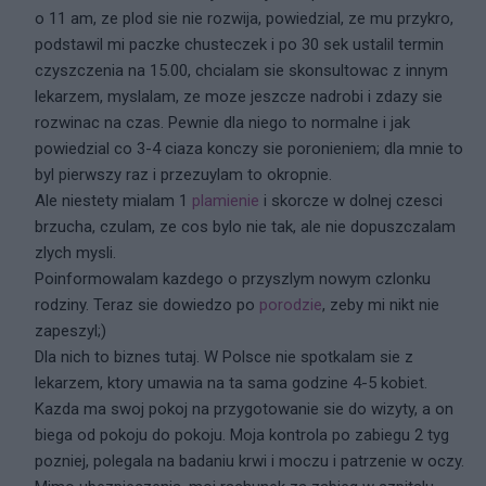
o 11 am, ze plod sie nie rozwija, powiedzial, ze mu przykro,
podstawil mi paczke chusteczek i po 30 sek ustalil termin
czyszczenia na 15.00, chcialam sie skonsultowac z innym
lekarzem, myslalam, ze moze jeszcze nadrobi i zdazy sie
rozwinac na czas. Pewnie dla niego to normalne i jak
powiedzial co 3-4 ciaza konczy sie poronieniem; dla mnie to
byl pierwszy raz i przezuylam to okropnie.
Ale niestety mialam 1
plamienie
i skorcze w dolnej czesci
brzucha, czulam, ze cos bylo nie tak, ale nie dopuszczalam
zlych mysli.
Poinformowalam kazdego o przyszlym nowym czlonku
rodziny. Teraz sie dowiedzo po
porodzie
, zeby mi nikt nie
zapeszyl;)
Dla nich to biznes tutaj. W Polsce nie spotkalam sie z
lekarzem, ktory umawia na ta sama godzine 4-5 kobiet.
Kazda ma swoj pokoj na przygotowanie sie do wizyty, a on
biega od pokoju do pokoju. Moja kontrola po zabiegu 2 tyg
pozniej, polegala na badaniu krwi i moczu i patrzenie w oczy.