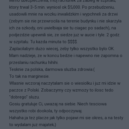
Mimo ubezpieczenia, moj rachunek za zabieg w szpitalu,
ktory trwal 3-5 min. wyniosl ok $5,000. Po przebudzeniu,
usadowili mnie na wozku inwalidzkim i wypchneli za drzwi
(zebym sie nie przewrocila na terenie budynku i nie skarzyla
ich za szkody, oni uwielbiaja sie tu ciagac po sadach), na
podjezdzie upewnili sie, ze siedze juz w aucie i tyle. 2 godz.
w szpitalu. Tu kazda minuta to $$$$.
Zaplacilabym duzo wiecej, zeby tylko wszystko bylo OK.
Mam nadzieje, ze w koncu bedzie i napewno nie zapomna o
przeslaniu rachunku hihihi.
Tesknie za polska, darmowa sluzba zdrowia:(
To tak na marginesie.
Wlasnie wczoraj naczytalam sie o wiesiolku i juz mi idzie w
paczce z Polski. Zobaczymy czy wzmozy to ilosc tedo
"dobrego" sluzu.
Gosiu gratuluje Ci, uwazaj na siebie. Niech tesciowa
wszystko robi dookola, ty odpoczywaj.
Hahaha ja tez placze jak tylko pojawi mi sie okres, a na testy
to wydalam juz majatek;)