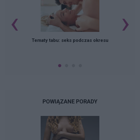
‹
›
O
Tematy tabu: seks podczas okresu
POWIĄZANE PORADY