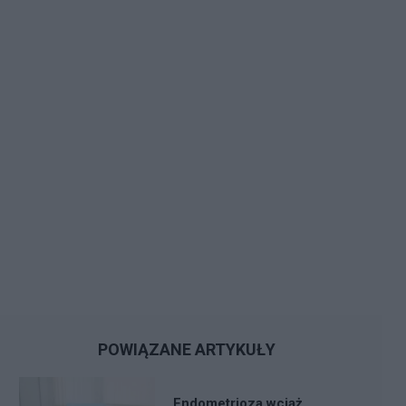
POWIĄZANE ARTYKUŁY
Endometrioza wciąż