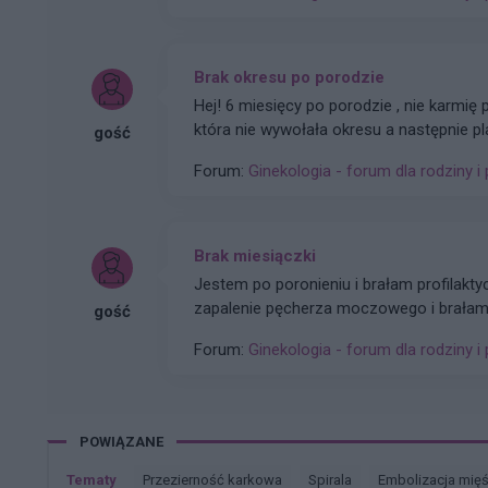
Brak okresu po porodzie
Hej! 6 miesięcy po porodzie , nie karmię p
która nie wywołała okresu a następnie pl
gość
nie wywołały. Plastry odklejały się. Mia
Forum:
Ginekologia - forum dla rodziny i 
poziom estrogenow. Około 14. Co teraz
Brak miesiączki
Jestem po poronieniu i brałam profilakt
zapalenie pęcherza moczowego i brałam t
gość
dni ,ciąża wykluczona beta HCG przedwcz
Forum:
Ginekologia - forum dla rodziny i 
on nic tu nie widzi i że endometrium bard
tym miesiącu czy to coś poważniejszego
POWIĄZANE
Tematy
przezierność karkowa
spirala
embolizacja mię