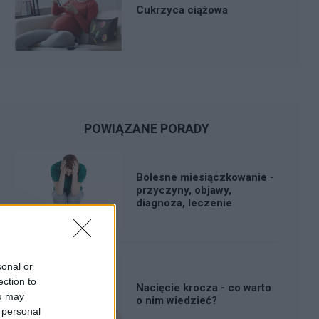
Cukrzyca ciążowa
POWIĄZANE PORADY
Bolesne miesiączkowanie -
przyczyny, objawy,
diagnoza, leczenie
sonal or
ection to
Nacięcie krocza - co warto
ou may
o nim wiedzieć?
 personal