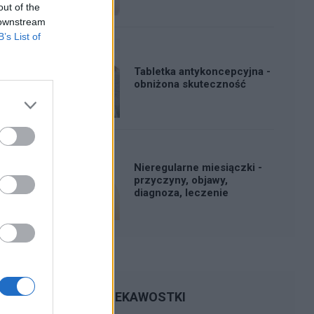
out of the
 downstream
B’s List of
Tabletka antykoncepcyjna -
obniżona skuteczność
Nieregularne miesiączki -
przyczyny, objawy,
diagnoza, leczenie
CIEKAWOSTKI