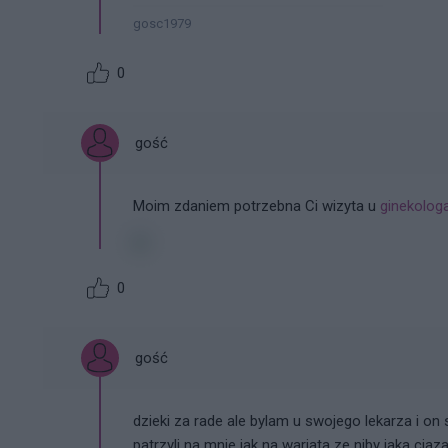
gosc1979
0
gość
Moim zdaniem potrzebna Ci wizyta u
ginekolog
0
gość
dzieki za rade ale bylam u swojego lekarza i on
patrzyli na mnie jak na wariata ze niby jaka ci