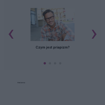
‹
›
Czym jest priapizm?
Reklama: