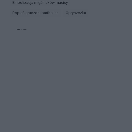
embolizacja mięśniaków macicy
ropień gruczołu bartholina
opryszczka
Reklama: