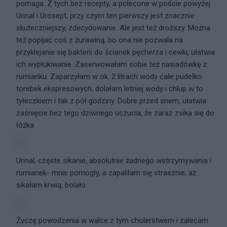
pomaga. Z tych bez recepty, a polecone w poście powyżej
Urinal i Urosept, przy czym ten pierwszy jest znacznie
skuteczniejszy, zdecydowanie. Ale jest też droższy. Można
też popijać coś z żurawiną, bo ona nie pozwala na
przyklejanie się bakterii do ścianek pęcherza i cewki, ułatwia
ich wypłukiwanie. Zaserwowałam sobie też nasiadówkę z
rumianku. Zaparzyłam w ok. 2 litrach wody całe pudełko
torebek ekspresowych, dolałam letniej wody i chlup w to
tyłeczkiem i tak z pół godziny. Dobre przed snem, ułatwia
zaśnięcie bez tego dziwnego uczucia, że zaraz zsika się do
łóżka
Urinal, częste sikanie, absolutnie żadnego wstrzymywania i
rumianek- mnie pomogły, a zapaliłam się strasznie, aż
sikałam krwią, bolało
Życzę powodzenia w walce z tym cholerstwem i zalecam