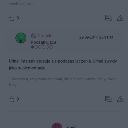
ewelinka_0410
0
Cropek
29-09-2014, 20:31:14
Początkująca
Urinal Intensiv stosuje sie podczas leczenia, Urinal zwykły
jako suplementacja
"Chciałbym, żeby w moim domu, obok moich butów...stały Twoje
buty"
0
gość