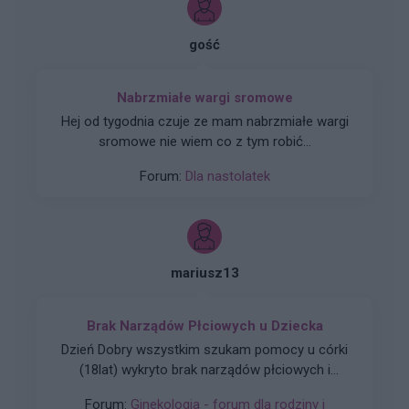
gość
Nabrzmiałe wargi sromowe
Hej od tygodnia czuje ze mam nabrzmiałe wargi
sromowe nie wiem co z tym robić...
Forum:
Dla nastolatek
mariusz13
Brak Narządów Płciowych u Dziecka
Dzień Dobry wszystkim szukam pomocy u córki
(18lat) wykryto brak narządów płciowych i
zniekształconą pochwe czy ma ktoś do jakiegoś
Forum:
Ginekologia - forum dla rodziny i