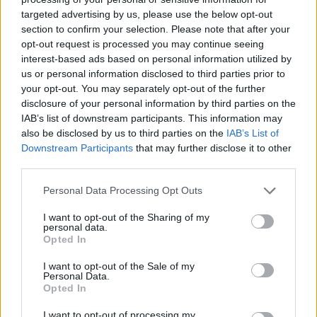
targeted advertising by us, please use the below opt-out
Brak okresu po porodzie
section to confirm your selection. Please note that after your
Hej! 6 miesięcy po porodzie , nie karmię piersią.
opt-out request is processed you may continue seeing
Brak miesiączki - miałam już przepisane luteinę l,
interest-based ads based on personal information utilized by
która nie wywołała okresu a następnie plastry
us or personal information disclosed to third parties prior to
Forum:
Ginekologia - forum dla rodziny i
systen 50 i ponownie luteinę, które również
your opt-out. You may separately opt-out of the further
pacjentki
okresu nie wywołały. Plastry odklejały się.
disclosure of your personal information by third parties on the
Miałam wykonane badania hormonalne i
IAB’s list of downstream participants. This information may
wyszedł bardzo niski poziom estrogenow. Około
also be disclosed by us to third parties on the
IAB’s List of
14. Co teraz?
Downstream Participants
that may further disclose it to other
POWIĄZANE
third parties.
Tematy
przezierność karkowa
spirala
Personal Data Processing Opt Outs
embolizacja mięśniaków macicy
I want to opt-out of the Sharing of my
personal data.
ropień gruczołu bartholina
opryszczka
Opted In
I want to opt-out of the Sale of my
Reklama:
Personal Data.
Opted In
I want to opt-out of processing my