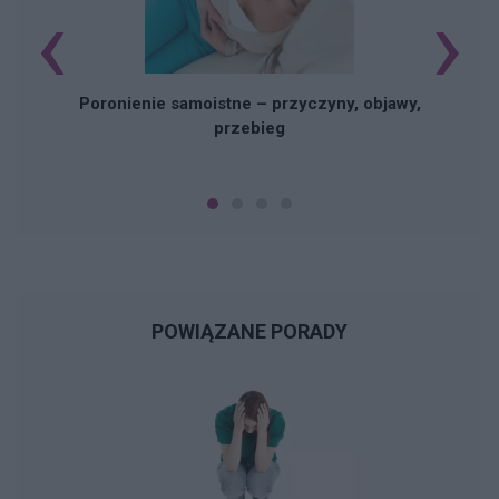
‹
›
U
Poronienie samoistne – przyczyny, objawy,
przebieg
POWIĄZANE PORADY
N