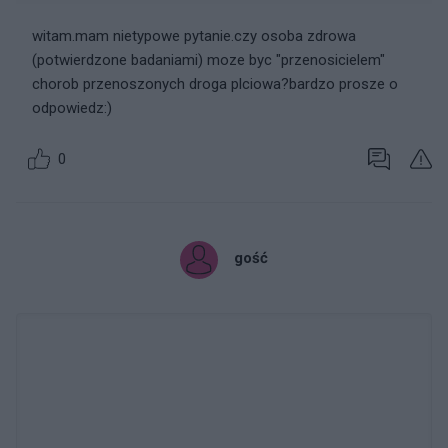
witam.mam nietypowe pytanie.czy osoba zdrowa
(potwierdzone badaniami) moze byc "przenosicielem"
chorob przenoszonych droga plciowa?bardzo prosze o
odpowiedz:)
0
gość