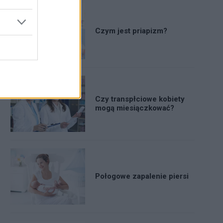
Czym jest priapizm?
Czy transpłciowe kobiety
mogą miesiączkować?
Połogowe zapalenie piersi