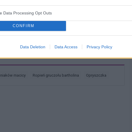
ve Data Processing Opt Outs
lety , to robię kilka kulek w kształcie pięści przeważnie.
CONFIRM
miesięcy. Co w takiej sytuacji może pomóc. ?
Data Deletion
Data Access
Privacy Policy
śniaków macicy
ropień gruczołu bartholina
opryszczka