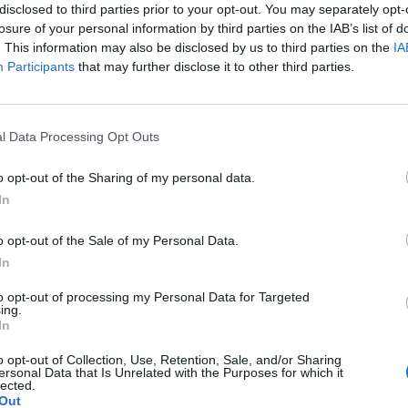
disclosed to third parties prior to your opt-out. You may separately opt-
losure of your personal information by third parties on the IAB’s list of
. This information may also be disclosed by us to third parties on the
IA
ej mniejszej, w dotyku jest to mała kulka która boli
Participants
that may further disclose it to other third parties.
 źle wygląda?
pacjentki
l Data Processing Opt Outs
tykoncepcji dwuskładnikowe
o opt-out of the Sharing of my personal data.
jne 3 miesiace temu, cykle powróciły regularne,
In
ażyłam zwiększone wypadanie włosów oraz pieczenie
 antykoncepcji ustabilizowało sie i
o opt-out of the Sale of my Personal Data.
pacjentki
yście takie problemy?
In
to opt-out of processing my Personal Data for Targeted
ing.
In
awki..moze jakaś masc ?
o opt-out of Collection, Use, Retention, Sale, and/or Sharing
ersonal Data that Is Unrelated with the Purposes for which it
lected.
Out