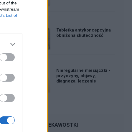
out of the
 downstream
B’s List of
Tabletka antykoncepcyjna -
obniżona skuteczność
Nieregularne miesiączki -
przyczyny, objawy,
diagnoza, leczenie
CIEKAWOSTKI