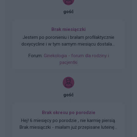
gość
Brak miesiączki
Jestem po poronieniu i brałam profilaktycznie
doxycycline i w tym samym miesiącu dostalam
zapalenie pęcherza moczowego i brałam też
Forum:
Ginekologia - forum dla rodziny i
furaginum i witaminę c , nie dostałam okresu od
pacjentki
10 dni ,ciąża wykluczona beta HCG
przedwczoraj 0,2 a na wizycie u ginekologa
usłyszałam tylko że on nic tu nie widzi i że
endometrium bardzo cieniutkie .moje pytanie
czy okres powinien przyjść w tym miesiącu czy
gość
to coś poważniejszego ?
Brak okresu po porodzie
Hej! 6 miesięcy po porodzie , nie karmię piersią.
Brak miesiączki - miałam już przepisane luteinę l,
która nie wywołała okresu a następnie plastry