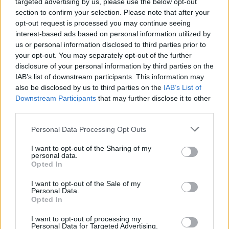
targeted advertising by us, please use the below opt-out
Obtarcie blon sluzowych pochwy podczas
section to confirm your selection. Please note that after your
seksu.Krew poleciala i jest pieczenie podczas
opt-out request is processed you may continue seeing
sikania i napuchniete .Jaka masc albo zel
interest-based ads based on personal information utilized by
Forum:
Ginekologia - forum dla rodziny i
pomoze na ta dolegliwość?.
us or personal information disclosed to third parties prior to
pacjentki
your opt-out. You may separately opt-out of the further
disclosure of your personal information by third parties on the
IAB’s list of downstream participants. This information may
also be disclosed by us to third parties on the
IAB’s List of
POWIĄZANE
Downstream Participants
that may further disclose it to other
third parties.
Tematy
przezierność karkowa
spirala
Personal Data Processing Opt Outs
embolizacja mięśniaków macicy
I want to opt-out of the Sharing of my
ropień gruczołu bartholina
opryszczka
personal data.
Opted In
Reklama:
I want to opt-out of the Sale of my
Personal Data.
Opted In
I want to opt-out of processing my
Personal Data for Targeted Advertising.