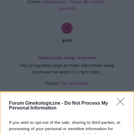
Forum:
Ginekologia - forum dla rodziny i
systen 50 i ponownie luteinę, które również
pacjentki
okresu nie wywołały. Plastry odklejały się.
Miałam wykonane badania hormonalne i
wyszedł bardzo niski poziom estrogenow. Około
14. Co teraz?
gość
Nabrzmiałe wargi sromowe
Hej od tygodnia czuje ze mam nabrzmiałe wargi
sromowe nie wiem co z tym robić...
Forum:
Dla nastolatek
Forum Ginekologiczne -
Do Not Process My
Personal Information
gość
If you wish to opt-out of the sale, sharing to third parties, or
processing of your personal or sensitive information for
Obtarcie blon sluzowych pochwy