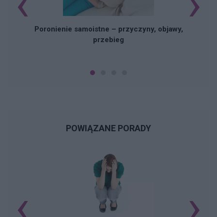
‹
›
Poronienie samoistne – przyczyny, objawy,
przebieg
POWIĄZANE PORADY
‹
›
N