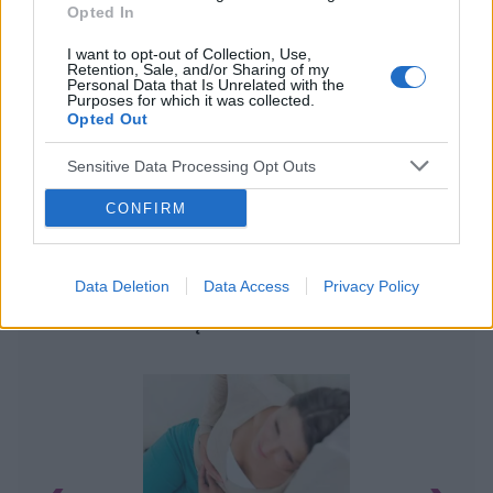
Opted In
I want to opt-out of Collection, Use,
Retention, Sale, and/or Sharing of my
Personal Data that Is Unrelated with the
Purposes for which it was collected.
Opted Out
Sensitive Data Processing Opt Outs
CONFIRM
Data Deletion
Data Access
Privacy Policy
POWIĄZANE ARTYKUŁY
U