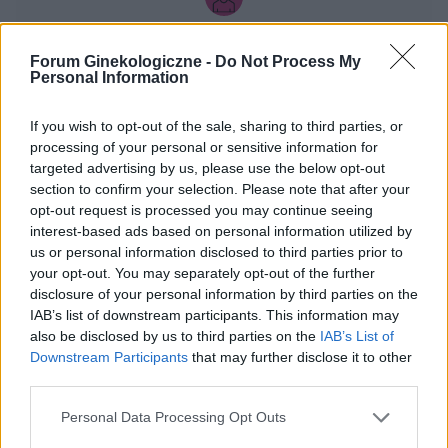
gość
Forum Ginekologiczne -
Do Not Process My
Personal Information
Co to może być/2 . (Treść krępująca)
Witam. Przychodzę z takim już ostatnim
If you wish to opt-out of the sale, sharing to third parties, or
pytaniem.. podczas korzystania w toalecie,
processing of your personal or sensitive information for
bardziej w trakcie załatwiania się , bardzo silny
targeted advertising by us, please use the below opt-out
Forum:
Dla nastolatek
ból (ostry , kłujący , bardziej w środku odbytu).
section to confirm your selection. Please note that after your
Dodam , że trochę spędziłam czasu. Co to
opt-out request is processed you may continue seeing
interest-based ads based on personal information utilized by
może być ?? . Liczę na pozytywne komentarze ,
us or personal information disclosed to third parties prior to
z góry dzięki. Czasami mogę nie odpisywać ,
your opt-out. You may separately opt-out of the further
wiec podam maila gabbka09@gmail.com
gość
disclosure of your personal information by third parties on the
IAB’s list of downstream participants. This information may
also be disclosed by us to third parties on the
IAB’s List of
Nabrzmiałe wargi sromowe
Downstream Participants
that may further disclose it to other
Hej od tygodnia czuje ze mam nabrzmiałe wargi
third parties.
sromowe nie wiem co z tym robić...
Personal Data Processing Opt Outs
Forum:
Dla nastolatek