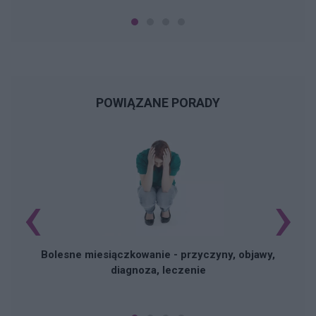
POWIĄZANE PORADY
‹
›
N
Bolesne miesiączkowanie - przyczyny, objawy,
diagnoza, leczenie