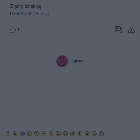
Z góry dziękuję
Piotr S
p80@tlen.pl
0
gość