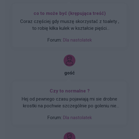
co to może być (krępująca treść)
Coraz częściej gdy muszę skorzystać z toalety ,
to robię kilka kulek w kształcie pięści
przeważnie. Później silny ból , jakby do wejścia
Forum:
Dla nastolatek
do odbytu. Ból jest dosyć intensywny, kąpiel lub
chłodna woda pomaga. Dodam , trwa to tak od
około 2 miesięcy. Co w takiej sytuacji może
pomóc. ?
gość
Czy to normalne ?
Hej od pewnego czasu pojawiają mi sie drobne
krostki na pochwie szczególnie po goleniu nie
wiem czy to wina maszynki...
Forum:
Dla nastolatek