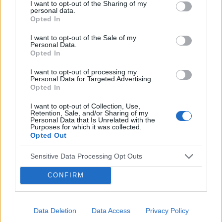
I want to opt-out of the Sharing of my
personal data.
Opted In
POWIĄZANE
I want to opt-out of the Sale of my
Personal Data.
Tematy
przezierność karkowa
spirala
Opted In
embolizacja mięśniaków macicy
I want to opt-out of processing my
Personal Data for Targeted Advertising.
ropień gruczołu bartholina
opryszczka
Opted In
I want to opt-out of Collection, Use,
Retention, Sale, and/or Sharing of my
Reklama:
Personal Data that Is Unrelated with the
Purposes for which it was collected.
Opted Out
Sensitive Data Processing Opt Outs
CONFIRM
Data Deletion
Data Access
Privacy Policy