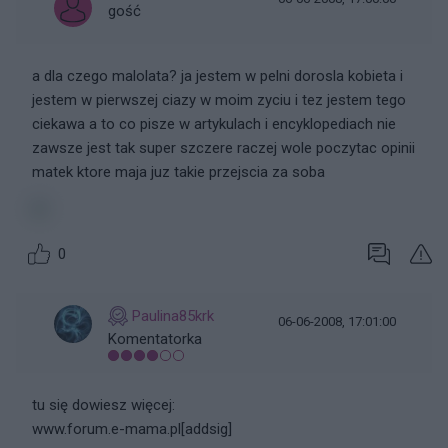
gość
a dla czego malolata? ja jestem w pelni dorosla kobieta i
jestem w pierwszej ciazy w moim zyciu i tez jestem tego
ciekawa a to co pisze w artykulach i encyklopediach nie
zawsze jest tak super szczere raczej wole poczytac opinii
matek ktore maja juz takie przejscia za soba
0
Paulina85krk
06-06-2008, 17:01:00
Komentatorka
tu się dowiesz więcej:
www.forum.e-mama.pl[addsig]