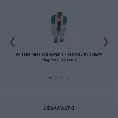
‹
›
N
Bolesne miesiączkowanie - przyczyny, objawy,
diagnoza, leczenie
CIEKAWOSTKI