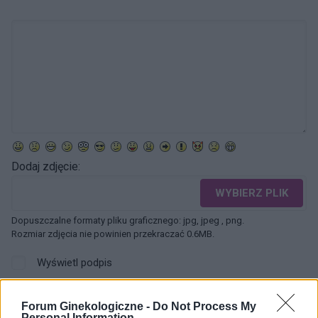
Dodaj zdjęcie:
WYBIERZ PLIK
Dopuszczalne formaty pliku graficznego: jpg, jpeg , png.
Rozmiar zdjęcia nie powinien przekraczać 0.6MB.
Wyświetl podpis
Wysyłaj powiadomienia o odpowiedzi
Forum Ginekologiczne -
Do Not Process My
Personal Information