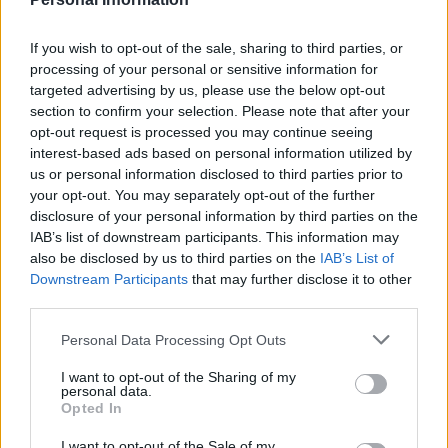
WYŚLIJ
If you wish to opt-out of the sale, sharing to third parties, or
processing of your personal or sensitive information for
targeted advertising by us, please use the below opt-out
ZOBACZ INNE DYSKUSJE
section to confirm your selection. Please note that after your
opt-out request is processed you may continue seeing
interest-based ads based on personal information utilized by
us or personal information disclosed to third parties prior to
your opt-out. You may separately opt-out of the further
gość
disclosure of your personal information by third parties on the
IAB’s list of downstream participants. This information may
also be disclosed by us to third parties on the
IAB’s List of
Qlaira
Downstream Participants
that may further disclose it to other
Dzień dobry, pół roku temu przyjmowałam
third parties.
tabletki Qlaira ,jednak przerwałam niestety
uderzenia gorąca i zawroty głowy wróciły .
Personal Data Processing Opt Outs
Forum:
Ginekologia - forum dla rodziny i
Zaczęłam znowu przyjmować tabletki mimo iż
I want to opt-out of the Sharing of my
pacjentki
jestem 2 tygodnie po okresie ,dziś wezmę 5
personal data.
tabletkę czy dzień ma znaczenia kiedy przyjęłam
Opted In
pierwszą tabletkę ?
I want to opt-out of the Sale of my