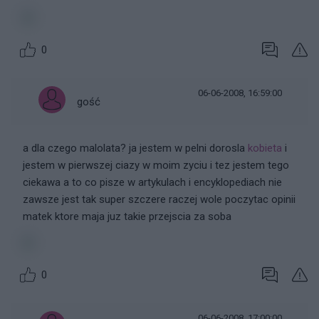
0
06-06-2008, 16:59:00
gość
a dla czego malolata? ja jestem w pelni dorosla
kobieta
i
jestem w pierwszej ciazy w moim zyciu i tez jestem tego
ciekawa a to co pisze w artykulach i encyklopediach nie
zawsze jest tak super szczere raczej wole poczytac opinii
matek ktore maja juz takie przejscia za soba
0
06-06-2008, 17:00:00