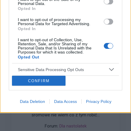
Personal Data.
Opted In
gość
I want to opt-out of processing my
Personal Data for Targeted Advertising.
Swędzące brodawki
Opted In
Witam.Od paru dni strasznie swędzą mnie
I want to opt-out of Collection, Use,
brodawki szczególnie po nocy.Moze jakaś masc
Retention, Sale, and/or Sharing of my
?
Personal Data that Is Unrelated with the
Purposes for which it was collected.
Forum:
Dla nastolatek
Opted Out
Sensitive Data Processing Opt Outs
CONFIRM
gość
Nabrzmiałe wargi sromowe
Data Deletion
Data Access
Privacy Policy
Hej od tygodnia czuje ze mam nabrzmiałe wargi
sromowe nie wiem co z tym robić...
Forum:
Dla nastolatek