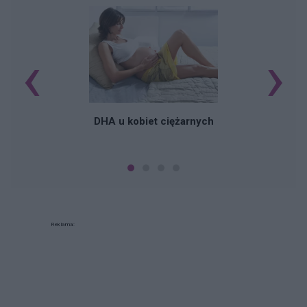
‹
›
K
DHA u kobiet ciężarnych
Reklama: