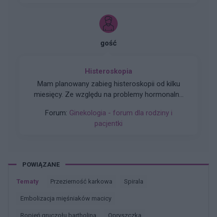
gość
Histeroskopia
Mam planowany zabieg histeroskopii od kilku
miesięcy. Ze względu na problemy hormonalne
mam nieregularne miesiaczki. Tak się składa, że
Forum:
Ginekologia - forum dla rodziny i
mam zabieg a pojawiła mi się miesiączka. Czy
pacjentki
podczas lekkich plamień na początku cyklu
można wykonać zabieg?
POWIĄZANE
Tematy
przezierność karkowa
spirala
embolizacja mięśniaków macicy
ropień gruczołu bartholina
opryszczka