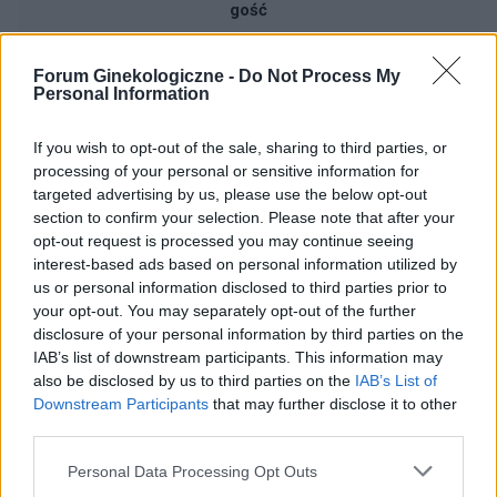
gość
Test beta hcg kiedy?
Forum Ginekologiczne -
Do Not Process My
Personal Information
Witam, chciałabym sprawdzić czy nie zaszłam
w ciążę. Mam nieregularne cykle więc nie mogę
If you wish to opt-out of the sale, sharing to third parties, or
stwierdzić czy doszło do owulacji, jestem w 22
Forum:
Ginekologia - forum dla rodziny i
processing of your personal or sensitive information for
dniu cyklu czy zrobienie takiego testu w tym
pacjentki
targeted advertising by us, please use the below opt-out
czasie da mi prawdziwy wynik żeby się nie
section to confirm your selection. Please note that after your
stresować na zapas czy w jakim czasie zrobić
opt-out request is processed you may continue seeing
taki test?
interest-based ads based on personal information utilized by
us or personal information disclosed to third parties prior to
gość
your opt-out. You may separately opt-out of the further
disclosure of your personal information by third parties on the
IAB’s list of downstream participants. This information may
Brak okresu po porodzie
also be disclosed by us to third parties on the
IAB’s List of
Hej! 6 miesięcy po porodzie , nie karmię piersią.
Downstream Participants
that may further disclose it to other
third parties.
Brak miesiączki - miałam już przepisane luteinę l,
która nie wywołała okresu a następnie plastry
Forum:
Ginekologia - forum dla rodziny i
Personal Data Processing Opt Outs
systen 50 i ponownie luteinę, które również
pacjentki