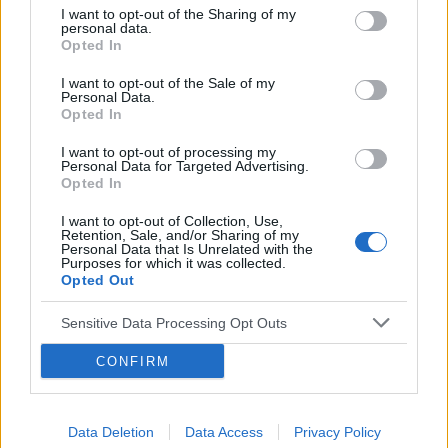
okresu nie wywołały. Plastry odklejały się.
I want to opt-out of the Sharing of my
Miałam wykonane badania hormonalne i
personal data.
Opted In
wyszedł bardzo niski poziom estrogenow. Około
14. Co teraz?
I want to opt-out of the Sale of my
POWIĄZANE
Personal Data.
Opted In
Tematy
przezierność karkowa
spirala
I want to opt-out of processing my
embolizacja mięśniaków macicy
Personal Data for Targeted Advertising.
Opted In
ropień gruczołu bartholina
opryszczka
I want to opt-out of Collection, Use,
Retention, Sale, and/or Sharing of my
Reklama:
Personal Data that Is Unrelated with the
Purposes for which it was collected.
Opted Out
Sensitive Data Processing Opt Outs
CONFIRM
Data Deletion
Data Access
Privacy Policy