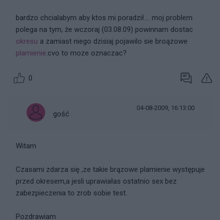
bardzo chcialabym aby ktos mi poradził.... moj problem
polega na tym, że wczoraj (03.08.09) powinnam dostac
okresu
a zamiast niego dzisiaj pojawilo sie broązowe
plamienie
.cvo to moze oznaczac?
0
04-08-2009, 16:13:00
gość
Witam
Czasami zdarza się ,ze takie brązowe plamienie występuje
przed okresem,a jesli uprawiałas ostatnio sex bez
zabezpieczenia to zrob sobie test.
Pozdrawiam