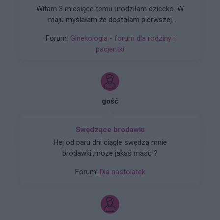
Witam 3 miesiące temu urodziłam dziecko. W
maju myślałam że dostałam pierwszej
miesiączki (karmię piersią) ale to nie było
Forum:
Ginekologia - forum dla rodziny i
typowe jak na okres. Przypominało to bardziej
pacjentki
takie plamienie i to nie żywą różową Kris ze
śluzem lecz czarnobrązowy śluz który jednego
dnia był a na drugi dzień było czysto. I robi się
mi tak co 2 tyg raz trwa 3 dni a raz 6 jak przy
miesiączce. Czy to normalne ?
gość
Swędzące brodawki
Hej od paru dni ciągle swędzą mnie
brodawki..moze jakaś masc ?
Forum:
Dla nastolatek