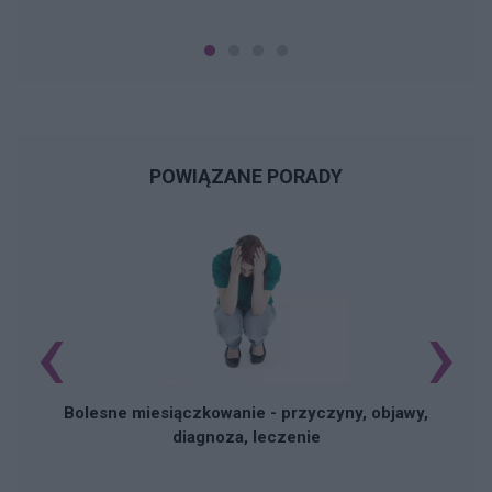
POWIĄZANE PORADY
‹
›
N
Bolesne miesiączkowanie - przyczyny, objawy,
diagnoza, leczenie