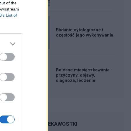
out of the
 downstream
B’s List of
Badanie cytologiczne i
częstość jego wykonywania
Bolesne miesiączkowanie -
przyczyny, objawy,
diagnoza, leczenie
CIEKAWOSTKI