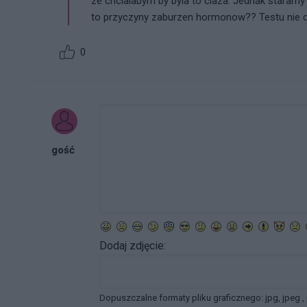
ze chcialabym by byla to ciaza. Jednak staramy 
to przyczyny zaburzen hormonow?? Testu nie ch
0
gość
Dodaj zdjęcie:
Dopuszczalne formaty pliku graficznego: jpg, jpeg ,