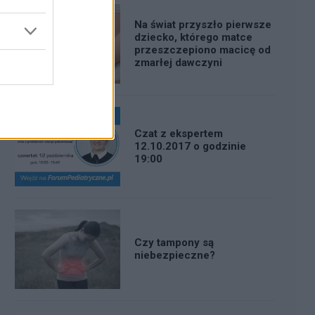
Na świat przyszło pierwsze
dziecko, którego matce
przeszczepiono macicę od
zmarłej dawczyni
Czat z ekspertem
12.10.2017 o godzinie
19:00
Czy tampony są
niebezpieczne?