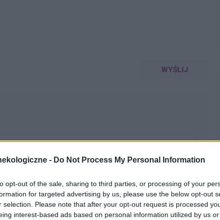
WYŚLIJ
migłówki na Medforum.pl
ekologiczne -
Do Not Process My Personal Information
cić Wam nową zakładkę na stronie
ecie quizy i łamigłówki edukacyjne na różne tematy. To
to opt-out of the sale, sharing to third parties, or processing of your per
ny sposób sprawdzić swoją wiedzę – bez ocen, bez stresu
formation for targeted advertising by us, please use the below opt-out s
ogować (ale jeśli się zalogujecie, Wasz login pojawi się w
r selection. Please note that after your opt-out request is processed y
 po zakończeniu ✅ Można rozwiązywać quizy dowolną
eing interest-based ads based on personal information utilized by us or
edforum.pl/quizy Dajcie znać, ile punktów zdobyliście i