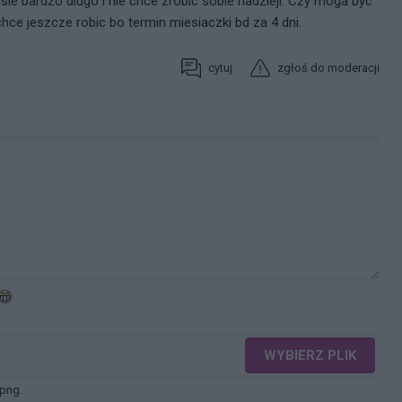
sie bardzo dlugo i nie chce zrobic sobie nadzieji. Czy moga byc
ce jeszcze robic bo termin miesiaczki bd za 4 dni.
cytuj
zgłoś do moderacji
WYBIERZ PLIK
 png.