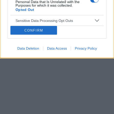
mi dobrze, po prostu czuję że członek jest we
Personal Data that Is Unrelated with the
Purposes for which it was collected.
mnie i tyle :( Czy ktoś ma podobnie?
Opted Out
POWIĄZANE
Tematy
zdrowie
lifestyle
kobieta
Sensitive Data Processing Opt Outs
zdrowe odżywianie
styl życia
CONFIRM
Reklama:
Data Deletion
Data Access
Privacy Policy