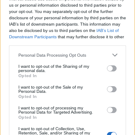
gość
us or personal information disclosed to third parties prior to
your opt-out. You may separately opt-out of the further
disclosure of your personal information by third parties on the
Znamię na sromie
IAB’s list of downstream participants. This information may
Czy ktoś miał jakiekolwiek znamię barwnikowe
also be disclosed by us to third parties on the
IAB’s List of
na sromie i je usuwał? Czy warto wyciąć i
Downstream Participants
that may further disclose it to other
zbadać? Czy zostawić i nie ruszać? Bo są różne
third parties.
Forum:
Zdrowie kobiety
teorie, ja mam od kilku lat i zastanawiam się co
z tym zrobić
Personal Data Processing Opt Outs
I want to opt-out of the Sharing of my
personal data.
Opted In
gość
I want to opt-out of the Sale of my
Personal Data.
Brak przyjemności
Opted In
Witam, odkąd pamiętam podczas stosunków nie
I want to opt-out of processing my
odczuwam zbytnio przyjemności. Miałam kilku
Personal Data for Targeted Advertising.
partnerów seksualnych i z żadnym nie miałam
Opted In
Forum:
Zdrowie kobiety
orgazmu. Mam wysokie libido ale co z tego jak
I want to opt-out of Collection, Use,
seks dla mnie to tylko ruchy przy których nie jest
Retention, Sale, and/or Sharing of my