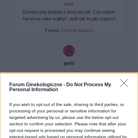
Inne
Dziewczyny pytanie z innej beczki. Czy robicie
facetowi seks oralny? Jeśli tak to jak często?
Czy dla was to normalne? Powinnyśmy to
Forum:
Zdrowie kobiety
robić? Czy to normalne że facet robi ruchy jak
podczas stosunku i trzyma za głowę?
gość
Cameltoe
Forum Ginekologiczne -
Do Not Process My
Cześć. Czy któraś z Was ma problem z camel
Personal Information
toe? Czy jest ono dla Was troszkę bolesne przy
wżynających się spodniach? Dla mnie bardzo!
If you wish to opt-out of the sale, sharing to third parties, or
Forum:
Zdrowie kobiety
Macie jakies prosimy jak zasłonić ten
processing of your personal or sensitive information for
nieestetyczne defekt? Wiem ze to ciało i każda
targeted advertising by us, please use the below opt-out
pusia wygląda inaczej i nie jak u Barbie ale
section to confirm your selection. Please note that after your
najzwyczajniej w świecie sie tego bardzo
opt-out request is processed you may continue seeing
wstydzę.
interest-based ads based on personal information utilized by