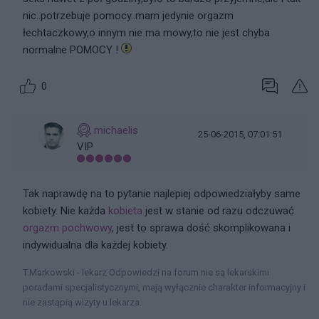
nic..potrzebuje pomocy..mam jedynie orgazm
łechtaczkowy,o innym nie ma mowy,to nie jest chyba
normalne POMOCY !
0
michaelis
25-06-2015, 07:01:51
VIP
Tak naprawdę na to pytanie najlepiej odpowiedziałyby same
kobiety. Nie każda
kobieta
jest w stanie od razu odczuwać
orgazm pochwowy
, jest to sprawa dość skomplikowana i
indywidualna dla każdej kobiety.
T.Markowski - lekarz Odpowiedzi na forum nie są lekarskimi
poradami specjalistycznymi, mają wyłącznie charakter informacyjny i
nie zastąpią wizyty u lekarza.