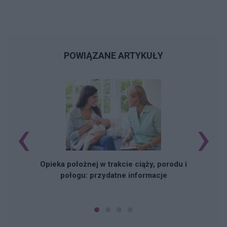
POWIĄZANE ARTYKUŁY
‹
›
D
Opieka położnej w trakcie ciąży, porodu i
połogu: przydatne informacje