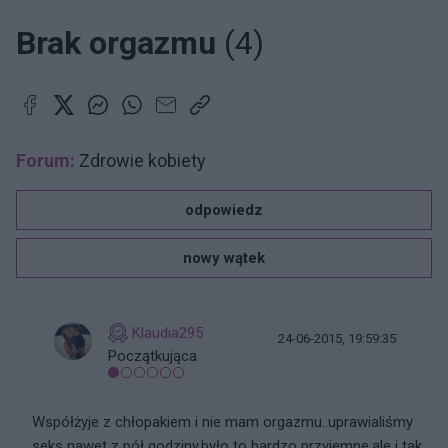
Brak orgazmu
(4)
Forum:
Zdrowie kobiety
odpowiedz
nowy wątek
Klaudia295
24-06-2015, 19:59:35
Początkująca
Współżyje z chłopakiem i nie mam orgazmu..uprawialiśmy
seks nawet z pół godziny,było to bardzo przyjemne,ale i tak