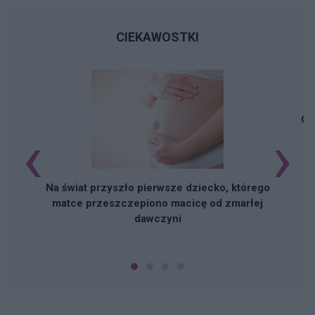
CIEKAWOSTKI
Cz
‹
›
Na świat przyszło pierwsze dziecko, którego
matce przeszczepiono macicę od zmarłej
dawczyni