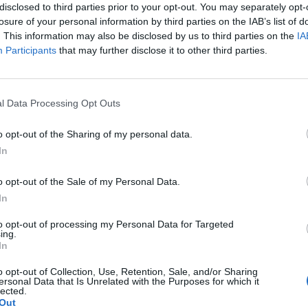
disclosed to third parties prior to your opt-out. You may separately opt-
losure of your personal information by third parties on the IAB’s list of
. This information may also be disclosed by us to third parties on the
IA
założona od początku do konca dotknolem palcem z małą
Participants
that may further disclose it to other third parties.
 ryzyko ciąży.
 o...
l Data Processing Opt Outs
o opt-out of the Sharing of my personal data.
In
 bralam..stosunek byl do konca... wiem powinnam sie
o opt-out of the Sale of my Personal Data.
talo...mam jakies dziwne objawy zrobilam test...
 o...
In
to opt-out of processing my Personal Data for Targeted
ing.
In
Cerazette i chcę je odstawić ze względu na ciągłe
o opt-out of Collection, Use, Retention, Sale, and/or Sharing
ersonal Data that Is Unrelated with the Purposes for which it
u was okres?
lected.
Out