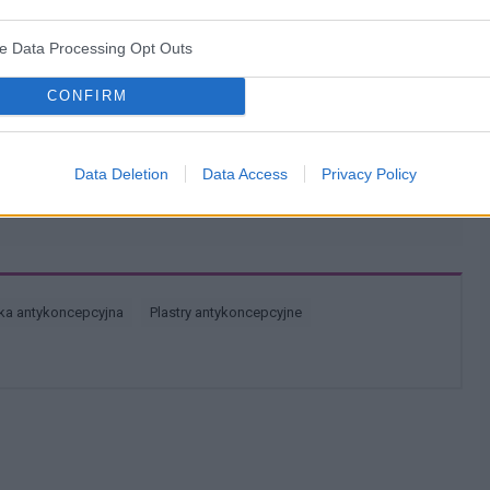
ve Data Processing Opt Outs
CONFIRM
 ciągu 2 godzin ..za 4 Razem pękła prezerwatywa i
dni owu. Czy jest szansa na ciążę ? Czy może za 4
 ??
Data Deletion
Data Access
Privacy Policy
 o...
tka antykoncepcyjna
plastry antykoncepcyjne