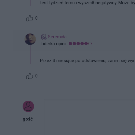
test tydzień temu i wyszedł negatywny. Moze by
0
Seremida
Liderka opinii
Przez 3 miesiące po odstawieniu, zanim się wy
0
gość