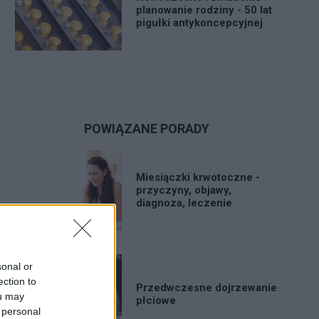
planowanie rodziny - 50 lat
pigułki antykoncepcyjnej
POWIĄZANE PORADY
Miesiączki krwotoczne -
przyczyny, objawy,
diagnoza, leczenie
sonal or
ection to
Przedwczesne dojrzewanie
ou may
płciowe
 personal