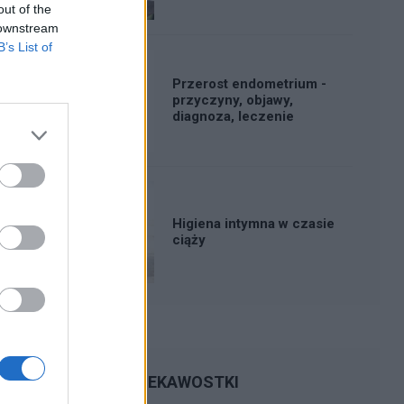
out of the
 downstream
B’s List of
Przerost endometrium -
przyczyny, objawy,
diagnoza, leczenie
Higiena intymna w czasie
ciąży
CIEKAWOSTKI