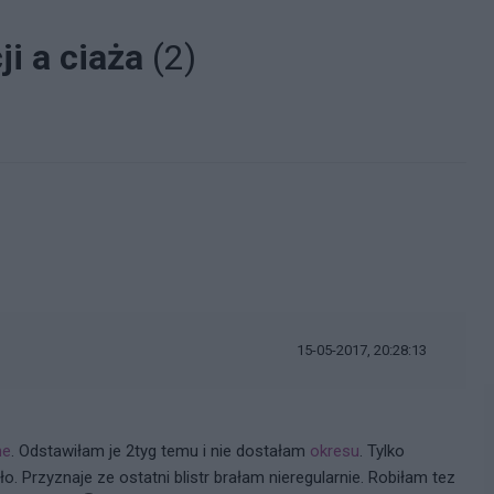
ji a ciaża
(2)
15-05-2017, 20:28:13
ne
. Odstawiłam je 2tyg temu i nie dostałam
okresu
. Tylko
ło. Przyznaje ze ostatni blistr brałam nieregularnie. Robiłam tez