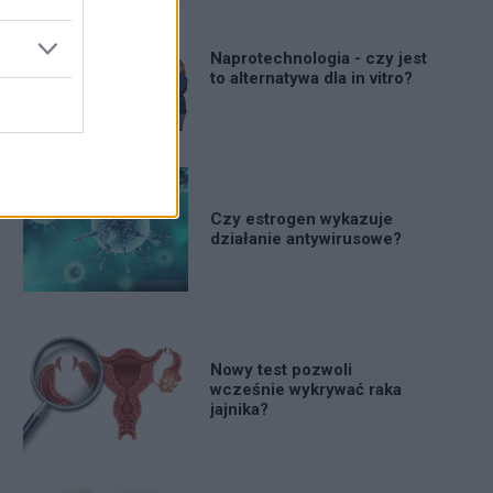
Naprotechnologia - czy jest
to alternatywa dla in vitro?
Czy estrogen wykazuje
działanie antywirusowe?
Nowy test pozwoli
wcześnie wykrywać raka
jajnika?