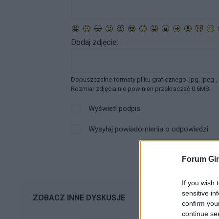
Dodaj zdjęcie:
Dopuszczalne formaty pliku graficznego: jpg, jpeg ,
Rozmiar zdjęcia nie powinien przekraczać 0.6MB.
Wyświetl podpis
Wysyłaj powiadomienia o odpowiedzi
Forum Gin
If you wish 
sensitive in
ZOBACZ INNE DYSKUSJE
confirm you
continue se