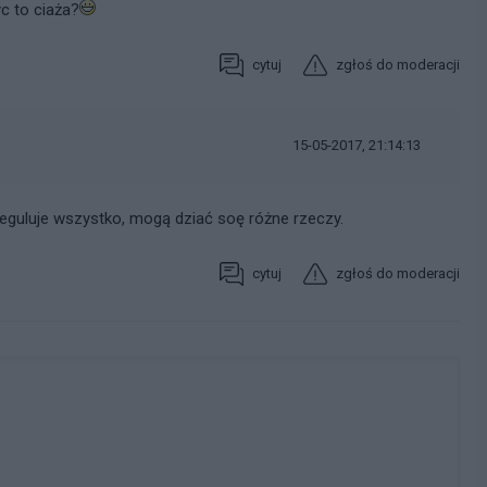
c to ciaża?
cytuj
zgłoś do moderacji
15-05-2017, 21:14:13
reguluje wszystko, mogą dziać soę różne rzeczy.
cytuj
zgłoś do moderacji