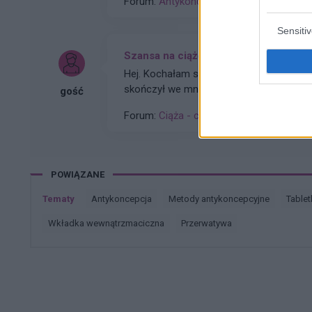
Forum:
Antykoncepcja
Sensiti
Szansa na ciążę
Hej. Kochałam się z chłopakiem 4 razy w
skończył we mnie...mam dni płodne za 2 
gość
wtryskiem jakoś spermy jest dość słaba
Forum:
Ciąża - czy to możliwe? Wszystko
POWIĄZANE
Tematy
antykoncepcja
metody antykoncepcyjne
table
wkładka wewnątrzmaciczna
przerwatywa