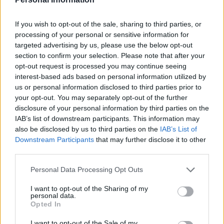
Nie mam partnera, nie współżyje ale czy jest
ryzyko ciąży skoro korzystam po domownikach
z WC, albo w pracy, chodzi mi o dotykanie
If you wish to opt-out of the sale, sharing to third parties, or
Forum:
Ciąża - czy to możliwe? Wszystko o...
papieru ręczników, WC?
processing of your personal or sensitive information for
targeted advertising by us, please use the below opt-out
section to confirm your selection. Please note that after your
opt-out request is processed you may continue seeing
interest-based ads based on personal information utilized by
user6532
us or personal information disclosed to third parties prior to
your opt-out. You may separately opt-out of the further
disclosure of your personal information by third parties on the
Zapomniane tabletki
IAB’s list of downstream participants. This information may
Cześć mam pytanie jaka jest szansa że mogę
also be disclosed by us to third parties on the
IAB’s List of
być w ciąży? Tabletki biorę już od dłuższego
Downstream Participants
that may further disclose it to other
czasu aktualnie przyjmuję tabletki kontracept
third parties.
Forum:
Antykoncepcja
21+7 • 13.02 – rozpoczęcie blistra (dzień 1) •
14.02 – stosunek z wytryskiem w środku (dzień
Personal Data Processing Opt Outs
2 blistra) • 18.02 – pominięta tabletka 13–14
I want to opt-out of the Sharing of my
godzin opóźnienia (dzień 6, 1. tydzień) • 22.02 –
personal data.
POWIĄZANE
stosunek bez wytrysku (dzień 10, 2. tydzień) •
Opted In
24.02 – pominięta tabletka ponad dobę (>24h,
Tematy
ciąża
test ciążowy
badanie usg
I want to opt-out of the Sale of my