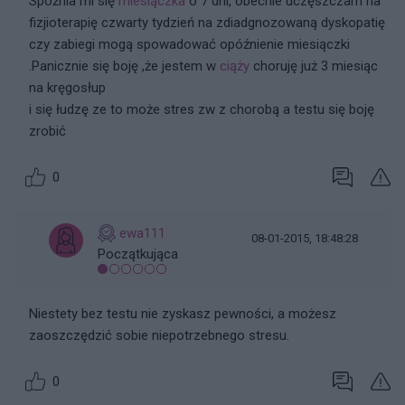
Spóźnia mi się
miesiączka
o 7 dni, obecnie uczęszczam na
fizjioterapię czwarty tydzień na zdiadgnozowaną dyskopatię
czy zabiegi mogą spowadować opóźnienie miesiączki
.Panicznie się boję ,że jestem w
ciąży
choruję już 3 miesiąc
na kręgosłup
i się łudzę ze to może stres zw z chorobą a testu się boję
zrobić
0
ewa111
08-01-2015, 18:48:28
Początkująca
Niestety bez testu nie zyskasz pewności, a możesz
zaoszczędzić sobie niepotrzebnego stresu.
0