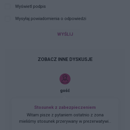
Wyświetl podpis
Wysyłaj powiadomienia o odpowiedzi
WYŚLIJ
ZOBACZ INNE DYSKUSJE
gość
Stosunek z zabezpieczeniem
Witam pisze z pytaniem ostatnio z zona
mieliśmy stosunek przerywany w prezerwatywie
ostatni okres 19.03 i raczej jest regularny co 28d