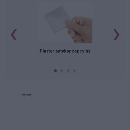
‹
›
B
Plaster antykoncepcyjny
Reklama: