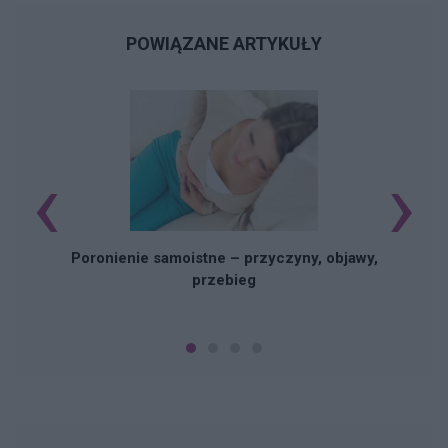
POWIĄZANE ARTYKUŁY
‹
›
U
Poronienie samoistne – przyczyny, objawy,
przebieg