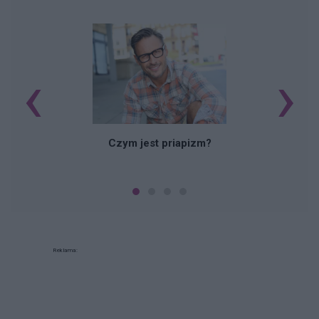
‹
›
Czym jest priapizm?
Reklama: