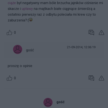
ciąże
był negatywny mam bóle brzucha jajników ciśnienie mi
skacze i
upławy
na majtkach białe ciągnące śmierdzą a
ostatnio pierwszy raz z odbytu poleciała mi krew czy to
zaburzenia?:(
0
21-09-2014, 12:06:19
gość
proszę o opinie
0
gość