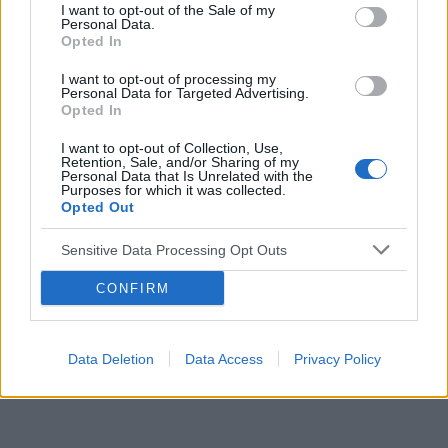
embolizacja mięśniaków macicy
I want to opt-out of the Sale of my
Personal Data.
Opted In
ropień gruczołu bartholina
opryszczka
I want to opt-out of processing my
Personal Data for Targeted Advertising.
Reklama:
Opted In
I want to opt-out of Collection, Use,
Retention, Sale, and/or Sharing of my
Personal Data that Is Unrelated with the
Purposes for which it was collected.
Opted Out
Sensitive Data Processing Opt Outs
CONFIRM
Data Deletion
Data Access
Privacy Policy