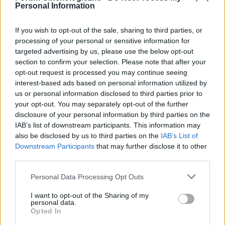
Forum:
Ginekologia - forum dla rodziny i
Personal Information
pomoze na ta dolegliwość?.
pacjentki
If you wish to opt-out of the sale, sharing to third parties, or
processing of your personal or sensitive information for
targeted advertising by us, please use the below opt-out
section to confirm your selection. Please note that after your
gość
opt-out request is processed you may continue seeing
interest-based ads based on personal information utilized by
us or personal information disclosed to third parties prior to
Dziwne plamienia
your opt-out. You may separately opt-out of the further
Witam 3 miesiące temu urodziłam dziecko. W
disclosure of your personal information by third parties on the
maju myślałam że dostałam pierwszej
IAB’s list of downstream participants. This information may
miesiączki (karmię piersią) ale to nie było
also be disclosed by us to third parties on the
IAB’s List of
Forum:
Ginekologia - forum dla rodziny i
typowe jak na okres. Przypominało to bardziej
Downstream Participants
that may further disclose it to other
pacjentki
takie plamienie i to nie żywą różową Kris ze
third parties.
śluzem lecz czarnobrązowy śluz który jednego
dnia był a na drugi dzień było czysto. I robi się
Personal Data Processing Opt Outs
mi tak co 2 tyg raz trwa 3 dni a raz 6 jak przy
POWIĄZANE
I want to opt-out of the Sharing of my
miesiączce. Czy to normalne ?
personal data.
Opted In
Tematy
przezierność karkowa
spirala