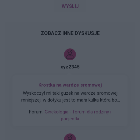
WYŚLIJ
ZOBACZ INNE DYSKUSJE
xyz2345
Krostka na wardze sromowej
Wyskoczył mi taki guzek na wardze sromowej
mniejszej, w dotyku jest to mała kulka która boli
gdy się dotyka. Co to może być ? Czy to źle
Forum:
Ginekologia - forum dla rodziny i
wygląda?
pacjentki