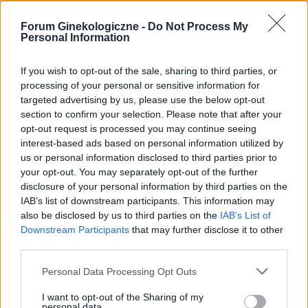
wygląda?
pacjentki
Forum Ginekologiczne -
Do Not Process My
Personal Information
If you wish to opt-out of the sale, sharing to third parties, or
gość
processing of your personal or sensitive information for
targeted advertising by us, please use the below opt-out
section to confirm your selection. Please note that after your
Qlaira
opt-out request is processed you may continue seeing
Dzień dobry, pół roku temu przyjmowałam
interest-based ads based on personal information utilized by
us or personal information disclosed to third parties prior to
tabletki Qlaira ,jednak przerwałam niestety
your opt-out. You may separately opt-out of the further
uderzenia gorąca i zawroty głowy wróciły .
Forum:
Ginekologia - forum dla rodziny i
disclosure of your personal information by third parties on the
Zaczęłam znowu przyjmować tabletki mimo iż
pacjentki
IAB’s list of downstream participants. This information may
jestem 2 tygodnie po okresie ,dziś wezmę 5
also be disclosed by us to third parties on the
IAB’s List of
tabletkę czy dzień ma znaczenia kiedy przyjęłam
Downstream Participants
that may further disclose it to other
pierwszą tabletkę ?
third parties.
Personal Data Processing Opt Outs
gość
I want to opt-out of the Sharing of my
personal data.