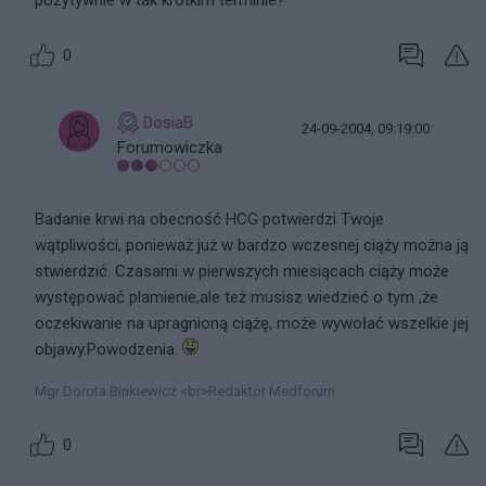
pozytywnie w tak krotkim terminie?
0
DosiaB
24-09-2004, 09:19:00
Forumowiczka
Badanie krwi na obecność HCG potwierdzi Twoje
wątpliwości, ponieważ już w bardzo wczesnej ciąży można ją
stwierdzić. Czasami w pierwszych miesiącach ciąży może
występować plamienie,ale też musisz wiedzieć o tym ,że
oczekiwanie na upragnioną ciążę, może wywołać wszelkie jej
objawy.Powodzenia.
Mgr Dorota Binkiewicz <br>Redaktor Medforum
0