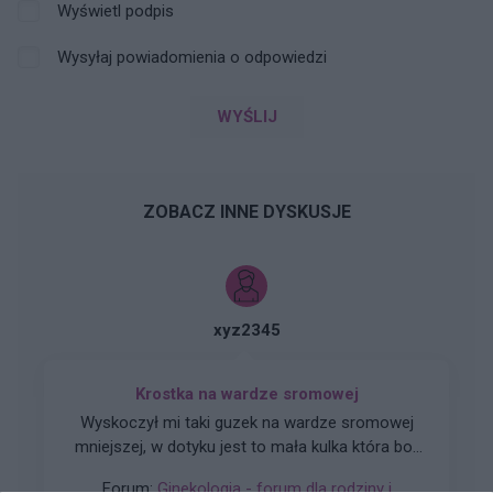
Wyświetl podpis
Wysyłaj powiadomienia o odpowiedzi
WYŚLIJ
ZOBACZ INNE DYSKUSJE
xyz2345
Krostka na wardze sromowej
Wyskoczył mi taki guzek na wardze sromowej
mniejszej, w dotyku jest to mała kulka która boli
gdy się dotyka. Co to może być ? Czy to źle
Forum:
Ginekologia - forum dla rodziny i