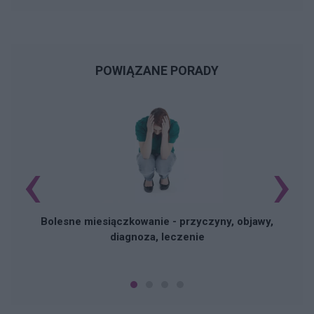
POWIĄZANE PORADY
‹
›
N
Bolesne miesiączkowanie - przyczyny, objawy,
diagnoza, leczenie