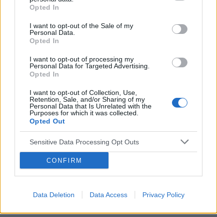
Obtarcie blon sluzowych pochwy
Opted In
Obtarcie blon sluzowych pochwy podczas
I want to opt-out of the Sale of my
seksu.Krew poleciala i jest pieczenie podczas
Personal Data.
sikania i napuchniete .Jaka masc albo zel
Opted In
Forum:
Ginekologia - forum dla rodziny i
pomoze na ta dolegliwość?.
pacjentki
I want to opt-out of processing my
Personal Data for Targeted Advertising.
Opted In
I want to opt-out of Collection, Use,
Retention, Sale, and/or Sharing of my
Personal Data that Is Unrelated with the
gość
Purposes for which it was collected.
Opted Out
Brak miesiączki
Sensitive Data Processing Opt Outs
Jestem po poronieniu i brałam profilaktycznie
doxycycline i w tym samym miesiącu dostalam
CONFIRM
zapalenie pęcherza moczowego i brałam też
Forum:
Ginekologia - forum dla rodziny i
furaginum i witaminę c , nie dostałam okresu od
pacjentki
10 dni ,ciąża wykluczona beta HCG
Data Deletion
Data Access
Privacy Policy
przedwczoraj 0,2 a na wizycie u ginekologa
usłyszałam tylko że on nic tu nie widzi i że