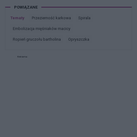
endometrium bardzo cieniutkie .moje pytanie
POWIĄZANE
czy okres powinien przyjść w tym miesiącu czy
to coś poważniejszego ?
Tematy
przezierność karkowa
spirala
embolizacja mięśniaków macicy
ropień gruczołu bartholina
opryszczka
Reklama: