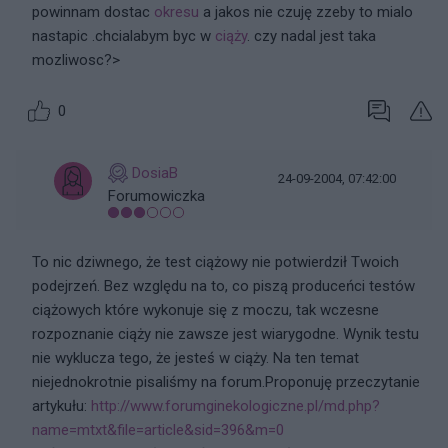
powinnam dostac
okresu
a jakos nie czuję zzeby to mialo
nastapic .chcialabym byc w
ciąży
. czy nadal jest taka
mozliwosc?>
0
DosiaB
24-09-2004, 07:42:00
Forumowiczka
To nic dziwnego, że test ciążowy nie potwierdził Twoich
podejrzeń. Bez względu na to, co piszą produceńci testów
ciążowych które wykonuje się z moczu, tak wczesne
rozpoznanie ciąży nie zawsze jest wiarygodne. Wynik testu
nie wyklucza tego, że jesteś w ciąży. Na ten temat
niejednokrotnie pisaliśmy na forum.Proponuję przeczytanie
artykułu:
http://www.forumginekologiczne.pl/md.php?
name=mtxt&file=article&sid=396&m=0