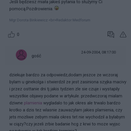
Jeśli będziesz miała jakieś pytania to służymy Ci
pomocą.Pozdrowienia.
Mgr Dorota Binkiewicz <br>Redaktor Medforum
0
24-09-2004, 08:17:00
gość
dziekuje bardzo za odpowiedz,dodam jeszce ze wczoraj
bylam u ginekolga i stwierdzil ze jest zasiniona szyjka macivy
i przez osttanie dni tj jakis tydzien zle sie czuje i wystapily
wszystkie objawy podane w artykule. przedwczoraj mialam
dziwne
plamienia
wygladalo to jak okres ale trwalo bardzo
krotko a dzis tez wlasnie zauwazylam jakies plamienia, czy
jets mozliwe zebym miala okres tet nie wychodzil a bylabym
w ciązy?czy jezeli zrbie badanie hcg z krwi to moze wyjsc