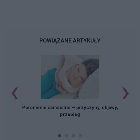
POWIĄZANE ARTYKUŁY
‹
›
U
Poronienie samoistne – przyczyny, objawy,
przebieg