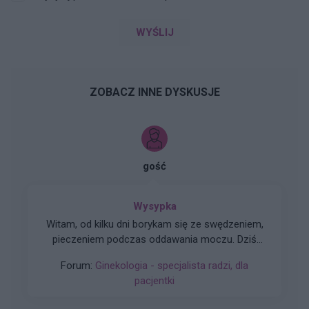
WYŚLIJ
ZOBACZ INNE DYSKUSJE
gość
Wysypka
Witam, od kilku dni borykam się ze swędzeniem,
pieczeniem podczas oddawania moczu. Dziś
postanowiłam tam zerknąć i sytuacja wygląda
Forum:
Ginekologia - specjalista radzi, dla
tak jak na zdjęciu. Czy może ktoś wie, co to
pacjentki
może być?