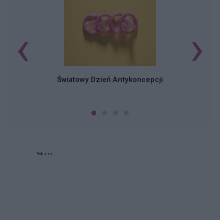
‹
›
Ś
Światowy Dzień Antykoncepcji
Reklama: