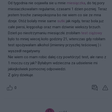
Od tygodnia nie oojawiła sie u mnie
miesiączka
, do tej pory
miesiaczkowałam regularnie, czasami 1 dzien pozniej. Teraz
jestem troche zaniepokojona bo nie wiem co sie ze mna
dzeje. Otóż bolały mnie same
sutki
jak nigdy, teraz bola juz
całe piersi, kręgosłup oraz mam dziwnie wiekszy brzuch.
Dzień po nieotrzymaniu miesiączki zrobiłam
test ciążowy
bylo to mniej wiecej koło godziny 21, wtenczas gdy robiłam
test spożywałam alkohol (imieniny przyszłej teściowej ) i
wyszedł negatywny.
Nie wiem co mam robic dalej czy powtórzyć test, ale rano z
1 moczu czy jak? Byłabym wdzieczna za udsielenie mi
jakiejkolwiek pomocnej odpowiedzi.
Z góry dziekuje.
0