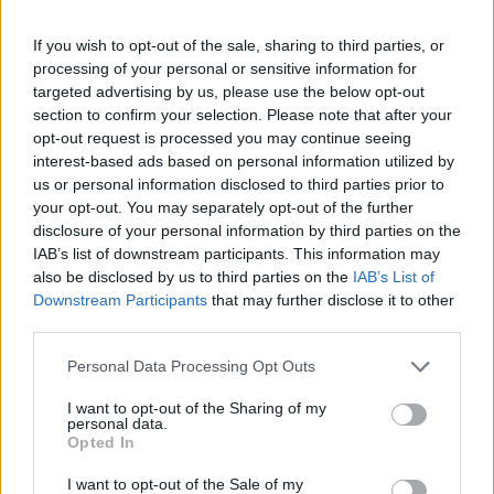
leczeniach udało mi sie z tego wyjść. Jednakze
Forum:
Ginekologia - forum dla rodziny i
problem pozostał, czuję ciągły dyskomfort oraz
If you wish to opt-out of the sale, sharing to third parties, or
pacjentki
mam zaczerwienienia w bruzdach między
processing of your personal or sensitive information for
targeted advertising by us, please use the below opt-out
wargowych. Posiewy są czyste. Lekarka
section to confirm your selection. Please note that after your
chciałaby wykonac u mnie osocze
opt-out request is processed you may continue seeing
bogatoplytkowe w te miejsca. Może któraś z
interest-based ads based on personal information utilized by
Was miala wykonywany tali zabieg i moze cos o
gość
us or personal information disclosed to third parties prior to
nim wiecej sie wypowiedzieć. Będę wdzięczna
your opt-out. You may separately opt-out of the further
za wszelkie informacje
disclosure of your personal information by third parties on the
Witam co to może być ?
IAB’s list of downstream participants. This information may
Zaczęło swędzieć i zobaczyłam to
also be disclosed by us to third parties on the
IAB’s List of
Downstream Participants
that may further disclose it to other
Forum:
Ginekologia - specjalista radzi, dla
third parties.
pacjentki
Personal Data Processing Opt Outs
I want to opt-out of the Sharing of my
personal data.
POWIĄZANE
Opted In
Tematy
miesiączka
antykoncepcja
ginekologia
I want to opt-out of the Sale of my