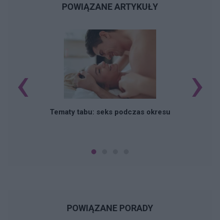
POWIĄZANE ARTYKUŁY
‹
›
O
Tematy tabu: seks podczas okresu
POWIĄZANE PORADY