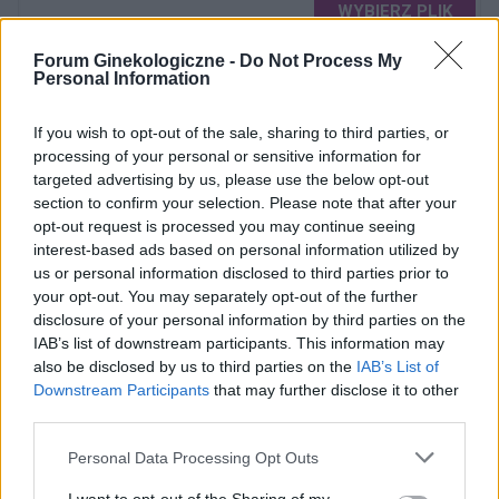
WYBIERZ PLIK
Dopuszczalne formaty pliku graficznego: jpg, jpeg , png.
Forum Ginekologiczne -
Do Not Process My
Rozmiar zdjęcia nie powinien przekraczać 0.6MB.
Personal Information
Wyświetl podpis
If you wish to opt-out of the sale, sharing to third parties, or
processing of your personal or sensitive information for
Wysyłaj powiadomienia o odpowiedzi
targeted advertising by us, please use the below opt-out
section to confirm your selection. Please note that after your
opt-out request is processed you may continue seeing
WYŚLIJ
interest-based ads based on personal information utilized by
us or personal information disclosed to third parties prior to
your opt-out. You may separately opt-out of the further
disclosure of your personal information by third parties on the
ZOBACZ INNE DYSKUSJE
IAB’s list of downstream participants. This information may
also be disclosed by us to third parties on the
IAB’s List of
Downstream Participants
that may further disclose it to other
third parties.
gość
Personal Data Processing Opt Outs