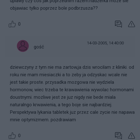
uplawy czy cos jak poprzednim razem.nadzerka moze sie
objawiac tylko poprzez bole podbrzusza??
0
14-03-2005, 14:40:00
gość
dziewczyny z tym nie ma zartow,ja dzis wrocilam z kliniki. od
roku nie mam miesiaczki a to zeby ja odzyskac wcale nie
jest takie proste. przysadka mozgowa nie wydziela
hormonow, wiec trzeba te krawawienia wywolac hormonami
doustnymi. mozliwe jest ze juz nigdy nie bede miala
naturalngo krwawienia, a tego boje sie najbardziej.
Perspektywa lykania tabletek juz przez cale zycie nie napawa
mnie optymizmem. pozdrawiam
0