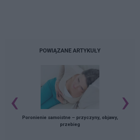
POWIĄZANE ARTYKUŁY
‹
›
U
Poronienie samoistne – przyczyny, objawy,
przebieg