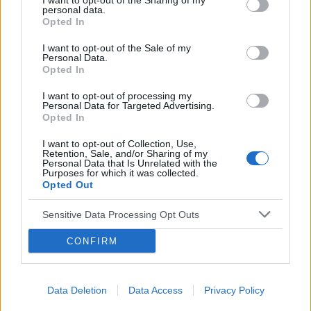
I want to opt-out of the Sharing of my
Choroby warg sromowych
personal data.
Opted In
Bielactwo warg sromowych
I want to opt-out of the Sale of my
Forum:
Ginekologia - forum dla rodziny i
Personal Data.
pacjentki
Opted In
I want to opt-out of processing my
Personal Data for Targeted Advertising.
Opted In
mariusz13
I want to opt-out of Collection, Use,
Retention, Sale, and/or Sharing of my
Personal Data that Is Unrelated with the
Purposes for which it was collected.
Brak Narządów Płciowych u Dziecka
Opted Out
Dzień Dobry wszystkim szukam pomocy u córki
(18lat) wykryto brak narządów płciowych i
Sensitive Data Processing Opt Outs
zniekształconą pochwe czy ma ktoś do jakiegoś
Forum:
Ginekologia - forum dla rodziny i
CONFIRM
plastyka namiary godnego polecenia nie za
pacjentki
miliony Dziękuję
Data Deletion
Data Access
Privacy Policy