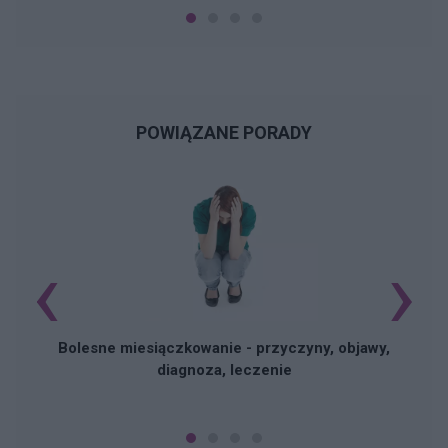
POWIĄZANE PORADY
‹
›
N
Bolesne miesiączkowanie - przyczyny, objawy,
diagnoza, leczenie