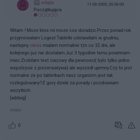
edajta
11-03-2005, 05:56:00
Początkująca
Witam ! Moze ktos mi moze cos doradzic.Przez ponad rok
przyjmowalam Logest.Tabletki odstawilam w grudniu,
nastepny
okres
mialam normalnie tzn co 32 dni, ale
kolejnego juz nie dostalam.Juz 3 tygodnie temu powinnam
miec.Zrobilam test ciazowy dla pewnosci( bylo tylko jedno
wspolzycie z prezerwatywa) ale wyszedl ujemny.Czy to jest
normalne ze po tabletkach nasz organizm jest tak
rozlegulowany?Z gory dzieki za porady i pozdrawiam
wszytkich.
[addsig]
edajta
0