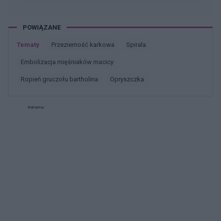
POWIĄZANE
Tematy
przezierność karkowa
spirala
embolizacja mięśniaków macicy
ropień gruczołu bartholina
opryszczka
Reklama: