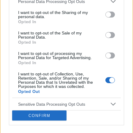
Personal Data Processing Opt Outs
leczeniach udało mi sie z tego wyjść. Jednakze
Forum:
Ginekologia - forum dla rodziny i
problem pozostał, czuję ciągły dyskomfort oraz
I want to opt-out of the Sharing of my
pacjentki
personal data.
mam zaczerwienienia w bruzdach między
Opted In
wargowych. Posiewy są czyste. Lekarka
chciałaby wykonac u mnie osocze
I want to opt-out of the Sale of my
Personal Data.
bogatoplytkowe w te miejsca. Może któraś z
POWIĄZANE
Opted In
Was miala wykonywany tali zabieg i moze cos o
nim wiecej sie wypowiedzieć. Będę wdzięczna
Tematy
przezierność karkowa
spirala
I want to opt-out of processing my
za wszelkie informacje
Personal Data for Targeted Advertising.
embolizacja mięśniaków macicy
Opted In
ropień gruczołu bartholina
opryszczka
I want to opt-out of Collection, Use,
Retention, Sale, and/or Sharing of my
Personal Data that Is Unrelated with the
Purposes for which it was collected.
Reklama:
Opted Out
Sensitive Data Processing Opt Outs
CONFIRM