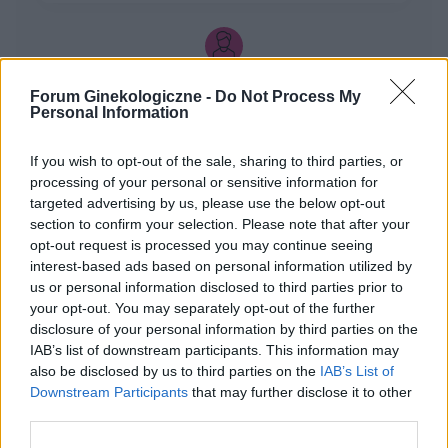
gość
Forum Ginekologiczne -
Do Not Process My
Personal Information
Choroby warg sromowych
If you wish to opt-out of the sale, sharing to third parties, or
Bielactwo warg sromowych
processing of your personal or sensitive information for
targeted advertising by us, please use the below opt-out
Forum:
Ginekologia - forum dla rodziny i
section to confirm your selection. Please note that after your
pacjentki
opt-out request is processed you may continue seeing
interest-based ads based on personal information utilized by
us or personal information disclosed to third parties prior to
your opt-out. You may separately opt-out of the further
disclosure of your personal information by third parties on the
tosiapolak
IAB’s list of downstream participants. This information may
also be disclosed by us to third parties on the
IAB’s List of
Downstream Participants
that may further disclose it to other
Osocze bogatoplytkowe
third parties.
Cześć, Z różnymi infekcjami intymnymi
zmagałam sie prawie dwa lata. Po długich