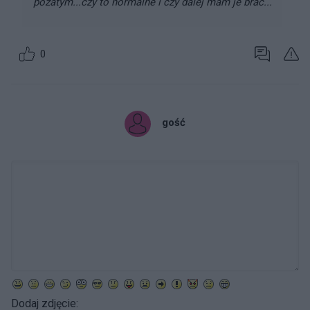
pozatym...czy to normalne i czy dalej mam je brac...
0
gość
Dodaj zdjęcie: