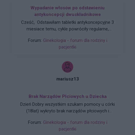
Wypadanie włosów po odstawieniu
antykoncepcji dwuskładnikowe
Cześć, Odstawiłam tabletki antykoncepcyjne 3
miesiace temu, cykle powróciły regularne,
hormony sa prawidłowe. Jednakze zauważyłam
Forum:
Ginekologia - forum dla rodziny i
zwiększone wypadanie włosów oraz pieczenie
pacjentki
skory glowy przy dotyku. Kiedy u Was po
odstawieniu antykoncepcji ustabilizowało sie i
zmniejszyło wypadanie włosów? Też miałyście
takie problemy?
mariusz13
Brak Narządów Płciowych u Dziecka
Dzień Dobry wszystkim szukam pomocy u córki
(18lat) wykryto brak narządów płciowych i
zniekształconą pochwe czy ma ktoś do jakiegoś
Forum:
Ginekologia - forum dla rodziny i
plastyka namiary godnego polecenia nie za
pacjentki
miliony Dziękuję