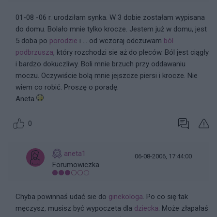
01-08 -06 r. urodziłam synka. W 3 dobie zostałam wypisana
do domu. Bolało mnie tylko krocze. Jestem już w domu, jest
5 doba po
porodzie
i ... od wczoraj odczuwam
ból
podbrzusza
, który rozchodzi sie aż do pleców. Ból jest ciągły
i bardzo dokuczliwy. Boli mnie brzuch przy oddawaniu
moczu. Oczywiście bolą mnie jejszcze piersi i krocze. Nie
wiem co robić. Proszę o poradę.
Aneta
0
aneta1
06-08-2006, 17:44:00
Forumowiczka
Chyba powinnaś udać sie do
ginekologa
. Po co się tak
męczysz, musisz być wypoczeta dla
dziecka
. Może złapałaś