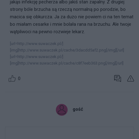
jakąs infekcję pecherza albo jakiś stan zapalny. Z drugiej
strony bóle brzucha są rzeczą normalną po porodzie, bo
macica się obkurcza. Ja za duzo nie powiem ci na ten temat
bo miałam cesarke i mnie bolała rana na brzuchu. Ale twoje
wątpliwoci na pewno rozwieje lekarz.
[url=http://www.suwaczek.pl/]
[img]http://www.suwaczek.pl/cache/3dacdd5af2.png[/img][/url]
[url=http://www.suwaczek.pl/]
[img]http://www.suwaczek.pl/cache/c8f7eeb363.png[/img][/url]
0
gość