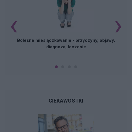
‹
›
N
Bolesne miesiączkowanie - przyczyny, objawy,
diagnoza, leczenie
CIEKAWOSTKI