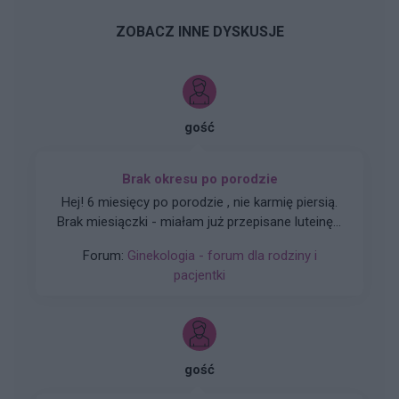
ZOBACZ INNE DYSKUSJE
gość
Brak okresu po porodzie
Hej! 6 miesięcy po porodzie , nie karmię piersią.
Brak miesiączki - miałam już przepisane luteinę l,
która nie wywołała okresu a następnie plastry
Forum:
Ginekologia - forum dla rodziny i
systen 50 i ponownie luteinę, które również
pacjentki
okresu nie wywołały. Plastry odklejały się.
Miałam wykonane badania hormonalne i
wyszedł bardzo niski poziom estrogenow. Około
14. Co teraz?
gość