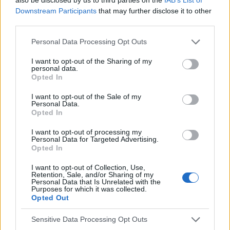
taki test?
Downstream Participants
that may further disclose it to other
third parties.
gość
Personal Data Processing Opt Outs
I want to opt-out of the Sharing of my
co to może być (krępująca treść)
personal data.
Coraz częściej gdy muszę skorzystać z toalety ,
Opted In
to robię kilka kulek w kształcie pięści
I want to opt-out of the Sale of my
przeważnie. Później silny ból , jakby do wejścia
Personal Data.
Forum:
Dla nastolatek
do odbytu. Ból jest dosyć intensywny, kąpiel lub
Opted In
chłodna woda pomaga. Dodam , trwa to tak od
I want to opt-out of processing my
około 2 miesięcy. Co w takiej sytuacji może
Personal Data for Targeted Advertising.
pomóc. ?
Opted In
POWIĄZANE
I want to opt-out of Collection, Use,
Tematy
przezierność karkowa
spirala
Retention, Sale, and/or Sharing of my
Personal Data that Is Unrelated with the
embolizacja mięśniaków macicy
Purposes for which it was collected.
Opted Out
ropień gruczołu bartholina
opryszczka
Sensitive Data Processing Opt Outs