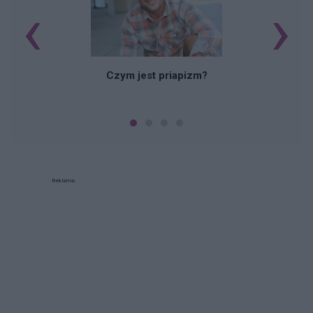
‹
›
Czym jest priapizm?
Reklama: