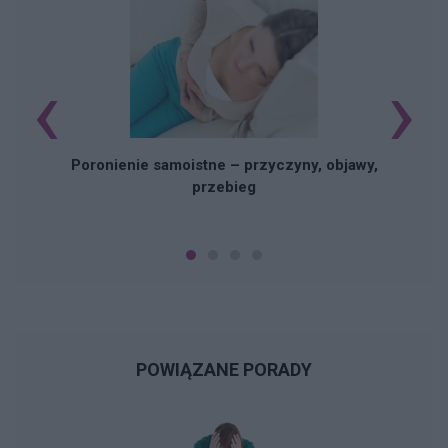
‹
›
U
Poronienie samoistne – przyczyny, objawy,
przebieg
POWIĄZANE PORADY