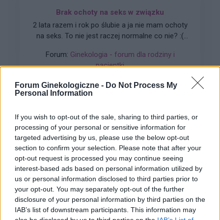
Brak ochoty na seks w związku
2 lata razem i rok po ślubie a ja nie mam ochoty
na seks. To nie jest raczej normalne co nie? :(
Zaczynało się to powoli. Obecnie seks mógłby
Forum:
Ginekologia - forum dla rodziny i
dla mnie istnieć. Robię to z uwagi na męża.
pacjentki
Udaję orgazm. Rzuciłam tabletki
antykoncepcyjne ale nic nie wróciło do normy (
Forum Ginekologiczne -
Do Not Process My
przestałam brać kilka miesięcy temu tak wiec
Personal Information
wszystko już raczej powinno się uregulować co
nie? ).
If you wish to opt-out of the sale, sharing to third parties, or
gość
processing of your personal or sensitive information for
targeted advertising by us, please use the below opt-out
Test beta hcg kiedy?
section to confirm your selection. Please note that after your
opt-out request is processed you may continue seeing
Witam, chciałabym sprawdzić czy nie zaszłam
interest-based ads based on personal information utilized by
w ciążę. Mam nieregularne cykle więc nie mogę
us or personal information disclosed to third parties prior to
stwierdzić czy doszło do owulacji, jestem w 22
Forum:
Ginekologia - forum dla rodziny i
your opt-out. You may separately opt-out of the further
dniu cyklu czy zrobienie takiego testu w tym
pacjentki
disclosure of your personal information by third parties on the
czasie da mi prawdziwy wynik żeby się nie
IAB’s list of downstream participants. This information may
stresować na zapas czy w jakim czasie zrobić
also be disclosed by us to third parties on the
IAB’s List of