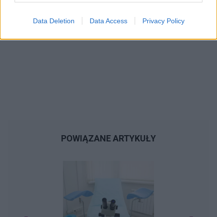
Data Deletion
Data Access
Privacy Policy
POWIĄZANE ARTYKUŁY