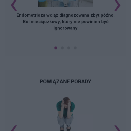
‹
›
Endometrioza wciąż diagnozowana zbyt późno.
Ból miesiączkowy, który nie powinien być
ignorowany
POWIĄZANE PORADY
‹
›
N