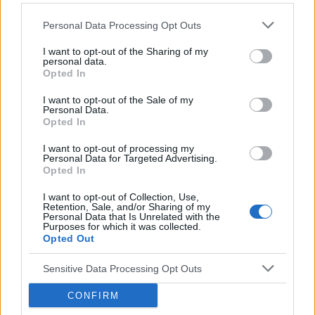
Witam 3 miesiące temu urodziłam dziecko. W
maju myślałam że dostałam pierwszej
Personal Data Processing Opt Outs
miesiączki (karmię piersią) ale to nie było
Forum:
Ginekologia - forum dla rodziny i
I want to opt-out of the Sharing of my
typowe jak na okres. Przypominało to bardziej
personal data.
pacjentki
takie plamienie i to nie żywą różową Kris ze
Opted In
śluzem lecz czarnobrązowy śluz który jednego
I want to opt-out of the Sale of my
dnia był a na drugi dzień było czysto. I robi się
Personal Data.
mi tak co 2 tyg raz trwa 3 dni a raz 6 jak przy
Opted In
POWIĄZANE
miesiączce. Czy to normalne ?
I want to opt-out of processing my
Tematy
przezierność karkowa
spirala
Personal Data for Targeted Advertising.
Opted In
embolizacja mięśniaków macicy
I want to opt-out of Collection, Use,
ropień gruczołu bartholina
opryszczka
Retention, Sale, and/or Sharing of my
Personal Data that Is Unrelated with the
Purposes for which it was collected.
Opted Out
Reklama:
Sensitive Data Processing Opt Outs
CONFIRM