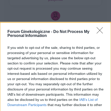
czasie da mi prawdziwy wynik żeby się nie
stresować na zapas czy w jakim czasie zrobić
taki test?
gość
Forum Ginekologiczne -
Do Not Process My
Personal Information
Brak miesiączki
Jestem po poronieniu i brałam profilaktycznie
If you wish to opt-out of the sale, sharing to third parties, or
doxycycline i w tym samym miesiącu dostalam
processing of your personal or sensitive information for
zapalenie pęcherza moczowego i brałam też
targeted advertising by us, please use the below opt-out
Forum:
Ginekologia - forum dla rodziny i
furaginum i witaminę c , nie dostałam okresu od
section to confirm your selection. Please note that after your
pacjentki
10 dni ,ciąża wykluczona beta HCG
opt-out request is processed you may continue seeing
interest-based ads based on personal information utilized by
przedwczoraj 0,2 a na wizycie u ginekologa
us or personal information disclosed to third parties prior to
usłyszałam tylko że on nic tu nie widzi i że
your opt-out. You may separately opt-out of the further
endometrium bardzo cieniutkie .moje pytanie
disclosure of your personal information by third parties on the
czy okres powinien przyjść w tym miesiącu czy
gość
IAB’s list of downstream participants. This information may
to coś poważniejszego ?
also be disclosed by us to third parties on the
IAB’s List of
Downstream Participants
that may further disclose it to other
Dziwne plamienia
third parties.