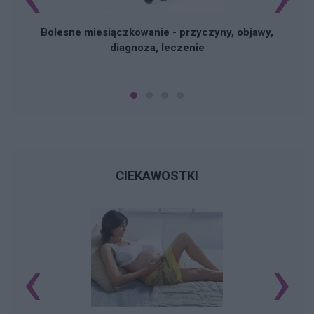
Bolesne miesiączkowanie - przyczyny, objawy,
diagnoza, leczenie
CIEKAWOSTKI
‹
›
K