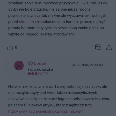
zrobiłam sobie test i wyszedł pozytywnie...i w sumie jst ok
gdyby nie bóle brzucha...nie są one jakieś mocne
powiedziałabym że takie lekkie ale wyczuwalne-troche jak
przed
okresem
i niepokoi mnie to bardzo...proszę o jakąś
poradę bo mam cały tydzień przed sobą zanim pójdę na
wizytę do mojego lekarza.Pozdrawiam
0
DosiaB
24-09-2004, 22:43:00
Forumowiczka
Nie wiem w ile upłyneło od Twojej oststniej miesiączki, ale
na początku ciąży jest wiele takich niespecyficznych
objawów i należą do nich też łagodne pobolewania brzucha,
polecam Ci ciekawy artykuł, który znajdziesz tutaj:
http://www.forumginekologiczne.pl/md.php?