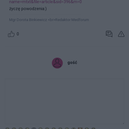
name=mtxt&file=article&sid=396&m=0
życzę powodzenia:)
Mgr Dorota Binkiewicz <br>Redaktor Medforum
0
gość