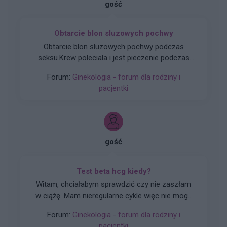
gość
Obtarcie blon sluzowych pochwy
Obtarcie blon sluzowych pochwy podczas
seksu.Krew poleciala i jest pieczenie podczas
sikania i napuchniete .Jaka masc albo zel
Forum:
Ginekologia - forum dla rodziny i
pomoze na ta dolegliwość?.
pacjentki
gość
Test beta hcg kiedy?
Witam, chciałabym sprawdzić czy nie zaszłam
w ciążę. Mam nieregularne cykle więc nie mogę
stwierdzić czy doszło do owulacji, jestem w 22
Forum:
Ginekologia - forum dla rodziny i
dniu cyklu czy zrobienie takiego testu w tym
pacjentki