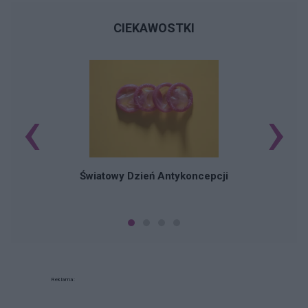
CIEKAWOSTKI
‹
›
Ś
Światowy Dzień Antykoncepcji
Reklama: