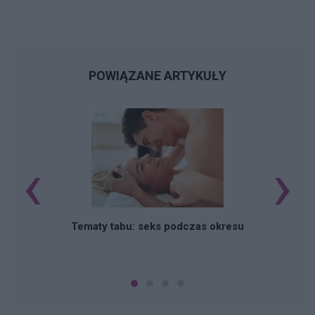
POWIĄZANE ARTYKUŁY
‹
›
O
Tematy tabu: seks podczas okresu