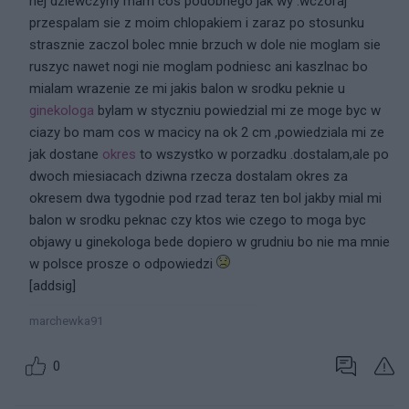
hej dziewczyny mam cos podobnego jak wy .wczoraj
przespalam sie z moim chlopakiem i zaraz po stosunku
strasznie zaczol bolec mnie brzuch w dole nie moglam sie
ruszyc nawet nogi nie moglam podniesc ani kaszlnac bo
mialam wrazenie ze mi jakis balon w srodku peknie u
ginekologa
bylam w styczniu powiedzial mi ze moge byc w
ciazy bo mam cos w macicy na ok 2 cm ,powiedziala mi ze
jak dostane
okres
to wszystko w porzadku .dostalam,ale po
dwoch miesiacach dziwna rzecza dostalam okres za
okresem dwa tygodnie pod rzad teraz ten bol jakby mial mi
balon w srodku peknac czy ktos wie czego to moga byc
objawy u ginekologa bede dopiero w grudniu bo nie ma mnie
w polsce prosze o odpowiedzi
[addsig]
marchewka91
0