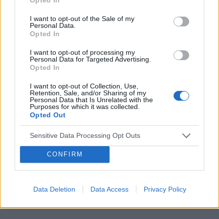
POWIĄZANE
I want to opt-out of the Sale of my
Personal Data.
Opted In
Tematy
miesiączka
antykoncepcja
ginekologia
I want to opt-out of processing my
ciąża
test ciążowy
okres
Personal Data for Targeted Advertising.
Opted In
Reklama:
I want to opt-out of Collection, Use,
Retention, Sale, and/or Sharing of my
Personal Data that Is Unrelated with the
Purposes for which it was collected.
Opted Out
Sensitive Data Processing Opt Outs
CONFIRM
Data Deletion
Data Access
Privacy Policy