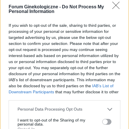
Macica
Forum Ginekologiczne -
Do Not Process My
Personal Information
Witam od miesiąca wystaje mi coś z pochwy
myślę że to macica nie mogę utrzymać moczu
If you wish to opt-out of the sale, sharing to third parties, or
czy będzie konieczny zabieg
Forum:
Ginekologia - forum dla rodziny i
processing of your personal or sensitive information for
pacjentki
targeted advertising by us, please use the below opt-out
section to confirm your selection. Please note that after your
opt-out request is processed you may continue seeing
interest-based ads based on personal information utilized by
us or personal information disclosed to third parties prior to
gość
your opt-out. You may separately opt-out of the further
disclosure of your personal information by third parties on the
IAB’s list of downstream participants. This information may
Qlaira
also be disclosed by us to third parties on the
IAB’s List of
Co robić ? Zapomniałam tabletki qlaira w 6 dniu.
Downstream Participants
that may further disclose it to other
Stosunek był dwa dni wcześniej. Przyjęłam
third parties.
jednocześnie dwie tabletki z 6 i 7 dnia. Czy
Forum:
Ginekologia - specjalista radzi, dla
Personal Data Processing Opt Outs
mogłam zajść w ciążę???
pacjentki
I want to opt-out of the Sharing of my
personal data.
Opted In