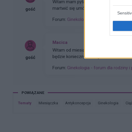
Witam mam pytanie bo zrobil mi się chyba g
martwić się umówić do swojego ginekolo
gość
Sensiti
innego
Forum:
Ginekologia - specjalista radzi, dl
Macica
Witam od miesiąca wystaje mi coś z po
będzie konieczny zabieg
gość
Forum:
Ginekologia - forum dla rodziny i 
POWIĄZANE
Tematy
miesiączka
antykoncepcja
ginekologia
cią