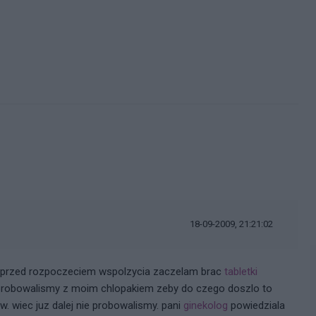
i
18-09-2009, 21:21:02
e przed rozpoczeciem wspolzycia zaczelam brac
tabletki
y probowalismy z moim chlopakiem zeby do czego doszlo to
ew. wiec juz dalej nie probowalismy. pani
ginekolog
powiedziala