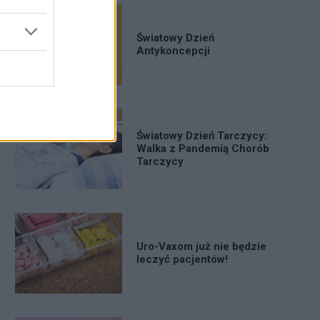
Światowy Dzień
Antykoncepcji
Światowy Dzień Tarczycy:
Walka z Pandemią Chorób
Tarczycy
Uro-Vaxom już nie będzie
leczyć pacjentów!