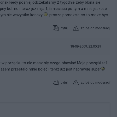
ednak kiedy pozniej odczekalismy 2 tygodnie zeby blona sie
ny bol. no i teraz juz mija 1,5 miesiaca po tym a mnie jeszcze
 tym sie wszystko konczy
. prosze pomozcie co to moze byc.
cytuj
zgłoś do moderacji
18-09-2009, 22:00:29
st w porządku to nie masz się czego obawiać Moje początki też
zasem przestało mnie boleć i teraz już jest naprawdę super
cytuj
zgłoś do moderacji