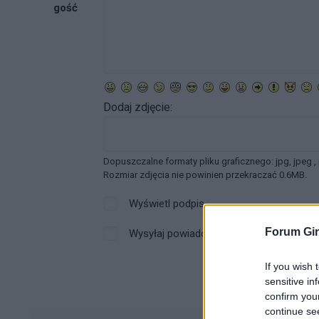
gość
Dodaj zdjęcie:
Dopuszczalne formaty pliku graficznego: jpg, jpeg ,
Rozmiar zdjęcia nie powinien przekraczać 0.6MB.
Wyświetl podpis
Forum Gin
Wysyłaj powiadomienia o odpowiedzi
If you wish 
sensitive in
confirm you
continue se