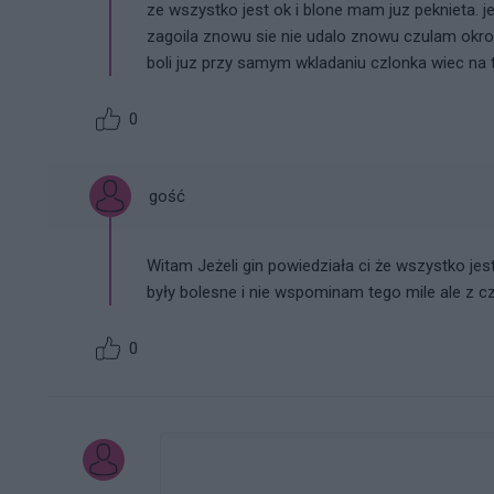
ze wszystko jest ok i blone mam juz peknieta. j
zagoila znowu sie nie udalo znowu czulam okrop
boli juz przy samym wkladaniu czlonka wiec na
0
gość
Witam Jeżeli gin powiedziała ci że wszystko je
były bolesne i nie wspominam tego mile ale z c
0