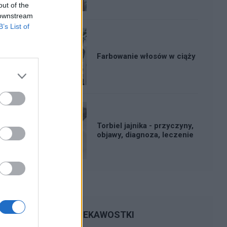
out of the
 downstream
B’s List of
Farbowanie włosów w ciąży
Torbiel jajnika - przyczyny,
objawy, diagnoza, leczenie
CIEKAWOSTKI