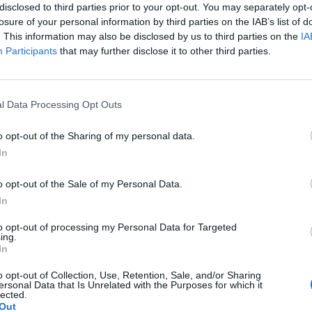
disclosed to third parties prior to your opt-out. You may separately opt-
losure of your personal information by third parties on the IAB’s list of
. This information may also be disclosed by us to third parties on the
IA
Participants
that may further disclose it to other third parties.
ade
ykoncepcyjne ORLIFLIQUE. Na lewym jajniku mam
 2 cm powiększyła się do 3 cm. Pani ginekolog
l Data Processing Opt Outs
ade, tłumacząc, że są w nich silniejsze hormony i być
e ktoś wyrazić opinię na ten temat? Czy powinnam
o opt-out of the Sharing of my personal data.
e po Orliflique nie mam żadnych skutków ubocznych. Czy
In
oncepcji?
o opt-out of the Sale of my Personal Data.
In
mować tabletki mimo iż jestem 2 tygodnie
to opt-out of processing my Personal Data for Targeted
 czy dzień ma znaczenia kiedy przyjęłam pierwszą tabletkę ?
ing.
pacjentki
In
o opt-out of Collection, Use, Retention, Sale, and/or Sharing
ersonal Data that Is Unrelated with the Purposes for which it
lected.
Out