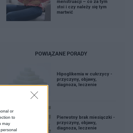
menstruacji – co za tym
stoi i czy należy się tym
martwić
POWIĄZANE PORADY
Hipoglikemia w cukrzycy -
przyczyny, objawy,
diagnoza, leczenie
sonal or
Pierwotny brak miesiączki -
ection to
przyczyny, objawy,
ou may
diagnoza, leczenie
 personal