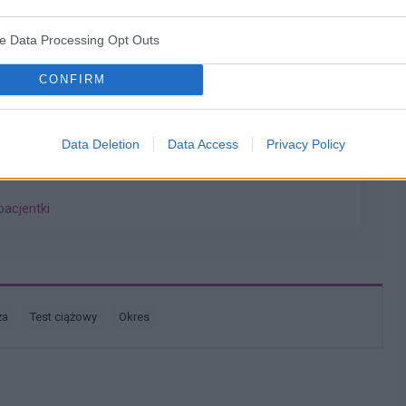
ozeek w okolicy bikini w linii gdzie są. Majtki i czy
ga zeby sprawdził czy się wsiąknie sam czysto coś
ve Data Processing Opt Outs
a pacjentki
CONFIRM
Data Deletion
Data Access
Privacy Policy
chwy myślę że to macica nie mogę utrzymać moczu czy
pacjentki
ża
test ciążowy
okres