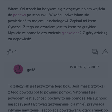
Witam. Od trzech lat borykam się z częstym bólem wejścia
do
pochwy
po stosunku. W końcu odważyłam się
powiedzieć to mojemu ginekologowi. Zapisał mi krem
Gynazol. Z tego co czytałam jest to krem za grzybice.
Myślicie że pomoże czy zmienić
ginekologa
? Z góry dziękuję
za odpowiedź.
0
19-03-2017, 17:58:07
gość
To zależy jak jest przyczyna tego bólu. Jeśli masz grzybka i
z tego powodu ból to powinno pomóc. Natomiast jesli
powodem jest suchośc pochwy to nie pomoze. Na suchosc
najlepszy jest Hydrovag (przynajmniej dla mnie), przywraca
intymne nawilżenie i zapobiega powstawaniu otarc i ranek po