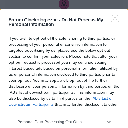
mi tak co 2 tyg raz trwa 3 dni a raz 6 jak przy
miesiączce. Czy to normalne ?
gość
Forum Ginekologiczne -
Do Not Process My
Personal Information
Qlaira
If you wish to opt-out of the sale, sharing to third parties, or
Dzień dobry, pół roku temu przyjmowałam
processing of your personal or sensitive information for
tabletki Qlaira ,jednak przerwałam niestety
targeted advertising by us, please use the below opt-out
uderzenia gorąca i zawroty głowy wróciły .
section to confirm your selection. Please note that after your
Forum:
Ginekologia - forum dla rodziny i
Zaczęłam znowu przyjmować tabletki mimo iż
opt-out request is processed you may continue seeing
pacjentki
jestem 2 tygodnie po okresie ,dziś wezmę 5
interest-based ads based on personal information utilized by
tabletkę czy dzień ma znaczenia kiedy przyjęłam
us or personal information disclosed to third parties prior to
pierwszą tabletkę ?
your opt-out. You may separately opt-out of the further
disclosure of your personal information by third parties on the
IAB’s list of downstream participants. This information may
gość
also be disclosed by us to third parties on the
IAB’s List of
Downstream Participants
that may further disclose it to other
Wysypka
third parties.
Witam, od kilku dni borykam się ze swędzeniem,
Personal Data Processing Opt Outs
pieczeniem podczas oddawania moczu. Dziś