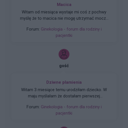
Macica
Witam od miesiąca wystaje mi coś z pochwy
myślę że to macica nie mogę utrzymać moczu
czy będzie konieczny zabieg
Forum:
Ginekologia - forum dla rodziny i
pacjentki
gość
Dziwne plamienia
Witam 3 miesiące temu urodziłam dziecko. W
maju myślałam że dostałam pierwszej
miesiączki (karmię piersią) ale to nie było
Forum:
Ginekologia - forum dla rodziny i
typowe jak na okres. Przypominało to bardziej
pacjentki
takie plamienie i to nie żywą różową Kris ze
śluzem lecz czarnobrązowy śluz który jednego
dnia był a na drugi dzień było czysto. I robi się