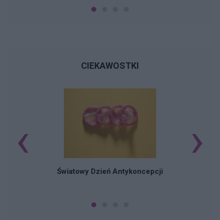
CIEKAWOSTKI
‹
›
Ś
Światowy Dzień Antykoncepcji