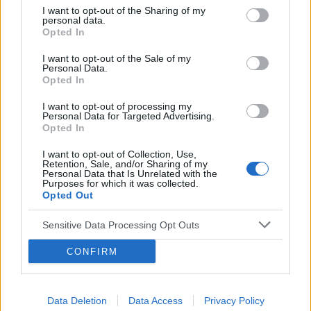
postanowiłam tam zerknąć i sytuacja wygląda
I want to opt-out of the Sharing of my
Forum:
Ginekologia - specjalista radzi, dla
tak jak na zdjęciu. Czy może ktoś wie, co to
personal data.
pacjentki
Opted In
może być?
I want to opt-out of the Sale of my
Personal Data.
Opted In
POWIĄZANE
I want to opt-out of processing my
Tematy
miesiączka
antykoncepcja
ginekologia
Personal Data for Targeted Advertising.
Opted In
ciąża
test ciążowy
okres
I want to opt-out of Collection, Use,
Retention, Sale, and/or Sharing of my
Personal Data that Is Unrelated with the
Reklama:
Purposes for which it was collected.
Opted Out
Sensitive Data Processing Opt Outs
CONFIRM
Data Deletion
Data Access
Privacy Policy