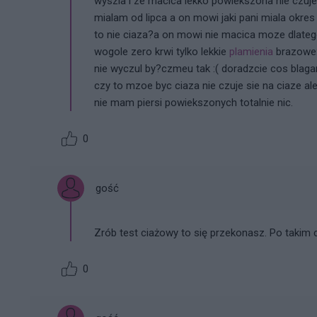
wyszla i ze macica lekko powiekszona nie czuje 
mialam od lipca a on mowi jaki pani miala okr
to nie ciaza?a on mowi nie macica moze dlatego
wogole zero krwi tylko lekkie
plamienia
brazowe:/
nie wyczul by?czmeu tak :( doradzcie cos blag
czy to mzoe byc ciaza nie czuje sie na ciaze al
nie mam piersi powiekszonych totalnie nic.
0
gość
Zrób test ciażowy to się przekonasz. Po takim 
0