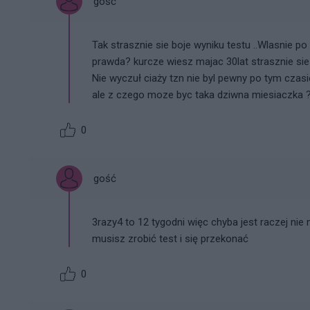
gość
Tak strasznie sie boje wyniku testu ..Wlasnie 
prawda? kurcze wiesz majac 30lat strasznie sie
Nie wyczuł ciaży tzn nie byl pewny po tym czasi
ale z czego moze byc taka dziwna miesiaczka 
0
gość
3razy4 to 12 tygodni więc chyba jest raczej nie 
musisz zrobić test i się przekonać
0