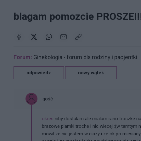
blagam pomozcie PROSZE!!!!!
Forum:
Ginekologia - forum dla rodziny i pacjentki
odpowiedz
nowy wątek
gość
okres
niby dostalam ale mialam rano troszke naw
brazowe plamki troche i nic wiecej :(w tamtym m
mowil ze nie jestem w ciazy i ze ok po miesiac