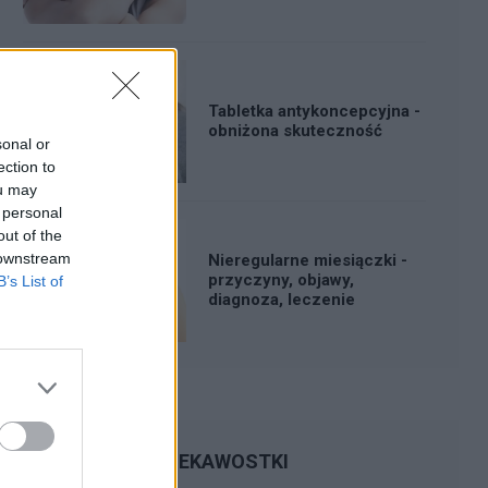
Tabletka antykoncepcyjna -
obniżona skuteczność
sonal or
ection to
ou may
 personal
out of the
 downstream
Nieregularne miesiączki -
przyczyny, objawy,
B’s List of
diagnoza, leczenie
CIEKAWOSTKI