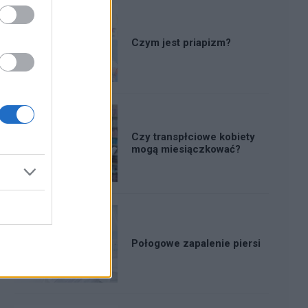
Czym jest priapizm?
Czy transpłciowe kobiety
mogą miesiączkować?
Połogowe zapalenie piersi