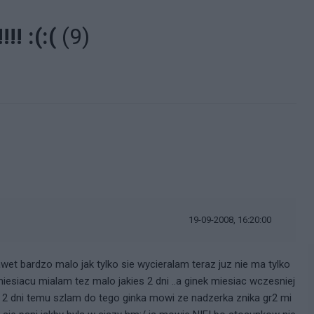
! :(:(
(9)
19-09-2008, 16:20:00
et bardzo malo jak tylko sie wycieralam teraz juz nie ma tylko
iesiacu mialam tez malo jakies 2 dni ..a ginek miesiac wczesniej
y 2 dni temu szlam do tego ginka mowi ze nadzerka znika gr2 mi