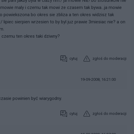
sie pani jakby byla w ciazy hm:/ ja mowie NIE! bo stosunkow nie
es mowie maly i czemu tak mowi ze czasem tak bywa...ja mowie
 powiekszona bo okres sie zbliza a ten okres widzisz tak
 lipiec sierpien wrzesien to by byl juz prawie 3miesiac nie? a on
am.
e czemu ten okres taki dziwny?
cytuj
zgłoś do moderacji
19-09-2008, 16:21:00
czasie powinien być wiarygodny.
cytuj
zgłoś do moderacji