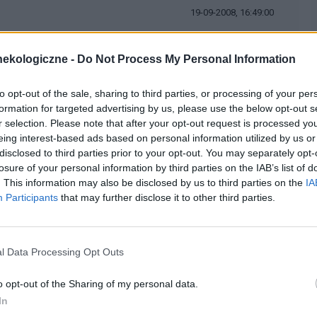
19-09-2008, 16:49:00
e wykryl nie wiadomo eh nie wiem
ekologiczne -
Do Not Process My Personal Information
to opt-out of the sale, sharing to third parties, or processing of your per
formation for targeted advertising by us, please use the below opt-out s
r selection. Please note that after your opt-out request is processed y
eing interest-based ads based on personal information utilized by us or
 moze na to wplyw nadzerka?
disclosed to third parties prior to your opt-out. You may separately opt-
by ciaze ;>? ojj
losure of your personal information by third parties on the IAB’s list of
. This information may also be disclosed by us to third parties on the
IA
cytuj
zgłoś do moderacji
Participants
that may further disclose it to other third parties.
19-09-2008, 16:57:00
l Data Processing Opt Outs
o opt-out of the Sharing of my personal data.
y czemu innemu
In