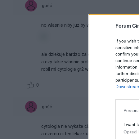
gość
no wlasnie niby juz by wykryl ciaze..a czemu ni
Forum Gin
If you wish 
sensitive in
confirm you
ale dziekuje bardzo za odpowiedz..
continue se
a czy takie wlasnie problemy z miesiaczka ma
information 
robil mi cytologie gr2 wyszla
cytologia
wykazala 
further disc
participants
0
Downstream 
gość
Persona
I want t
cytologia nie wykaże ciąży bo to badanie służ
Opted 
a czemu ci ten lekarz usg nie zrobił?