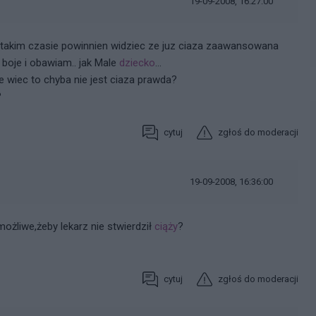
19-09-2008, 16:27:00
po takim czasie powinnien widziec ze juz ciaza zaawansowana
 boje i obawiam.. jak Male
dziecko
...
e wiec to chyba nie jest ciaza prawda?
?
cytuj
zgłoś do moderacji
19-09-2008, 16:36:00
możliwe,żeby lekarz nie stwierdził
ciąży
?
cytuj
zgłoś do moderacji