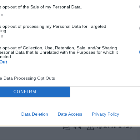
o opt-out of the Sale of my Personal Data.
cytuj
zgłoś do moderacji
In
to opt-out of processing my Personal Data for Targeted
ing.
19-09-2008, 16:59:00
In
o opt-out of Collection, Use, Retention, Sale, and/or Sharing
cie usg..
ersonal Data that Is Unrelated with the Purposes for which it
lected.
Out
ve Data Processing Opt Outs
CONFIRM
ch dawno by ja wykryl
Data Deletion
Data Access
Privacy Policy
cytuj
zgłoś do moderacji