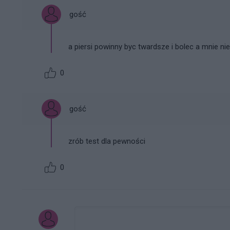
gość
a piersi powinny byc twardsze i bolec a mnie ni
0
gość
zrób test dla pewności
0