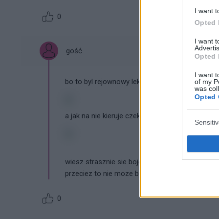
I want t
0
Opted 
I want 
Advertis
gość
Opted 
I want t
bo to byl rejownowy lekarz nie posiada w gabine
of my P
was col
Opted 
a jak na nie kieruje czeka sie jakies 3tygodnie
Sensiti
wiesz strasznie sie boje...
przeciez to nie moze byc ciaza po tylu tygodnia
0