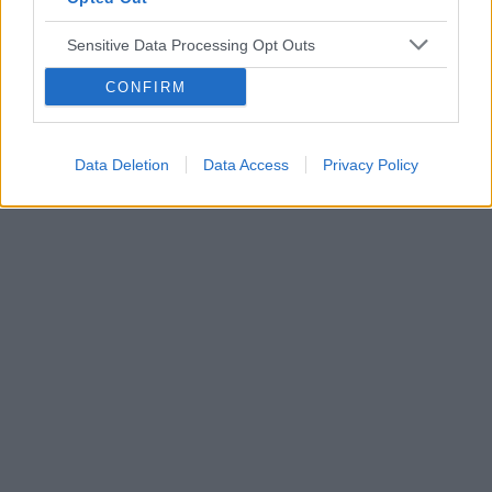
Tematy
przezierność karkowa
spirala
embolizacja mięśniaków macicy
Sensitive Data Processing Opt Outs
ropień gruczołu bartholina
opryszczka
CONFIRM
Reklama:
Data Deletion
Data Access
Privacy Policy