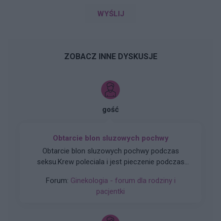
WYŚLIJ
ZOBACZ INNE DYSKUSJE
gość
Obtarcie blon sluzowych pochwy
Obtarcie blon sluzowych pochwy podczas
seksu.Krew poleciala i jest pieczenie podczas
sikania i napuchniete .Jaka masc albo zel
Forum:
Ginekologia - forum dla rodziny i
pomoze na ta dolegliwość?.
pacjentki