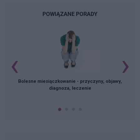
POWIĄZANE PORADY
‹
›
N
Bolesne miesiączkowanie - przyczyny, objawy,
diagnoza, leczenie