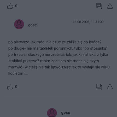
0
12-08-2008, 11:41:00
gość
po pierwsze-jak mógł nie czuć że zbliża się do końca?
po drugie- nie ma tabletek poronnych, tylko "po stosunku"
po trzecie- dlaczego nie zrobiłaś tak, jak kazał lekarz tylko
zrobiłaś przerwę? moim zdaniem nie masz się czym
martwić- w ciążę nie tak łątwo zajść jak to wydaje się wielu
kobietom....
0
gość