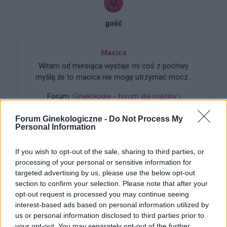
gość
Macica
Witam od miesiąca wystaje mi coś z pochwy
myślę że to macica nie mogę utrzymać moczu
czy będzie konieczny zabieg
Forum:
Ginekologia - forum dla rodziny i
pacjentki
Forum Ginekologiczne -
Do Not Process My
Personal Information
If you wish to opt-out of the sale, sharing to third parties, or
gość
processing of your personal or sensitive information for
targeted advertising by us, please use the below opt-out
section to confirm your selection. Please note that after your
Qlaira
opt-out request is processed you may continue seeing
Dzień dobry, pół roku temu przyjmowałam
interest-based ads based on personal information utilized by
tabletki Qlaira ,jednak przerwałam niestety
us or personal information disclosed to third parties prior to
uderzenia gorąca i zawroty głowy wróciły .
your opt-out. You may separately opt-out of the further