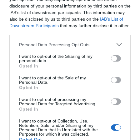
Forum:
Ginekologia - forum dla rodziny i
disclosure of your personal information by third parties on the
Zaczęłam znowu przyjmować tabletki mimo iż
pacjentki
IAB’s list of downstream participants. This information may
jestem 2 tygodnie po okresie ,dziś wezmę 5
also be disclosed by us to third parties on the
IAB’s List of
tabletkę czy dzień ma znaczenia kiedy przyjęłam
Downstream Participants
that may further disclose it to other
pierwszą tabletkę ?
third parties.
tosiapolak
Personal Data Processing Opt Outs
I want to opt-out of the Sharing of my
personal data.
Wypadanie włosów po odstawieniu
Opted In
antykoncepcji dwuskładnikowe
Cześć, Odstawiłam tabletki antykoncepcyjne 3
I want to opt-out of the Sale of my
Personal Data.
miesiace temu, cykle powróciły regularne,
Opted In
hormony sa prawidłowe. Jednakze zauważyłam
Forum:
Ginekologia - forum dla rodziny i
zwiększone wypadanie włosów oraz pieczenie
I want to opt-out of processing my
pacjentki
Personal Data for Targeted Advertising.
skory glowy przy dotyku. Kiedy u Was po
Opted In
odstawieniu antykoncepcji ustabilizowało sie i
zmniejszyło wypadanie włosów? Też miałyście
I want to opt-out of Collection, Use,
Retention, Sale, and/or Sharing of my
takie problemy?
Personal Data that Is Unrelated with the
POWIĄZANE
Purposes for which it was collected.
Opted Out