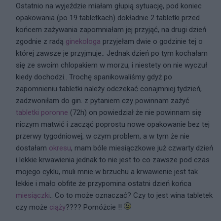
Ostatnio na wyjeździe miałam głupią sytuację, pod koniec
opakowania (po 19 tabletkach) dokładnie 2 tabletki przed
końcem zażywania zapomniałam jej przyjąć, na drugi dzień
zgodnie z radą
ginekologa
przyjełam dwie o godzinie tej o
której zawsze je przyjmuje.. Jednak dzień po tym kochałam
się ze swoim chlopakiem w morzu, i niestety on nie wyczuł
kiedy dochodzi.. Trochę spanikowaliśmy gdyż po
zapomnieniu tabletki należy odczekać conajmniej tydzień,
zadzwoniłam do gin. z pytaniem czy powinnam zażyć
tabletki poronne
(72h) on powiedział że nie powinnam się
niczym matwić i zacząć poprostu nowe opakowanie bez tej
przerwy tygodniowej, w czym problem, a w tym że nie
dostałam
okresu
, mam bóle miesiączkowe już czwarty dzień
i lekkie krwawienia jednak to nie jest to co zawsze pod czas
mojego cyklu, muli mnie w brzuchu a krwawienie jest tak
lekkie i mało obfite że przypomina ostatni dzień końca
miesiączki
.. Co to może oznaczać? Czy to jest wina tabletek
czy może
ciąży
???? Pomóżcie !!