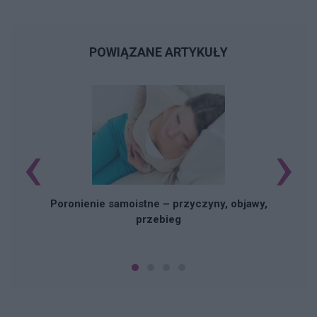
POWIĄZANE ARTYKUŁY
‹
›
U
Poronienie samoistne – przyczyny, objawy,
przebieg